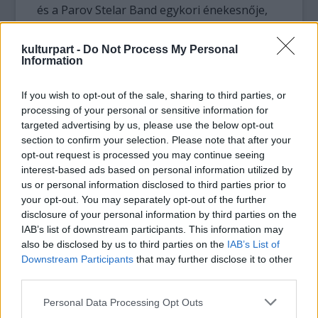
és a Parov Stelar Band egykori énekesnője,
Lylit vagyis Eva Klampfer. A kihívás ezúttal is
adott lesz, hiszen a hangversenyterem sem
kulturpart -
Do Not Process My Personal
éppen a legmegszokottabb közeg a Random
Information
Trip közönségének, de a srácok állnak a
kihívás elébe: „Természetesen kicsit
If you wish to opt-out of the sale, sharing to third parties, or
rémisztő, hiszen sosem improvizáltunk még
processing of your personal or sensitive information for
ekkora hangversenyteremben. Mindig elfog
targeted advertising by us, please use the below opt-out
a félsz, ha székeket látok egy helyszínen, de
section to confirm your selection. Please note that after your
éppen ezért lesz különlegesen izgalmas,
opt-out request is processed you may continue seeing
interest-based ads based on personal information utilized by
mert ezúttal biztos, hogy másképp utaztatjuk
us or personal information disclosed to third parties prior to
a közönséget, és utazunk mi magunk is
your opt-out. You may separately opt-out of the further
velük” – mondta Jávor a hétvégi koncertről.
disclosure of your personal information by third parties on the
IAB’s list of downstream participants. This information may
További információk
itt
, az esemény FB-
also be disclosed by us to third parties on the
IAB’s List of
oldalát pedig
itt
találjátok!
Downstream Participants
that may further disclose it to other
third parties.
Please note that this website/app uses one or more Google
Personal Data Processing Opt Outs
Random Trip Müpa Special
services and may gather and store information including but