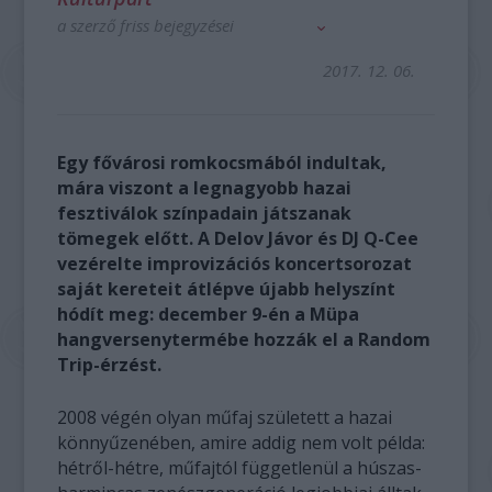
a szerző friss bejegyzései
2017. 12. 06.
Egy fővárosi romkocsmából indultak,
mára viszont a legnagyobb hazai
fesztiválok színpadain játszanak
tömegek előtt. A Delov Jávor és DJ Q-Cee
vezérelte improvizációs koncertsorozat
saját kereteit átlépve újabb helyszínt
hódít meg: december 9-én a Müpa
hangversenytermébe hozzák el a Random
Trip-érzést.
2008 végén olyan műfaj született a hazai
könnyűzenében, amire addig nem volt példa:
hétről-hétre, műfajtól függetlenül a húszas-