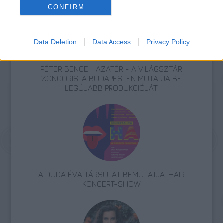
CONFIRM
Data Deletion
Data Access
Privacy Policy
PÉTER BENCE HAZATÉR - A VILÁGSZTÁR
ZONGORISTA BUDAPESTEN MUTATJA BE
LEGÚJABB PRODUKCIÓJÁT
A DUDA ÉVA TÁRSULAT BEMUTATJA: HAIR
KONCERT-SHOW