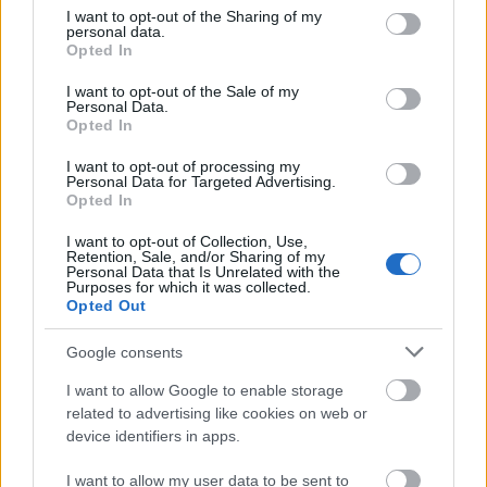
not limited to your visit or usage behaviour. You may click to
I want to opt-out of the Sharing of my
2017. december 9. szombat 20:00 –
personal data.
grant or deny consent to Google and its third-party tags to
Opted In
22:15
use your data for below specified purposes in below Google
consent section.
I want to opt-out of the Sale of my
Personal Data.
Bartók Béla Nemzeti
Opted In
Hangversenyterem
I want to opt-out of processing my
Personal Data for Targeted Advertising.
Közreműködők
:
Opted In
D’Tale (SIGMA Live, UK) – ének
I want to opt-out of Collection, Use,
Retention, Sale, and/or Sharing of my
Personal Data that Is Unrelated with the
Purposes for which it was collected.
Lylit (ex-Parov Stelar Band, A) – ének
Opted Out
Dés László – szaxofon
Google consents
I want to allow Google to enable storage
Závada Péter (Akkezdet Phiai) – rap, slam
related to advertising like cookies on web or
device identifiers in apps.
Zoohacker – doromb, tilinko, futujara,
billentyűk, elektronika
I want to allow my user data to be sent to