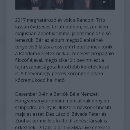
2017 meghatározó év volt a Random Trip
lassan évtizedes történetében, hiszen idén
májusban Zenehídcímmel jelent meg az első
lemezük. Bár az album megszületésének
ténye első látásra összeférhetetlennek tűnik
a Random keretek nélküli zenélést propagáló
filozófiájával, mégis sikerült bevinni ezt a
fajta szabadságota kötöttebb keretek közé
is. A hetvennégy perces korongon ötven
közreműködő hallható.
December 9-én a Bartók Béla Nemzeti
Hangversenyteremben nem állnak ennyien
színpadra, de így is illusztris névsor színesíti
majd az estét: Dés László, Závada Péter és
Zoohacker mellett külföldi zenésztársak is
érkeznek: D’Tale, a brit SIGMA Live énekese