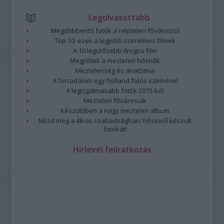
Legolvasottabb
Megdöbbentő fotók a néptelen fővárosról
Top 10: ezek a legjobb szerelmes filmek
A 10 legütősebb drogos film
Megjöttek a meztelen hősnők
Meztelenség és anatómia
A forradalom egy holland fotós szemével
A legizgalmasabb fotók 2015-ből
Meztelen fővárosiak
Készülőben a nagy meztelen album
Nézd meg a 48-as szabadságharc hőseiről készült
fotókat!
Hírlevél feliratkozás