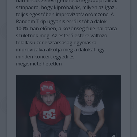
harmincas zenészgeneráció legjobbjai álltak
színpadra, hogy kipróbálják, milyen az igazi,
teljes egészében improvizatív örömzene. A
Random Trip ugyanis erről szól: a dalok
100%-ban élőben, a közönség füle hallatára
születnek meg. Az estérőlestére változó
felállású zenésztársaság egymásra
improvizálva alkotja meg a dalokat, így
minden koncert egyedi és
megismételhetetlen.