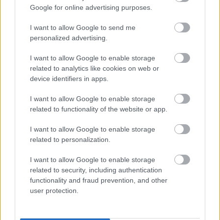
Google for online advertising purposes.
Szebényi Dániel (Freddie) – billentyűk
I want to allow Google to send me
personalized advertising.
Bata István (Sena) – basszusgitár
I want to allow Google to enable storage
DJ Q-Cee (Vinyl Warriorz) – lemezjátszó,
related to analytics like cookies on web or
beatbox
device identifiers in apps.
Delov Jávor – dob
I want to allow Google to enable storage
related to functionality of the website or app.
I want to allow Google to enable storage
related to personalization.
I want to allow Google to enable storage
related to security, including authentication
functionality and fraud prevention, and other
user protection.
koncert
Zene
Magyar zenekarok