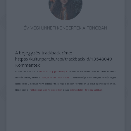
ÉV VÉGI ÜNNEPI KONCERTEK A FONÓBAN
A bejegyzés trackback címe:
https://kulturpart.hu/api/trackback/id/13548049
Kommentek:
A hozzászólások a
vonatkozó jogszabályok
értelmében felhasználói tartalomnak
minősülnek, értük a
szolgáltatás technikai
üzemeltetője semmilyen felelősséget
nem vállal, azokat nem ellenőrzi. Kifogás esetén forduljon a blog szerkesztőjéhez.
Részletek a
Felhasználási feltételekben
és az
adatvédelmi tájékoztatóban
.