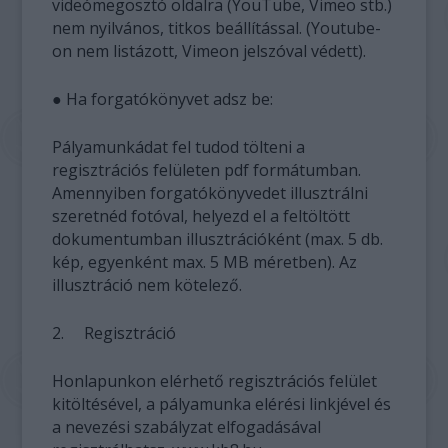
videómegosztó oldalra (YouTube, Vimeo stb.)
nem nyilvános, titkos beállítással. (Youtube-
on nem listázott, Vimeon jelszóval védett).
● Ha forgatókönyvet adsz be:
Pályamunkádat fel tudod tölteni a
regisztrációs felületen pdf formátumban.
Amennyiben forgatókönyvedet illusztrálni
szeretnéd fotóval, helyezd el a feltöltött
dokumentumban illusztrációként (max. 5 db.
kép, egyenként max. 5 MB méretben). Az
illusztráció nem kötelező.
2. Regisztráció
Honlapunkon elérhető regisztrációs felület
kitöltésével, a pályamunka elérési linkjével és
a nevezési szabályzat elfogadásával