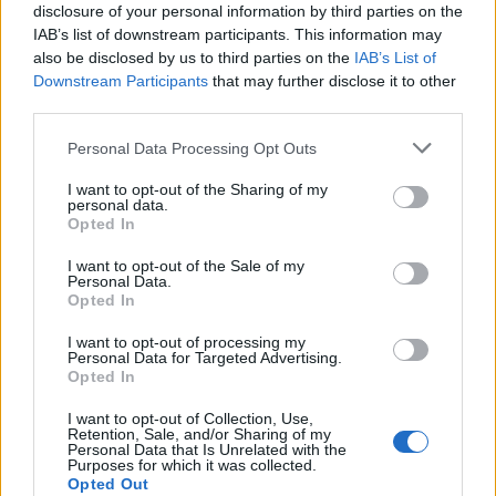
disclosure of your personal information by third parties on the
IAB’s list of downstream participants. This information may
Az döntőbe került rövidfilmeket feltöltjük
also be disclosed by us to third parties on the
IAB’s List of
Facebook oldalunkra, és közönségszavazást
Downstream Participants
that may further disclose it to other
indítunk. A közönségdíjat azon alkotás nyeri
third parties.
el, melyre a legtöbb reakció (lájk) érkezik a mi
Please note that this website/app uses one or more Google
Personal Data Processing Opt Outs
felületünkön.
services and may gather and store information including but
not limited to your visit or usage behaviour. You may click to
I want to opt-out of the Sharing of my
Eredményhirdetés: 2018. március 15.
personal data.
grant or deny consent to Google and its third-party tags to
Opted In
use your data for below specified purposes in below Google
Díjazás rövidfilm kategóriában
consent section.
I want to opt-out of the Sale of my
Personal Data.
Opted In
1. helyezett – 300 000 Ft
I want to opt-out of processing my
Personal Data for Targeted Advertising.
2. helyezett – 200 000 Ft
Opted In
3. helyezett – 100 000 Ft
I want to opt-out of Collection, Use,
Retention, Sale, and/or Sharing of my
Personal Data that Is Unrelated with the
Purposes for which it was collected.
+ Közönségdíj értékes tárgyi nyereménnyel
Opted Out