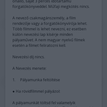
önálló, saját 3 perces időtartamú
forgatókönyveddel. Műfaji megkötés nincs.
A nevező csakmagánszemély, a film
rendezője vagy a forgatókönyvírója lehet.
Több filmmel is lehet nevezni, ez esetben
külön nevezési lap kísérje minden
pályaművet. A nem magyar nyelvű filmek
esetén a filmet feliratozni kell.
Nevezési díj nincs.
A Nevezés menete:
1. Pályamunka feltöltése
● Ha rövidfilmmel pályázol:
A pályamunkát töltsd fel valamelyik