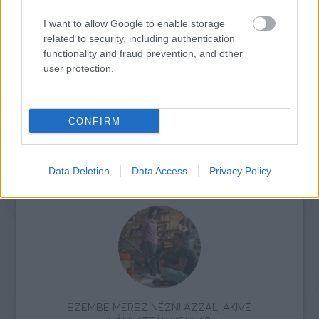
harmadik személy részére nem továbbítja.
I want to allow Google to enable storage
A regisztrációval a jelentkező hozzájárul,
related to security, including authentication
hogy pályaművét a pályázattal kapcsolatos
functionality and fraud prevention, and other
megjelenésekhez felhasználják.
user protection.
www.kb8.hu
CONFIRM
Data Deletion
Data Access
Privacy Policy
Film
Pályázat
kb8
SZEMBE MERSZ NÉZNI AZZAL, AKIVÉ