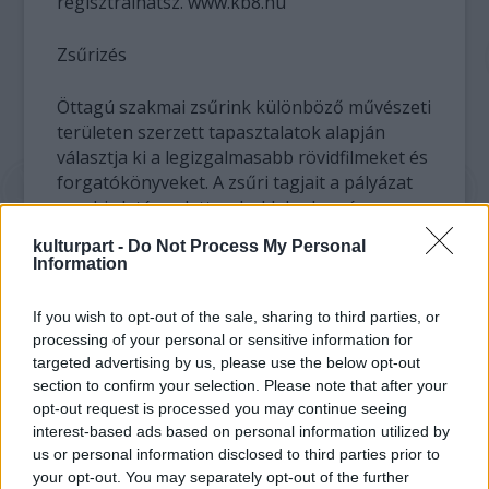
regisztrálhatsz. www.kb8.hu
Zsűrizés
Öttagú szakmai zsűrink különböző művészeti
területen szerzett tapasztalatok alapján
választja ki a legizgalmasabb rövidfilmeket és
forgatókönyveket. A zsűri tagjait a pályázat
meghirdetése alatt weboldalunkon és
Facebook-oldalunkon mutatjuk be.
kulturpart -
Do Not Process My Personal
Information
25 rövidfilm és 25 forgatókönyv kerül a
pályázat döntőjébe. Mindkét kategóriában e-
If you wish to opt-out of the sale, sharing to third parties, or
mailben értesítjük a döntős alkotások
processing of your personal or sensitive information for
szerzőit.
targeted advertising by us, please use the below opt-out
section to confirm your selection. Please note that after your
opt-out request is processed you may continue seeing
Az elődöntőbe került alkotások közül
interest-based ads based on personal information utilized by
kategóriánként hármat pénzdíjjal
us or personal information disclosed to third parties prior to
jutalmazunk, rövidfilm kategóriában
your opt-out. You may separately opt-out of the further
közönségdíjat is átadunk.