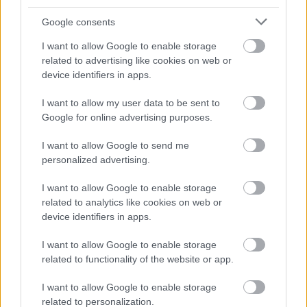
Díjazás forgatókönyv kategóriában
Google consents
I want to allow Google to enable storage
1. helyezett – 300 000 Ft
related to advertising like cookies on web or
device identifiers in apps.
2. helyezett – 200 000 Ft
I want to allow my user data to be sent to
3. helyezett – 100 000 Ft
Google for online advertising purposes.
I want to allow Google to send me
A jelentkező a pályamunka beküldésével
personalized advertising.
hozzájárul ahhoz, hogy az általa megadott
személyes adatokat a KB8 Film Production
I want to allow Google to enable storage
adatbázis létrehozása, hírlevelek küldése,
related to analytics like cookies on web or
továbbítása, valamint későbbi pályázatokkal
device identifiers in apps.
kapcsolatos tájékoztatás céljából kezelje,
tárolja. Tudomásul veszi, hogy az KB8 Film
I want to allow Google to enable storage
Production a megadott személyes adatait
related to functionality of the website or app.
csak az adatkezelés céljával összhangban és
I want to allow Google to enable storage
szükséges mértékben kezeli, azokat
related to personalization.