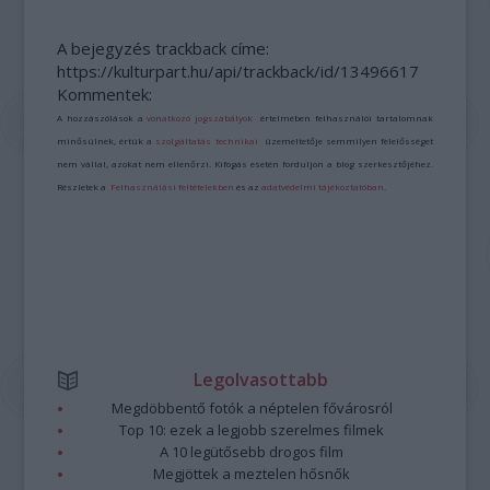
A bejegyzés trackback címe:
https://kulturpart.hu/api/trackback/id/13496617
Kommentek:
A hozzászólások a
vonatkozó jogszabályok
értelmében felhasználói tartalomnak
minősülnek, értük a
szolgáltatás technikai
üzemeltetője semmilyen felelősséget
nem vállal, azokat nem ellenőrzi. Kifogás esetén forduljon a blog szerkesztőjéhez.
Részletek a
Felhasználási feltételekben
és az
adatvédelmi tájékoztatóban
.
Legolvasottabb
Megdöbbentő fotók a néptelen fővárosról
Top 10: ezek a legjobb szerelmes filmek
A 10 legütősebb drogos film
Megjöttek a meztelen hősnők