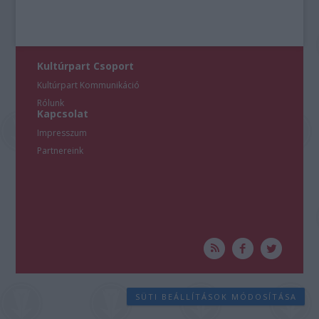
Kultúrpart Csoport
Kultúrpart Kommunikáció
Rólunk
Kapcsolat
Impresszum
Partnereink
SÜTI BEÁLLÍTÁSOK MÓDOSÍTÁSA