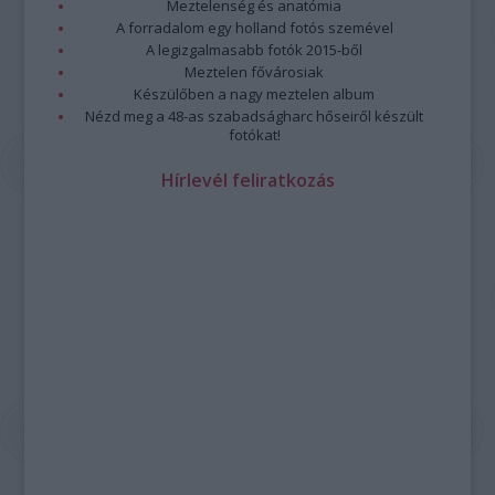
Meztelenség és anatómia
A forradalom egy holland fotós szemével
A legizgalmasabb fotók 2015-ből
Meztelen fővárosiak
Készülőben a nagy meztelen album
Nézd meg a 48-as szabadságharc hőseiről készült
fotókat!
Hírlevél feliratkozás