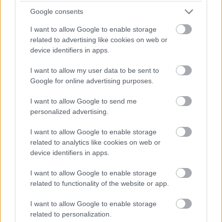
Google consents
2018. január 9. kedd 20:00
I want to allow Google to enable storage
Lumen kávézó
related to advertising like cookies on web or
device identifiers in apps.
1085 Budapest, Horánszky utca 5.
I want to allow my user data to be sent to
Google for online advertising purposes.
40x40
I want to allow Google to send me
JAZZAJ az Átlátszó Hangon
personalized advertising.
I want to allow Google to enable storage
Reinhard Gagel (D) és Peter A. Schmid (CH)
related to analytics like cookies on web or
valamint az általuk vezetett kurzus zenész
device identifiers in apps.
és képzőművész résztvevőinek bemutatója,
Grencsó István (H) közreműködésével
I want to allow Google to enable storage
related to functionality of the website or app.
A kiállítás a fesztivál ideje alatt
látogatható.
I want to allow Google to enable storage
related to personalization.