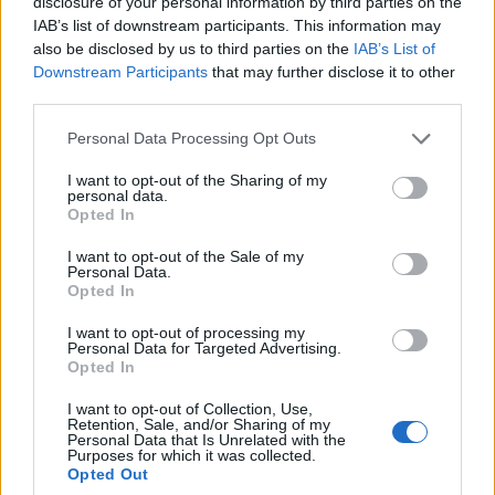
disclosure of your personal information by third parties on the
IAB’s list of downstream participants. This information may
also be disclosed by us to third parties on the
IAB’s List of
2018. január 9. kedd 18:00
Downstream Participants
that may further disclose it to other
third parties.
Közterületeken
Please note that this website/app uses one or more Google
Personal Data Processing Opt Outs
services and may gather and store information including but
Transparent Impromtus
not limited to your visit or usage behaviour. You may click to
I want to opt-out of the Sharing of my
personal data.
grant or deny consent to Google and its third-party tags to
A DieOrdnungDerDinge művészei által
Opted In
use your data for below specified purposes in below Google
vezetett workshop záróeseménye
consent section.
I want to opt-out of the Sale of my
Personal Data.
Opted In
Pontos helyszínek a
www.atlatszohang.hu
oldalon
I want to opt-out of processing my
Personal Data for Targeted Advertising.
Opted In
A workshopra az
atlatszohangfesztival@gmail.com
címen
I want to opt-out of Collection, Use,
lehet jelentkezni.
Retention, Sale, and/or Sharing of my
Personal Data that Is Unrelated with the
Purposes for which it was collected.
Opted Out