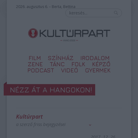
2026. augusztus 6. – Berta, Bettina
FILM
SZÍNHÁZ
IRODALOM
ZENE
TÁNC
FOLK
KÉPZŐ
PODCAST
VIDEÓ
GYERMEK
NÉZZ ÁT A HANGOKON!
Kultúrpart
a szerző friss bejegyzései
2017. 12. 26.