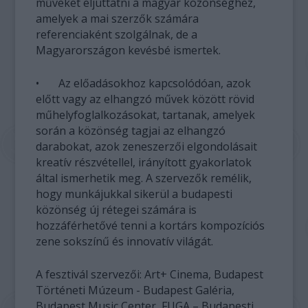
műveket eljuttatni a magyar közönséghez,
amelyek a mai szerzők számára
referenciaként szolgálnak, de a
Magyarországon kevésbé ismertek.
• Az előadásokhoz kapcsolódóan, azok
előtt vagy az elhangzó művek között rövid
műhelyfoglalkozásokat, tartanak, amelyek
során a közönség tagjai az elhangzó
darabokat, azok zeneszerzői elgondolásait
kreatív részvétellel, irányított gyakorlatok
által ismerhetik meg. A szervezők remélik,
hogy munkájukkal sikerül a budapesti
közönség új rétegei számára is
hozzáférhetővé tenni a kortárs kompozíciós
zene sokszínű és innovatív világát.
A fesztivál szervezői: Art+ Cinema, Budapest
Történeti Múzeum - Budapest Galéria,
Budapest Music Center, FUGA – Budapesti