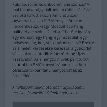
különböző, és különbözhet, ami azonos? A
mai fül ugyanúgy hall, mint a több száz évvel
ezelőtti hallott akkor? Amit lát a szem,
ugyanazt hallja a fül? Mennyi időre van
mindehhez szükség? Mozdulhat a hang,
hallható a mozdulat? Lefordítható-e igazán
egy mondat, egy hang, egy mozdulat, egy
művészeti ág, kor, stílus bármi másra? Ezekre
az elméleti kérdésekre keressük a gyakorlati
válaszokat az ötödik Átlátszó Hang Újzenei
Fesztiválon. Az elhangzó művek partitúráit
ezúttal is a BMC könyvtárában kialakított
olvasósarokban tanulmányozhatják az
érdeklődők.
A Kultúrpart rádióműsorában Gryllus Samu
mesélt a fesztiválról Kalmár Andrásnak: