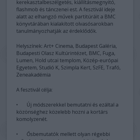
kerekasztalbeszélgetés, kiállításmegnyitó,
flashmob és tánczenei est. A fesztivál ideje
alatt az elhangzó művek partitúráit a BMC
könyvtárában kialakított olvasósarokban
tanulmányozhatják az érdeklődők.
Helyszínek: Art+ Cinema, Budapest Galéria,
Budapesti Olasz Kultúrintézet, BMC, Fuga,
Lumen, Hold utcai templom, Közép-európai
Egyetem, Studió K, Szimpla Kert, SzFE, Trafó,
Zeneakadémia
A fesztivál célja:
• Új módszerekkel bemutatni és ezáltal a
közönséghez közelebb hozni a kortárs
komolyzenét.
• Ősbemutatók mellett olyan régebbi