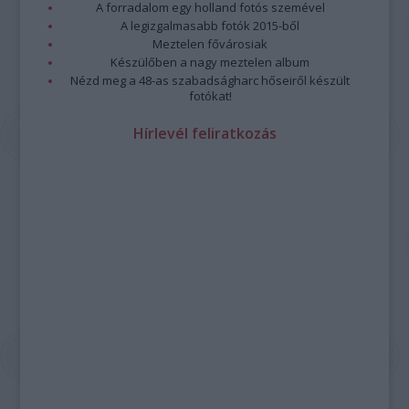
A forradalom egy holland fotós szemével
A legizgalmasabb fotók 2015-ből
Meztelen fővárosiak
Készülőben a nagy meztelen album
Nézd meg a 48-as szabadságharc hőseiről készült
fotókat!
Hírlevél feliratkozás