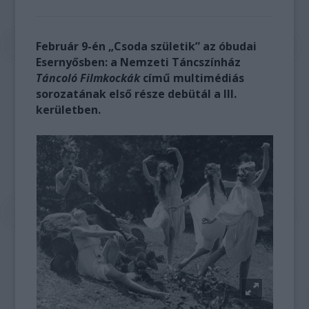
Február 9-én „Csoda születik” az óbudai
Esernyősben: a Nemzeti Táncszínház
Táncoló Filmkockák
című multimédiás
sorozatának első része debütál a III.
kerületben.