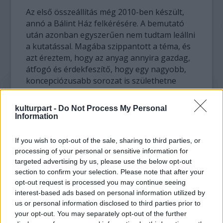
Az első összeállítás még 2010-ben készült,
annó a Bálint Ház felkérésére. A bemutató
után azonban egyszerűen nem tudtam leállni
a kutatással. Magába szippantott a téma, és
azt éreztem, hogy az anyag annyira gazdag,
átfogó és érdekfeszítő, hogy egy nagyobb,
koncepciózusabb sorozat is születhetne
belőle. Pár hónappal később a Múzeumok
Éjszakáján már a Nemzeti Táncszínház
kulturpart -
Do Not Process My Personal
aulájában szerveztünk egy három epizódos
Information
vetítést. Ekkor éreztük, hogy most valamire
rátaláltunk, valamilyen igényt kitapintottunk,
If you wish to opt-out of the sale, sharing to third parties, or
mert aznap este több ezren fordultak meg
processing of your personal or sensitive information for
ott. Így jöhetett el az a pillanat a rákövetkező
targeted advertising by us, please use the below opt-out
évadban, hogy kipróbáljuk, mint önálló
section to confirm your selection. Please note that after your
opt-out request is processed you may continue seeing
előadást. Nagy örömömre azóta is töretlen
interest-based ads based on personal information utilized by
az érdeklődés a sorozat iránt.
us or personal information disclosed to third parties prior to
your opt-out. You may separately opt-out of the further
Említetted, hogy tánctörténetet mutatsz