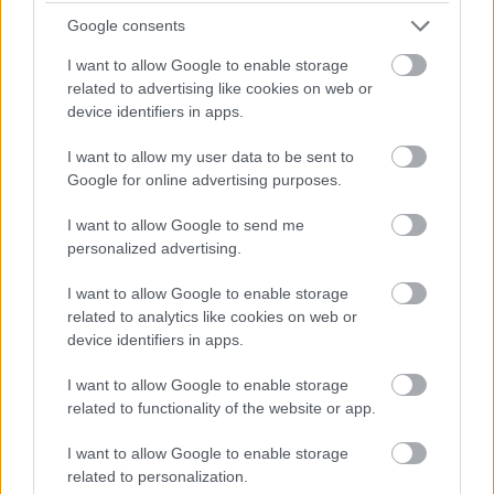
közönséget ennyire vonzza mindaz, ami a
Google consents
tánccal kapcsolatos? Mi az a plusz, amit a
művészetek közt képvisel?
I want to allow Google to enable storage
related to advertising like cookies on web or
A sorozat sikerének titka az lehet, hogy
device identifiers in apps.
bepillantást enged a filmgyártás és a
I want to allow my user data to be sent to
táncművészet kulisszái mögé. Egészen új
Google for online advertising purposes.
megvilágításba kerülhet egy-egy jelenet, ha
tudjuk miként készült. A tánc nemcsak szavak
I want to allow Google to send me
nélküli, de szavakon túli kommunikáció is.
personalized advertising.
Mivel mindannyiunknak van teste, így nagyon
mélyen azonosuhatunk a mozgás
I want to allow Google to enable storage
látványával, szinte zsigeri szinten is
related to analytics like cookies on web or
megérinthet minket egy jó táncelőadás.
device identifiers in apps.
I want to allow Google to enable storage
Olyan nem volt, hogy a közönséged
related to functionality of the website or app.
táncolni is akart az előadásod után,
annyira fellelkesedtek?
I want to allow Google to enable storage
related to personalization.