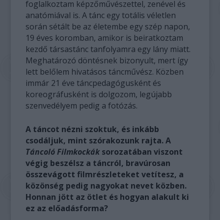
foglalkoztam képzőművészettel, zenével és
anatómiával is. A tánc egy totális véletlen
során sétált be az életembe egy szép napon,
19 éves koromban, amikor is beiratkoztam
kezdő társastánc tanfolyamra egy lány miatt.
Meghatározó döntésnek bizonyult, mert így
lett belőlem hivatásos táncművész. Közben
immár 21 éve táncpedagógusként és
koreográfusként is dolgozom, legújabb
szenvedélyem pedig a fotózás.
A táncot nézni szoktuk, és inkább
csodáljuk, mint szórakozunk rajta. A
Táncoló Filmkockák
sorozatában viszont
végig beszélsz a táncról, bravúrosan
összevágott filmrészleteket vetítesz, a
közönség pedig nagyokat nevet közben.
Honnan jött az ötlet és hogyan alakult ki
ez az előadásforma?