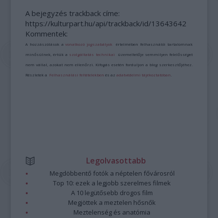
A bejegyzés trackback címe:
https://kulturpart.hu/api/trackback/id/13643642
Kommentek:
A hozzászólások a
vonatkozó jogszabályok
értelmében felhasználói tartalomnak
minősülnek, értük a
szolgáltatás technikai
üzemeltetője semmilyen felelősséget
nem vállal, azokat nem ellenőrzi. Kifogás esetén forduljon a blog szerkesztőjéhez.
Részletek a
Felhasználási feltételekben
és az
adatvédelmi tájékoztatóban
.
Legolvasottabb
Megdöbbentő fotók a néptelen fővárosról
Top 10: ezek a legjobb szerelmes filmek
A 10 legütősebb drogos film
Megjöttek a meztelen hősnők
Meztelenség és anatómia