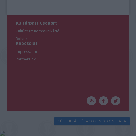
Kultúrpart Csoport
Kultúrpart Kommunikáció
Rólunk
Kapcsolat
Impresszum
Partnereink
SÜTI BEÁLLÍTÁSOK MÓDOSÍTÁSA