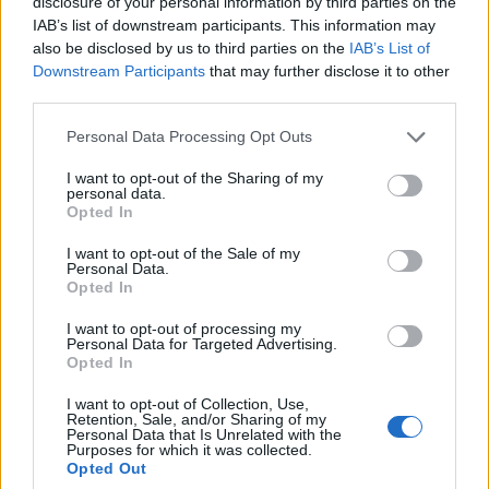
disclosure of your personal information by third parties on the
be filmtörténeten keresztül. Neked ebben
IAB’s list of downstream participants. This information may
a két művészeti ágban van kedvenc
also be disclosed by us to third parties on the
IAB’s List of
korszakod vagy alkotód? Ha képes lennél
Downstream Participants
that may further disclose it to other
az időutazásra kivel találkoznál szívesen
third parties.
vagy néznéd meg élőben?
Please note that this website/app uses one or more Google
Personal Data Processing Opt Outs
services and may gather and store information including but
Óriási élmény lehetett megpillantani az első
not limited to your visit or usage behaviour. You may click to
I want to opt-out of the Sharing of my
mozgóképet a XX. század fordulója
personal data.
grant or deny consent to Google and its third-party tags to
Opted In
környékén, és szívesen megnézném Isadora
use your data for below specified purposes in below Google
Duncan legendás fellépését 1902-ben az
consent section.
I want to opt-out of the Sale of my
Urániában – izgalmas lehetett ezeknél a
Personal Data.
Opted In
meghatározó momentumoknál jelen lenni. A
Táncoló Filmkockákban is feltűnő alkotók
I want to opt-out of processing my
közül legnagyobb hatással talán Charlie
Personal Data for Targeted Advertising.
Opted In
Chaplin tehetsége és kreativitása volt rám,
vele szívesen meginnék egy kávét.
I want to opt-out of Collection, Use,
Retention, Sale, and/or Sharing of my
Personal Data that Is Unrelated with the
A sorozat nagy sikerrel ment már több
Purposes for which it was collected.
Opted Out
helyen is, szerinted mi a titka, hogy a