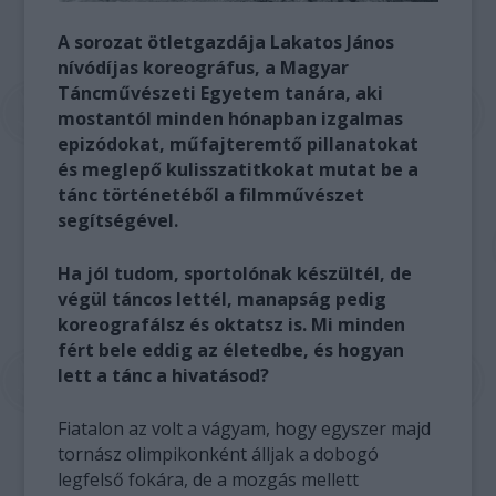
A sorozat ötletgazdája Lakatos János
nívódíjas koreográfus, a Magyar
Táncművészeti Egyetem tanára, aki
mostantól minden hónapban izgalmas
epizódokat, műfajteremtő pillanatokat
és meglepő kulisszatitkokat mutat be a
tánc történetéből a filmművészet
segítségével.
Ha jól tudom, sportolónak készültél, de
végül táncos lettél, manapság pedig
koreografálsz és oktatsz is. Mi minden
fért bele eddig az életedbe, és hogyan
lett a tánc a hivatásod?
Fiatalon az volt a vágyam, hogy egyszer majd
tornász olimpikonként álljak a dobogó
legfelső fokára, de a mozgás mellett