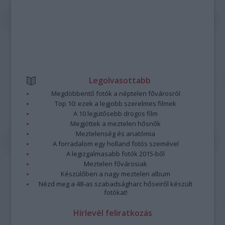
Legolvasottabb
Megdöbbentő fotók a néptelen fővárosról
Top 10: ezek a legjobb szerelmes filmek
A 10 legütősebb drogos film
Megjöttek a meztelen hősnők
Meztelenség és anatómia
A forradalom egy holland fotós szemével
A legizgalmasabb fotók 2015-ből
Meztelen fővárosiak
Készülőben a nagy meztelen album
Nézd meg a 48-as szabadságharc hőseiről készült
fotókat!
Hírlevél feliratkozás