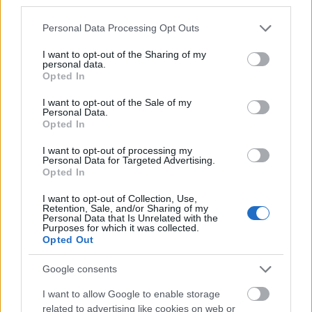
third parties.
György filmrendező vezetésével.
Please note that this website/app uses one or more Google
Personal Data Processing Opt Outs
services and may gather and store information including but
not limited to your visit or usage behaviour. You may click to
I want to opt-out of the Sharing of my
Életem legrosszabb napja (2017)
personal data.
grant or deny consent to Google and its third-party tags to
filmvetítés
Opted In
use your data for below specified purposes in below Google
consent section.
I want to opt-out of the Sale of my
2018. február 25. 19:00
Personal Data.
Opted In
Rendező, forgatókönyvíró: Pólik József
I want to opt-out of processing my
Operatőr: Molnár István Zsolt
Personal Data for Targeted Advertising.
Szereplők:
Opted In
Gelányi Imre, Mészáros Ibolya, Kókai
I want to opt-out of Collection, Use,
Gabriella, Marczin István Bence, Kelemen
Retention, Sale, and/or Sharing of my
István, Szabó Elemér, Fóris Judit, Sőreghy
Personal Data that Is Unrelated with the
Purposes for which it was collected.
Ágnes, Nyitrai Illés, Burai Árpád, Jámbor
Opted Out
Katalin
Google consents
I want to allow Google to enable storage
related to advertising like cookies on web or