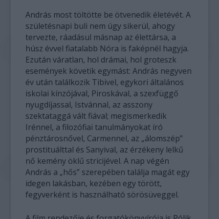
András most töltötte be ötvenedik életévét. A
születésnapi buli nem úgy sikerül, ahogy
tervezte, ráadásul másnap az élettársa, a
húsz évvel fiatalabb Nóra is faképnél hagyja.
Ezután váratlan, hol drámai, hol groteszk
események követik egymást: András negyven
év után találkozik Tibivel, egykori általános
iskolai kínzójával, Piroskával, a szexfüggő
nyugdíjassal, Istvánnal, az asszony
szektataggá vált fiával; megismerkedik
Irénnel, a filozófiai tanulmányokat író
pénztárosnővel, Carmennel, az „álomszép”
prostituálttal és Sanyival, az érzékeny lelkű
nő kemény öklű stricijével. A nap végén
András a „hős” szerepében találja magát egy
idegen lakásban, kezében egy törött,
fegyverként is használható sörösüveggel.
A film rendezője és forgatókönyvírója is Pólik