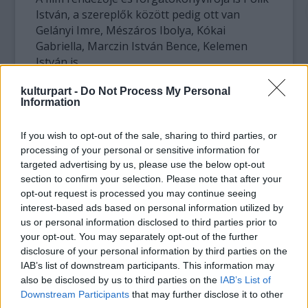
István, a szereplők között pedig ott van
Gelányi Imre, Mészáros Ibolya, Kókai
Gabriella, Marczin István Bence, Kelemen
István is.
kulturpart -
Do Not Process My Personal
Information
If you wish to opt-out of the sale, sharing to third parties, or
processing of your personal or sensitive information for
targeted advertising by us, please use the below opt-out
section to confirm your selection. Please note that after your
opt-out request is processed you may continue seeing
interest-based ads based on personal information utilized by
us or personal information disclosed to third parties prior to
your opt-out. You may separately opt-out of the further
disclosure of your personal information by third parties on the
IAB’s list of downstream participants. This information may
also be disclosed by us to third parties on the
IAB’s List of
A filmvetítés után az érdeklődők
Downstream Participants
that may further disclose it to other
közönségtalálkozón vehetnek részt Czabán