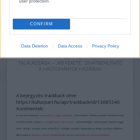
user protection.
VÁLHATTÁL VOLNA?
CONFIRM
Data Deletion
Data Access
Privacy Policy
A HAGYOMÁNY ÉS A KORTÁRS DIVAT
TALÁLKOZÁSA – „KIS FEKETE” DIVATBEMUTATÓ
A HAGYOMÁNYOK HÁZÁBAN
A bejegyzés trackback címe:
https://kulturpart.hu/api/trackback/id/13685340
Kommentek:
A hozzászólások a
vonatkozó jogszabályok
értelmében felhasználói tartalomnak
minősülnek, értük a
szolgáltatás technikai
üzemeltetője semmilyen felelősséget
nem vállal, azokat nem ellenőrzi. Kifogás esetén forduljon a blog szerkesztőjéhez.
Részletek a
Felhasználási feltételekben
és az
adatvédelmi tájékoztatóban
.