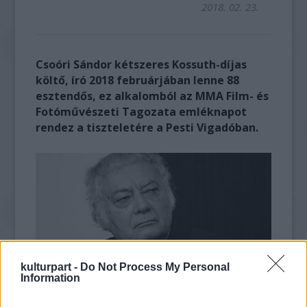
2018. 02. 23.
Csoóri Sándor kétszeres Kossuth-díjas
költő, író 2018 februárjában lenne 88
esztendős, ez alkalomból az MMA Film- és
Fotóművészeti Tagozata emléknapot
rendez a tiszteletére a Pesti Vigadóban.
kulturpart -
Do Not Process My Personal
Information
Előadással, vers-összeállítással, kerekasztal-