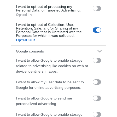
I want to opt-out of processing my
Personal Data for Targeted Advertising.
Költészet
Csoóri Sándor
Vigadó
Pesti Vigadó
Opted In
I want to opt-out of Collection, Use,
Retention, Sale, and/or Sharing of my
Personal Data that Is Unrelated with the
Purposes for which it was collected.
Opted Out
Google consents
NÉPZENÉNK CÍMMEL AD ÜNNEPI KONCERTET A
I want to allow Google to enable storage
MUZSIKÁS EGYÜTTES A VIGADÓBAN
related to advertising like cookies on web or
device identifiers in apps.
I want to allow my user data to be sent to
A bejegyzés trackback címe:
Google for online advertising purposes.
https://kulturpart.hu/api/trackback/id/13692260
Kommentek:
I want to allow Google to send me
personalized advertising.
A hozzászólások a
vonatkozó jogszabályok
értelmében felhasználói tartalomnak
minősülnek, értük a
szolgáltatás technikai
üzemeltetője semmilyen felelősséget
I want to allow Google to enable storage
nem vállal, azokat nem ellenőrzi. Kifogás esetén forduljon a blog szerkesztőjéhez.