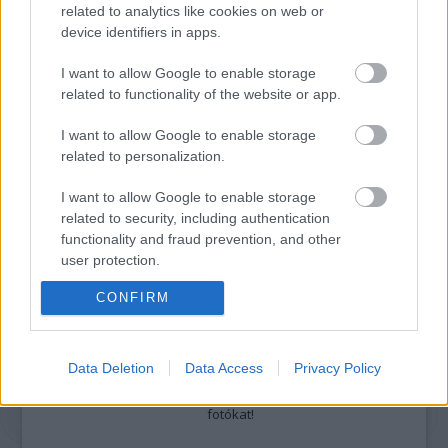
related to analytics like cookies on web or
Részletek a
Felhasználási feltételekben
és az
adatvédelmi tájékoztatóban
.
device identifiers in apps.
I want to allow Google to enable storage
related to functionality of the website or app.
I want to allow Google to enable storage
related to personalization.
Legolvasottabb
I want to allow Google to enable storage
Megdöbbentő fotók a néptelen fővárosról
related to security, including authentication
Top 10: ezek a legjobb szerelmes filmek
functionality and fraud prevention, and other
A 10 legütősebb drogos film
user protection.
Megjöttek a meztelen hősnők
Meztelenség és anatómia
CONFIRM
A forradalom egy holland fotós szemével
A legizgalmasabb fotók 2015-ből
Meztelen fővárosiak
Data Deletion
Data Access
Privacy Policy
Készülőben a nagy meztelen album
Nézd meg a 48-as szabadságharc hőseiről készült
fotókat!