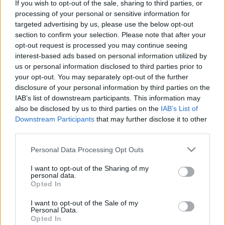
If you wish to opt-out of the sale, sharing to third parties, or
beszélgetéssel és filmvetítéssel idézik meg
processing of your personal or sensitive information for
gazdag életművét, költészetét, filmes
targeted advertising by us, please use the below opt-out
alkotómunkáját, valamint közéleti
section to confirm your selection. Please note that after your
szerepvállalását február 26-án, a Sinkovits
opt-out request is processed you may continue seeing
imre Kamarateremben, 16 órától. A költőről
interest-based ads based on personal information utilized by
Pálffy G. Istvánnal, az
Így lássa Csoóri Sándort,
us or personal information disclosed to third parties prior to
aki látni akarja
c. könyv szerzőjével Kalmár
your opt-out. You may separately opt-out of the further
disclosure of your personal information by third parties on the
András beszélgetett a Kultúrpart
IAB’s list of downstream participants. This information may
rádióműsorában:
also be disclosed by us to third parties on the
IAB’s List of
Downstream Participants
that may further disclose it to other
third parties.
Please note that this website/app uses one or more Google
Personal Data Processing Opt Outs
services and may gather and store information including but
not limited to your visit or usage behaviour. You may click to
I want to opt-out of the Sharing of my
personal data.
grant or deny consent to Google and its third-party tags to
Opted In
use your data for below specified purposes in below Google
consent section.
I want to opt-out of the Sale of my
Personal Data.
Opted In