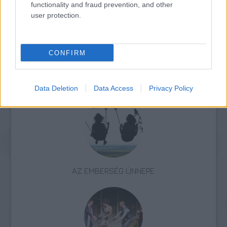
functionality and fraud prevention, and other
user protection.
CONFIRM
Színház
Programajánló
Vígjáték
Dráma
Petri György
Novák Eszter
József Attila Színház
Szigligeti Színház
Nagyvárad
Data Deletion
Data Access
Privacy Policy
AZ EMBERSÉG ÜNNEPE