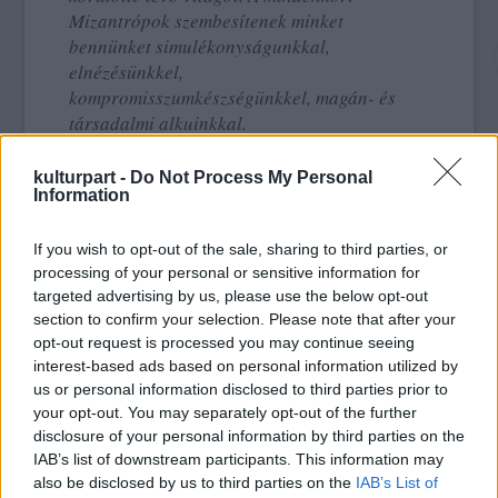
Mizantrópok szembesítenek minket
bennünket simulékonyságunkkal,
elnézésünkkel,
kompromisszumkészségünkkel, magán- és
társadalmi alkuinkkal.
kulturpart -
Do Not Process My Personal
Information
Az előadás a Petri György-féle
szövegváltozatot tiszteletben tartva, a
If you wish to opt-out of the sale, sharing to third parties, or
huszonegyedik századi ember nyelvén
processing of your personal or sensitive information for
fogalmazza újra a klasszikus komédia
targeted advertising by us, please use the below opt-out
tanulságát, és mondja ki ítéletét az
section to confirm your selection. Please note that after your
előadásban megidézett látszat-világ
opt-out request is processed you may continue seeing
értékvesztettségéről.
interest-based ads based on personal information utilized by
us or personal information disclosed to third parties prior to
your opt-out. You may separately opt-out of the further
disclosure of your personal information by third parties on the
Molière:
A mizantróp
IAB’s list of downstream participants. This information may
also be disclosed by us to third parties on the
IAB’s List of