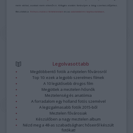
nem vállal, azokat nem ellenőrzi. Kifogás esetén forduljon a blog szerkesztőjéhez.
Részletek a
Felhasználási feltételekben
és az
adatvédelmi tájékoztatóban
.
Legolvasottabb
Megdöbbentő fotók a néptelen fővárosról
Top 10: ezek a legjobb szerelmes filmek
A 10 legütősebb drogos film
Megjöttek a meztelen hősnők
Meztelenség és anatómia
A forradalom egy holland fotós szemével
A legizgalmasabb fotók 2015-ből
Meztelen fővárosiak
Készülőben a nagy meztelen album
Nézd meg a 48-as szabadságharc hőseiről készült
fotókat!