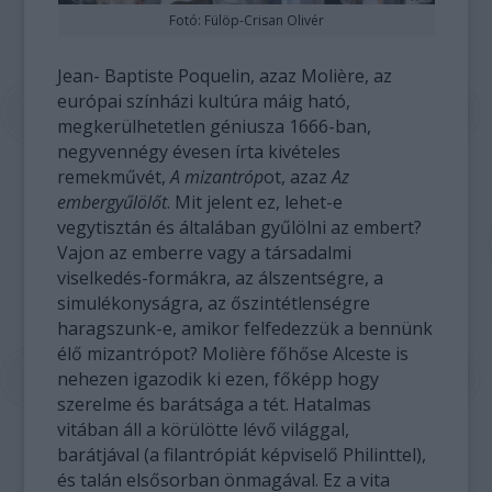
Fotó: Fülöp-Crisan Olivér
Jean- Baptiste Poquelin, azaz Molière, az
európai színházi kultúra máig ható,
megkerülhetetlen géniusza 1666-ban,
negyvennégy évesen írta kivételes
remekművét,
A mizantróp
ot, azaz
Az
embergyűlölőt
. Mit jelent ez, lehet-e
vegytisztán és általában gyűlölni az embert?
Vajon az emberre vagy a társadalmi
viselkedés-formákra, az álszentségre, a
simulékonyságra, az őszintétlenségre
haragszunk-e, amikor felfedezzük a bennünk
élő mizantrópot? Molière főhőse Alceste is
nehezen igazodik ki ezen, főképp hogy
szerelme és barátsága a tét. Hatalmas
vitában áll a körülötte lévő világgal,
barátjával (a filantrópiát képviselő Philinttel),
és talán elsősorban önmagával. Ez a vita