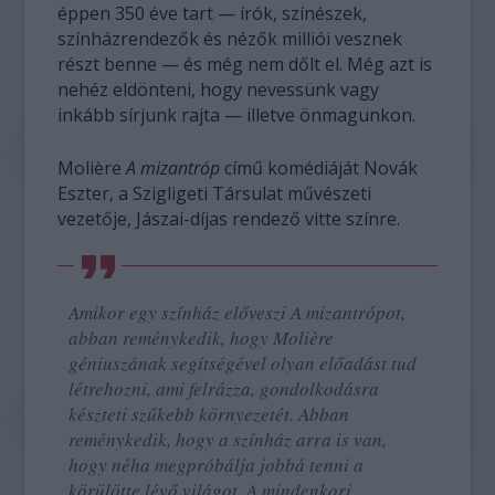
éppen 350 éve tart — írók, színészek,
színházrendezők és nézők milliói vesznek
részt benne — és még nem dőlt el. Még azt is
nehéz eldönteni, hogy nevessünk vagy
inkább sírjunk rajta — illetve önmagunkon.
Molière
A mizantróp
című komédiáját Novák
Eszter, a Szigligeti Társulat művészeti
vezetője, Jászai-díjas rendező vitte színre.
Amikor egy színház előveszi A mizantrópot,
abban reménykedik, hogy Molière
géniuszának segítségével olyan előadást tud
létrehozni, ami felrázza, gondolkodásra
készteti szűkebb környezetét. Abban
reménykedik, hogy a színház arra is van,
hogy néha megpróbálja jobbá tenni a
körülötte lévő világot. A mindenkori