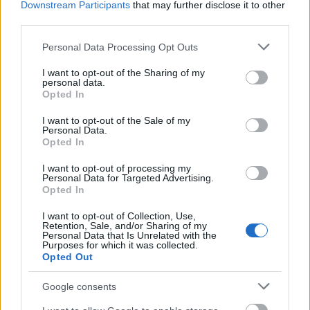
Szigligeti Társulat vendégjátéka
Downstream Participants
that may further disclose it to other
third parties.
József Attila Színház
Please note that this website/app uses one or more Google
Personal Data Processing Opt Outs
services and may gather and store information including but
Időpont: 2018. március 14. 19:00
not limited to your visit or usage behaviour. You may click to
I want to opt-out of the Sharing of my
personal data.
grant or deny consent to Google and its third-party tags to
Opted In
Szereplők:
use your data for below specified purposes in below Google
consent section.
I want to opt-out of the Sale of my
Personal Data.
Dimény Levente
Opted In
Szotyori József
I want to opt-out of processing my
Personal Data for Targeted Advertising.
Opted In
Kardos M. Róbert
I want to opt-out of Collection, Use,
Retention, Sale, and/or Sharing of my
Tasnádi-Sáhy Noémi
Personal Data that Is Unrelated with the
Purposes for which it was collected.
Opted Out
Tóth Tünde
Google consents
Ababi Csilla