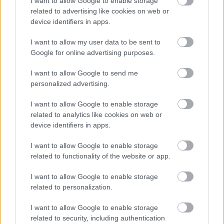
I want to allow Google to enable storage
related to advertising like cookies on web or
Balogh Attila
device identifiers in apps.
Szabó Eduárd
I want to allow my user data to be sent to
Google for online advertising purposes.
Kiss Csaba
I want to allow Google to send me
personalized advertising.
Kocsis Gyula
I want to allow Google to enable storage
Díszletettervező: Ianis Vasilatos,
related to analytics like cookies on web or
device identifiers in apps.
Jelmeztervező: Florina Bellinda Vasilatos
I want to allow Google to enable storage
related to functionality of the website or app.
Dramaturg: Kárpáti Péter
I want to allow Google to enable storage
Rendező: Novák Eszter
related to personalization.
Jegyvásárlás:
itt
I want to allow Google to enable storage
related to security, including authentication