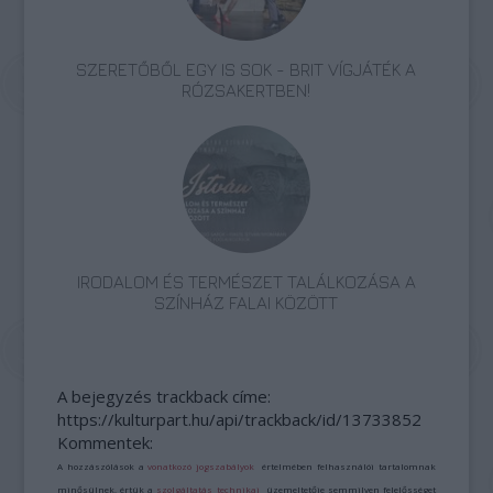
SZERETŐBŐL EGY IS SOK - BRIT VÍGJÁTÉK A
RÓZSAKERTBEN!
IRODALOM ÉS TERMÉSZET TALÁLKOZÁSA A
SZÍNHÁZ FALAI KÖZÖTT
A bejegyzés trackback címe:
https://kulturpart.hu/api/trackback/id/13733852
Kommentek:
A hozzászólások a
vonatkozó jogszabályok
értelmében felhasználói tartalomnak
minősülnek, értük a
szolgáltatás technikai
üzemeltetője semmilyen felelősséget