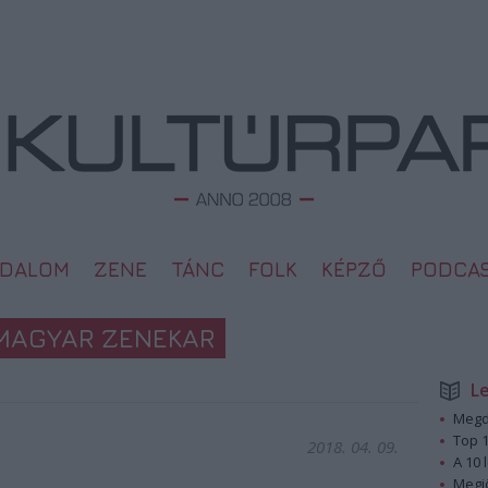
ODALOM
ZENE
TÁNC
FOLK
KÉPZŐ
PODCA
MAGYAR ZENEKAR
L
Megd
Top 1
2018. 04. 09.
A 10 
Megj