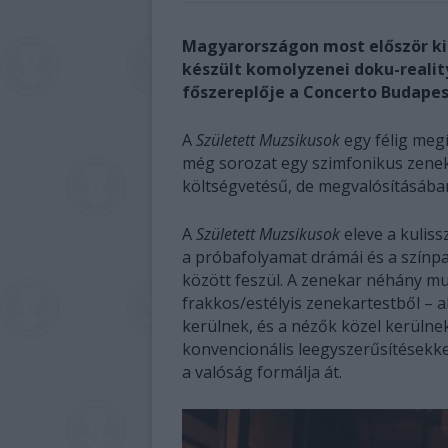
Magyarországon most először ki
készült komolyzenei doku-realit
főszereplője a Concerto Budapest
A
Született Muzsikusok
egy félig meg
még sorozat egy szimfonikus zeneka
költségvetésű, de megvalósításában
A
Született Muzsikusok
eleve a kuliss
a próbafolyamat drámái és a színpa
között feszül. A zenekar néhány mu
frakkos/estélyis zenekartestből – 
kerülnek, és a nézők közel kerülne
konvencionális leegyszerűsítésekk
a valóság formálja át.