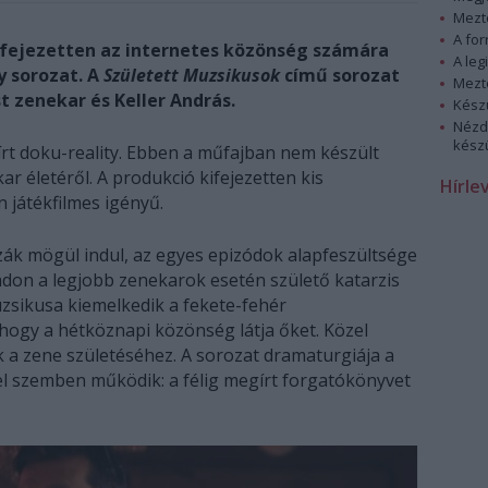
Mezt
A fo
fejezetten az internetes közönség számára
A leg
y sorozat. A
Született Muzsikusok
című sorozat
Mezt
 zenekar és Keller András.
Kész
Nézd
készü
írt doku-reality. Ebben a műfajban nem készült
r életéről. A produkció kifejezetten kis
Hírle
 játékfilmes igényű.
zák mögül indul, az egyes epizódok alapfeszültsége
don a legjobb zenekarok esetén születő katarzis
zsikusa kiemelkedik a fekete-fehér
ahogy a hétköznapi közönség látja őket. Közel
k a zene születéséhez. A sorozat dramaturgiája a
el szemben működik: a félig megírt forgatókönyvet