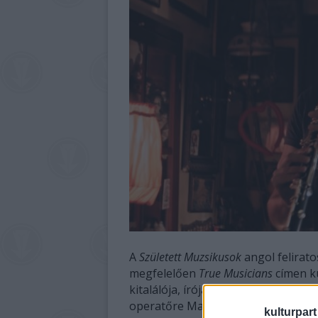
A
Született Muzsikusok
angol felirato
megfelelően
True Musicians
címen kü
kitalálója, írója, kreatív producere
operatőre Mayer Zoltán.
kulturpart