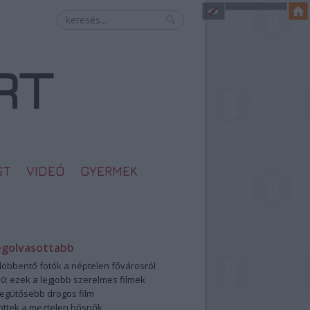
ST
VIDEÓ
GYERMEK
egolvasottabb
öbbentő fotók a néptelen fővárosról
0: ezek a legjobb szerelmes filmek
legütősebb drogos film
öttek a meztelen hősnők