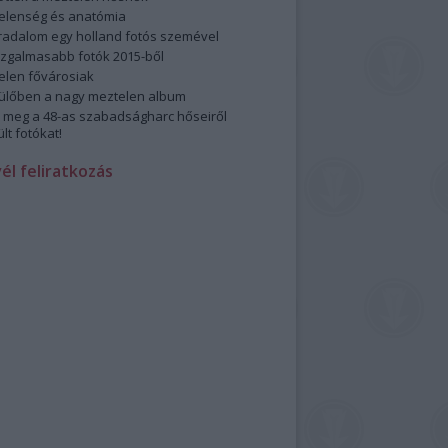
elenség és anatómia
rradalom egy holland fotós szemével
izgalmasabb fotók 2015-ből
elen fővárosiak
ülőben a nagy meztelen album
 meg a 48-as szabadságharc hőseiről
lt fotókat!
vél feliratkozás