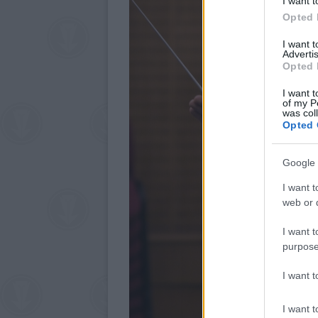
I want t
Opted 
I want 
Advertis
Opted 
I want t
of my P
was col
Opted 
Google 
I want t
web or d
I want t
purpose
I want 
I want t