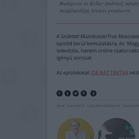
Budapesté és Keller Andrásé, mindez
megálmodója, kreatív producere
A
Született Muzsikusok/True Musician
epizód kerül bemutatásra, és Mag
televíziós, hanem online csatornákon
igényű sorozat.
Az epizódokat
IDE KATTINTVA
nézh
Zene
Sorozatok
Concerto Budapest
Komolyze