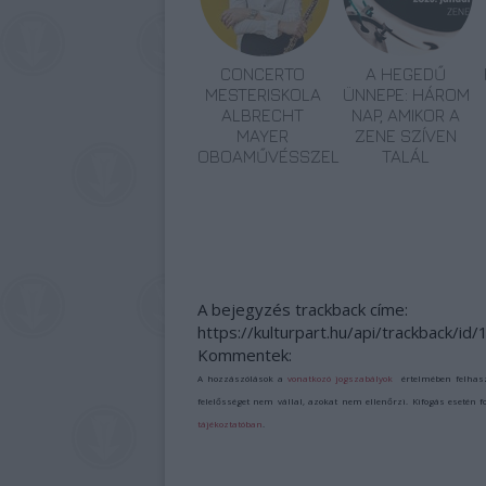
CONCERTO
A HEGEDŰ
MESTERISKOLA
ÜNNEPE: HÁROM
ALBRECHT
NAP, AMIKOR A
MAYER
ZENE SZÍVEN
OBOAMŰVÉSSZEL
TALÁL
A bejegyzés trackback címe:
https://kulturpart.hu/api/trackback/i
Kommentek:
A hozzászólások a
vonatkozó jogszabályok
értelmében felhas
felelősséget nem vállal, azokat nem ellenőrzi. Kifogás esetén 
tájékoztatóban
.