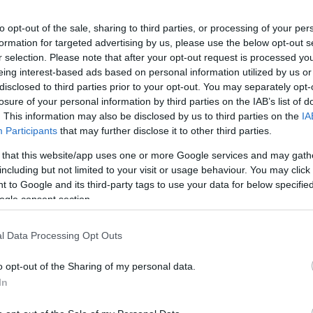
to opt-out of the sale, sharing to third parties, or processing of your per
formation for targeted advertising by us, please use the below opt-out s
enekarnak, amelybe azért vágtunk bele Imrével, hogy
r selection. Please note that after your opt-out request is processed y
szikus zenéhez. Ez a mi életünk, és a kívülállónak
eing interest-based ads based on personal information utilized by us or
ogy ez a sok különböző húsvér ember micsoda kohéziót
disclosed to third parties prior to your opt-out. You may separately opt-
lemezfelvételen. Ha a film a megszállott munkát és a
losure of your personal information by third parties on the IAB’s list of
sikerül elérni a célt, hogy az emberek kicsit
. This information may also be disclosed by us to third parties on the
IA
 zenét. Ezért elfogadtuk a szerzői koncepciót, hogy
Participants
that may further disclose it to other third parties.
njen meg az életünk, ahol egy hang élet-halál
 that this website/app uses one or more Google services and may gath
don avatkozik bele az életünkbe a több hónapi
including but not limited to your visit or usage behaviour. You may click 
kvással állt kezdetben a közös munkához, és azután,
 to Google and its third-party tags to use your data for below specifi
ket, mindegyikük kinyílt, és azt hiszem, igazán
ogle consent section.
k a stábot, művelt, megszállott emberek." - Keller
eti vezetője.
l Data Processing Opt Outs
o opt-out of the Sharing of my personal data.
In