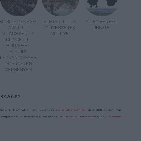
KOMOLYZENÉVEL
ELSTARTOLT A
AZ EMBERSÉG
ARATOTT
MŰVÉSZETEK
ÜNNEPE
VILÁGSIKERT A
VÖLGYE
CONCERTO
BUDAPEST
EURÓPA
LEGRANGOSABB
INTERNETES
VERSENYÉN
d/13820582
ználói tartalomnak minősülnek, értük a
szolgáltatás technikai
üzemeltetője semmilyen
forduljon a blog szerkesztőjéhez. Részletek a
Felhasználási feltételekben
és az
adatvédelmi