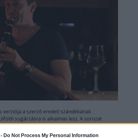
s verziója a szerző eredeti szándékának
lföldi sugárzásra is alkalmas lesz. A sorozat
 Szabó Stein Imre, rendezője Géczy Dávid, vezető
 -
Do Not Process My Personal Information