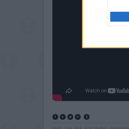
Anglia
Zene
Rock
Arctic Monkeys
Könnyűzen