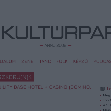
ODALOM
ZENE
TÁNC
FOLK
KÉPZŐ
PODCA
SZKORU(N)K
ILITY BASE HOTEL + CASINO (DOMINO,
L
Megd
Top 1
A 10 
Megj