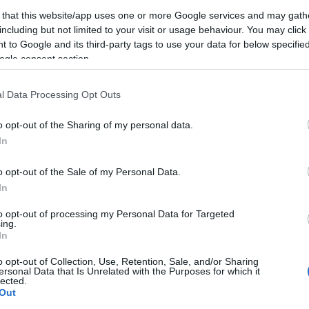
most visszatekintünk, nehéz elhinni, hogy a
 that this website/app uses one or more Google services and may gath
el, az átmúlatott éjszakákról íródott nyers
including but not limited to your visit or usage behaviour. You may click 
karnak a produktuma, mint a
Tranquility Base Hotel +
 to Google and its third-party tags to use your data for below specifi
ogle consent section.
 Az ember nem írhat ugyanarról ugyanolyan zenét
l Data Processing Opt Outs
 mert hamar unalmassá válna, másrészt mert nem
 rohadt gazdag Alexnek arról dalolnia, hogy milyen
o opt-out of the Sharing of my personal data.
ubba. (Valószínűleg évek óta nem is történt vele
In
és: hát mit kapott annak idején egy
Radiohead
a
Kid A
Blur
a
13
-ért? Aztán tudjuk, mit lett az egésznek a
o opt-out of the Sale of my Personal Data.
In
Casino
-ról egyetlen egy single-t sem tolt ki
to opt-out of processing my Personal Data for Targeted
ing.
s tették, mert ezzel az albummal hirtelenjében is
In
a beharangozók alapján bármilyen előzetes
junk. A lemez ugyanis inkább egy hírnévtől
o opt-out of Collection, Use, Retention, Sale, and/or Sharing
ersonal Data that Is Unrelated with the Purposes for which it
ztár memoárja, aki visszarepítette az időben
Father
lected.
okat szerezni, mint egy
Arctic Monkeys
album. Ettől
Out
y Base Hotel + Casino
. Vannak azért rajta unalmas,