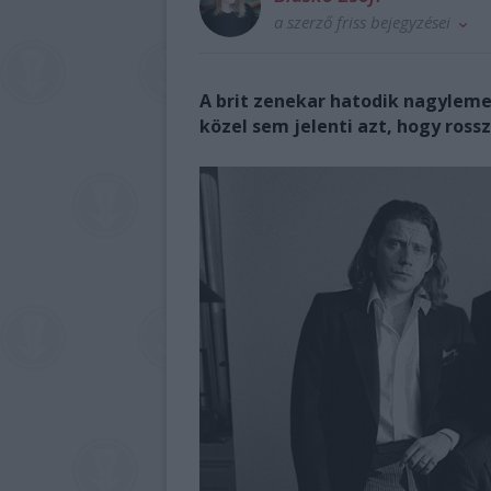
a szerző friss bejegyzései
A brit zenekar hatodik nagyleme
közel sem jelenti azt, hogy ross