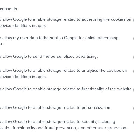
atphone
? Ez a dal úgy mégis, minek?), de
Alex Turner
consents
lni a maga körül érzékelt világot, csak ezt most
cepcióján teszi. Az albumnyitó
Star Treatment
o allow Google to enable storage related to advertising like cookies on
evice identifiers in apps.
a pedig egészen körülbelül a lemez feléig kitart,
re összekapja magát. A zárószám
The Ultracheese
o allow my user data to be sent to Google for online advertising
 Party Anthem
je, aminél kevés nagyobb dicséret van.
s.
n vegyes fogadtatásra lelt: érdekes lesz majd
to allow Google to send me personalized advertising.
i, milyen volt részt venni az
Utolsó Nagy
 itt már az
. A jövőt meg még úgy takarja a homály,
o allow Google to enable storage related to analytics like cookies on
bárját a cigifüst.
evice identifiers in apps.
o allow Google to enable storage related to functionality of the website
o allow Google to enable storage related to personalization.
o allow Google to enable storage related to security, including
cation functionality and fraud prevention, and other user protection.