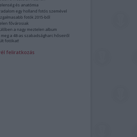
elenség és anatómia
rradalom egy holland fotós szemével
izgalmasabb fotók 2015-ből
elen fővárosiak
ülőben a nagy meztelen album
 meg a 48-as szabadságharc hőseiről
lt fotókat!
vél feliratkozás