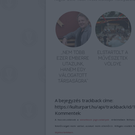
„NEM TÖBB
ELSTARTOLT A
EZER EMBERRE
MŰVÉSZETEK
UTAZUNK,
VÖLGYE
HANEM EGY
VÁLOGATOTT
TÁRSASÁGRA”
A bejegyzés trackback címe:
https://kulturpart.hu/api/trackback/i
Kommentek:
A hozzászólások a
vonatkozó jogszabályok
értelmében felhas
felelősséget nem vállal, azokat nem ellenőrzi. Kifogás esetén 
tájékoztatóban
.