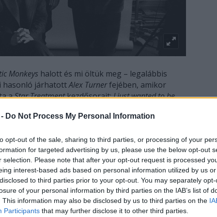
tic Monkeys
halott és mi öltük meg – legalábbis
 hasonló járhatott
Alex Turner
fejében, amikor
ta a
Star Treatment
kezdősorait:
I just wanted to be
 the Strokes / Now look at the mess you made me
 -
Do Not Process My Personal Information
to opt-out of the sale, sharing to third parties, or processing of your per
az a rajongók/hallgatók, meg a velünk járó hírnév.
formation for targeted advertising by us, please use the below opt-out s
 valahol Sheffieldben, 12 évvel ezelőtt öt darab
r selection. Please note that after your opt-out request is processed y
lenül tehetséges, de kicsit awkward fiú felvette az
eing interest-based ads based on personal information utilized by us or
ock azóta legendássá váló, emberek fiatalkorát
disclosed to third parties prior to your opt-out. You may separately opt-
Am, That’s What I’m Not
című albumot, senki sem
losure of your personal information by third parties on the IAB’s list of
maguk pláne nem. Akkoriban egy pattanásos, béna
. This information may also be disclosed by us to third parties on the
IA
a a koncerteket, hogy „
don’t believe the hype
”, ez
Participants
that may further disclose it to other third parties.