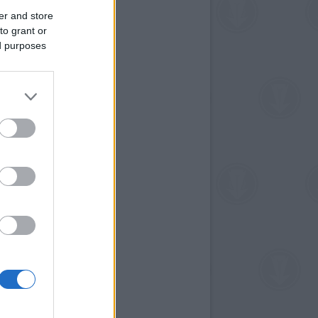
er and store
to grant or
ed purposes