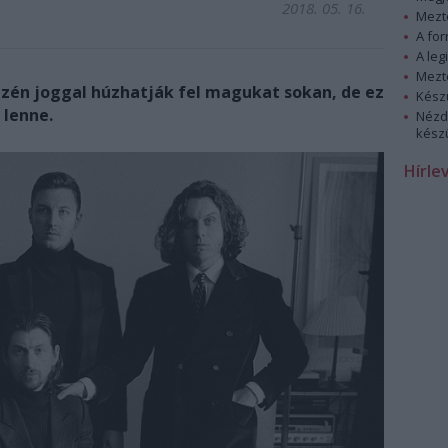
2018. 05. 16.
Mezt
A fo
A leg
Mezt
zén joggal húzhatják fel magukat sokan, de ez
Kész
z lenne.
Nézd
készü
Hírle