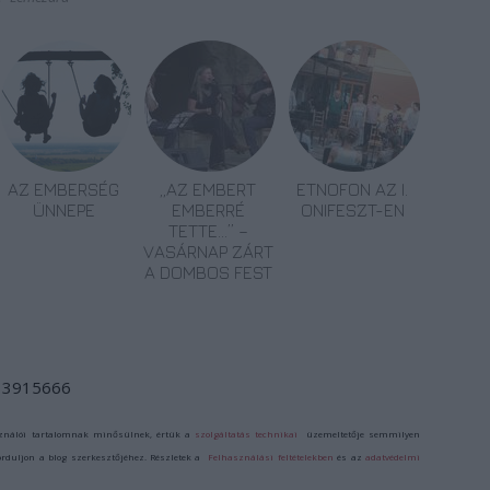
AZ EMBERSÉG
„AZ EMBERT
ETNOFON AZ I.
ÜNNEPE
EMBERRÉ
ONIFESZT-EN
TETTE…” –
VASÁRNAP ZÁRT
A DOMBOS FEST
d/13915666
ználói tartalomnak minősülnek, értük a
szolgáltatás technikai
üzemeltetője semmilyen
forduljon a blog szerkesztőjéhez. Részletek a
Felhasználási feltételekben
és az
adatvédelmi