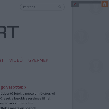
ST
VIDEÓ
GYERMEK
egolvasottabb
öbbentő fotók a néptelen fővárosról
0: ezek a legjobb szerelmes filmek
legütősebb drogos film
öttek a meztelen hősnők