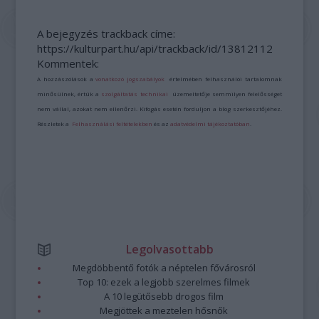
A bejegyzés trackback címe:
https://kulturpart.hu/api/trackback/id/13812112
Kommentek:
A hozzászólások a
vonatkozó jogszabályok
értelmében felhasználói tartalomnak
minősülnek, értük a
szolgáltatás technikai
üzemeltetője semmilyen felelősséget
nem vállal, azokat nem ellenőrzi. Kifogás esetén forduljon a blog szerkesztőjéhez.
Részletek a
Felhasználási feltételekben
és az
adatvédelmi tájékoztatóban
.
Legolvasottabb
Megdöbbentő fotók a néptelen fővárosról
Top 10: ezek a legjobb szerelmes filmek
A 10 legütősebb drogos film
Megjöttek a meztelen hősnők