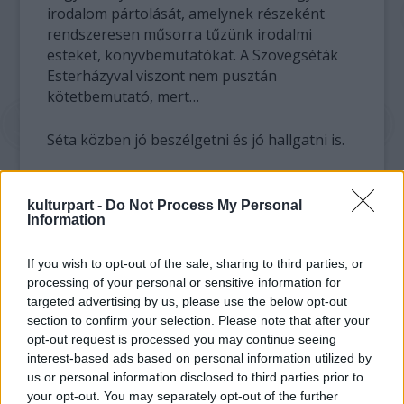
irodalom pártolását, amelynek részeként
rendszeresen műsorra tűzünk irodalmi
esteket, könyvbemutatókat. A Szövegséták
Esterházyval viszont nem pusztán
kötetbemutató, mert…
Séta közben jó beszélgetni és jó hallgatni is.
E.P. most megjelent gigantikus kötetéből a
rendező, Galgóczy Judit a válogathatatlan
kulturpart -
Do Not Process My Personal
Information
megmutatására törekszik. A kedves néző
előtt, aki részt vesz a szellemi túrán,
If you wish to opt-out of the sale, sharing to third parties, or
felvázolódik egy korrajz, a rövid szövegeken,
processing of your personal or sensitive information for
töredékeken keresztül szépen apró sétákat
targeted advertising by us, please use the below opt-out
teszünk az E.P. világegyetemben. Ahol
section to confirm your selection. Please note that after your
minden újra és újra érvényét veszíti és nyeri,
opt-out request is processed you may continue seeing
a szellem körforgása az örökkévalóságban,
interest-based ads based on personal information utilized by
benne megannyi |irodalmi| középpel:
us or personal information disclosed to third parties prior to
Goethe, Kafka, meg a magyarok…
your opt-out. You may separately opt-out of the further