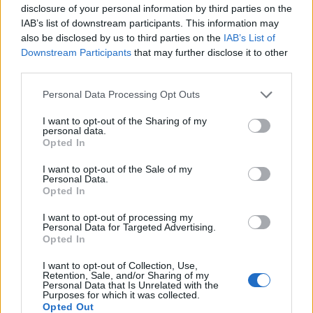
Miért jó, miért kell E.P. szövegsétákat tenni?
disclosure of your personal information by third parties on the
Mert az oldhatatlan érdeklődés az, ami a
IAB’s list of downstream participants. This information may
szellemet itt tartja, köztünk. Akkor marad
also be disclosed by us to third parties on the
IAB’s List of
friss, ha kitesszük, közzétesszük vagy csak
Downstream Participants
that may further disclose it to other
third parties.
elmerülünk benne.
Jó este lesz, otthonos, zenés, nem
Please note that this website/app uses one or more Google
Personal Data Processing Opt Outs
“patetikus”.
services and may gather and store information including but
not limited to your visit or usage behaviour. You may click to
I want to opt-out of the Sharing of my
personal data.
grant or deny consent to Google and its third-party tags to
Opted In
SZÖVEGSÉTÁK ESTERHÁZYVAL
use your data for below specified purposes in below Google
consent section.
I want to opt-out of the Sale of my
Personal Data.
június 6, 19:00
Opted In
Petőfi Irodalmi Múzeum
I want to opt-out of processing my
Personal Data for Targeted Advertising.
Opted In
AKIK A SOROK KÖZÖTT SÉTÁLNAK:
I want to opt-out of Collection, Use,
Retention, Sale, and/or Sharing of my
Personal Data that Is Unrelated with the
Purposes for which it was collected.
BÁLINT ANDRÁS
Opted Out