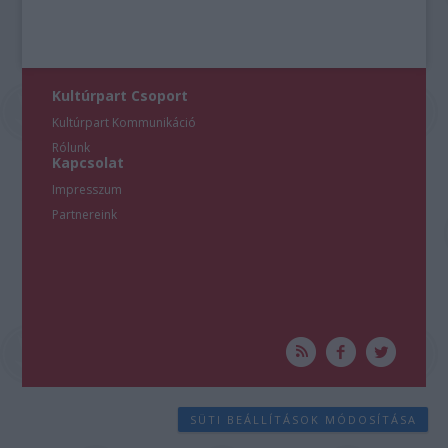
Kultúrpart Csoport
Kultúrpart Kommunikáció
Rólunk
Kapcsolat
Impresszum
Partnereink
SÜTI BEÁLLÍTÁSOK MÓDOSÍTÁSA