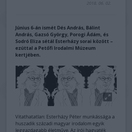
2018. 06. 02.
Június 6-án ismét Dés András, Bálint
András, Gazsó György, Porogi Ádám, és
Sodró Eliza sétál Esterházy sorai között –
ezúttal a Petőfi Irodalmi Múzeum
kertjében.
Vitathatatlan: Esterházy Péter munkássága a
huszadik századi magyar irodalom egyik
leggazdagabb életműve. Az írói hagyaték