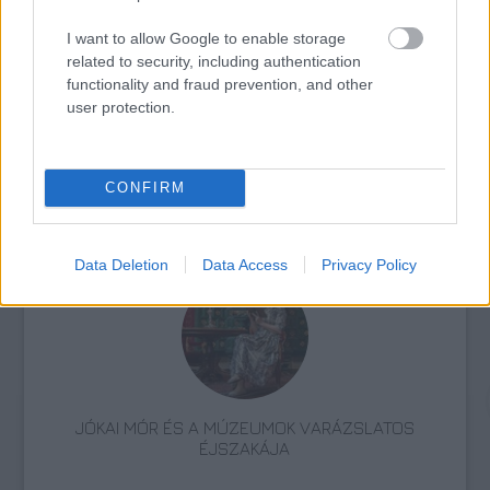
AZ EMBERSÉG ÜNNEPE
I want to allow Google to enable storage
related to security, including authentication
functionality and fraud prevention, and other
user protection.
CONFIRM
VECSEI H. MIKLÓS A ZSÁMBÉKI NYÁRI
SZÍNHÁZRÓL
Data Deletion
Data Access
Privacy Policy
JÓKAI MÓR ÉS A MÚZEUMOK VARÁZSLATOS
ÉJSZAKÁJA