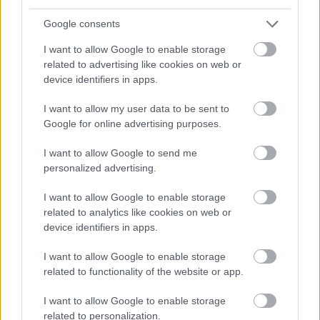
GAZSÓ GYÖRGY
POROGI ÁDÁM
Google consents
SODRÓ ELIZA
I want to allow Google to enable storage
DÉS ANDRÁS
related to advertising like cookies on web or
device identifiers in apps.
Jegyvásárlás
itt.
I want to allow my user data to be sent to
Google for online advertising purposes.
I want to allow Google to send me
personalized advertising.
Színház
Irodalom
Petőfi Irodalmi Múzeum
Esterházy Péter
I want to allow Google to enable storage
Radnóti Miklós Színház
related to analytics like cookies on web or
device identifiers in apps.
I want to allow Google to enable storage
related to functionality of the website or app.
I want to allow Google to enable storage
related to personalization.