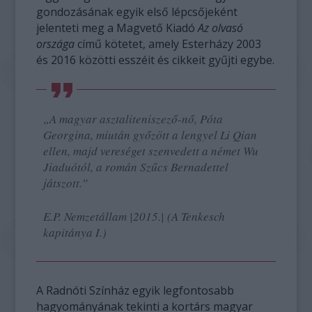
gondozásának egyik első lépcsőjeként
jelenteti meg a Magvető Kiadó
Az olvasó
országa
című kötetet, amely Esterházy 2003
és 2016 közötti esszéit és cikkeit gyűjti egybe.
„A magyar asztaliteniszező-nő, Póta
Georgina, miután győzött a lengyel Li Qian
ellen, majd vereséget szenvedett a német Wu
Jiaduótól, a román Szűcs Bernadettel
játszott.”
E.P. Nemzetállam |2015.| (A Tenkesch
kapitánya I.)
A Radnóti Színház egyik legfontosabb
hagyományának tekinti a kortárs magyar