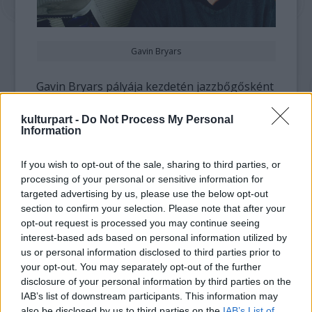
Gavin Bryars
Gavin Bryars pályája kezdetén jazzbőgősként
olyan neves művészekkel dolgozott, mint az
amerikai John Cage, az angol Cornelius
kulturpart -
Do Not Process My Personal
Information
Cardew, John White, vagy Brian Eno. Első
szerzeménye a
Titanic elsüllyesztése (The
If you wish to opt-out of the sale, sharing to third parties, or
Sinking of the Titanic,
1969), amelyet 1970-ben
processing of your personal or sensitive information for
a
Jézus vére még nem hagyott cserben eddig
targeted advertising by us, please use the below opt-out
(Jesus’ BloodNever Failed Me Yet)
követ. Utóbbi
section to confirm your selection. Please note that after your
1993-as felújítása hozza el számára a
opt-out request is processed you may continue seeing
nemzetközi ismertséget.
interest-based ads based on personal information utilized by
us or personal information disclosed to third parties prior to
A MOJO magazine Step Right Up! CD-
your opt-out. You may separately opt-out of the further
mellékletén Tom Waits-szel duettben énekli a
disclosure of your personal information by third parties on the
Jézus vérét
, mely Waits elmondása szerint
IAB’s list of downstream participants. This information may
also be disclosed by us to third parties on the
IAB’s List of