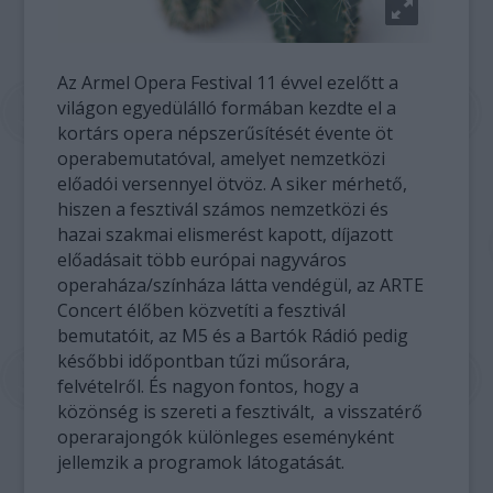
Az Armel Opera Festival 11 évvel ezelőtt a
világon egyedülálló formában kezdte el a
kortárs opera népszerűsítését évente öt
operabemutatóval, amelyet nemzetközi
előadói versennyel ötvöz. A siker mérhető,
hiszen a fesztivál számos nemzetközi és
hazai szakmai elismerést kapott, díjazott
előadásait több európai nagyváros
operaháza/színháza látta vendégül, az ARTE
Concert élőben közvetíti a fesztivál
bemutatóit, az M5 és a Bartók Rádió pedig
későbbi időpontban tűzi műsorára,
felvételről. És nagyon fontos, hogy a
közönség is szereti a fesztivált, a visszatérő
operarajongók különleges eseményként
jellemzik a programok látogatását.