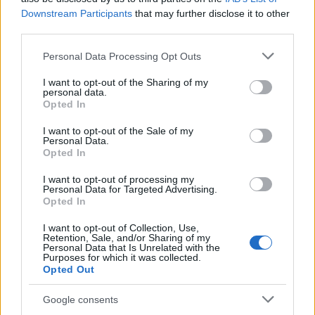
benne van abban a tíz dalban, amely
Downstream Participants
that may further disclose it to other
leginkább befolyásolta karrierjét.
third parties.
Alapitó tagja a PortsmouthSinfonia
Please note that this website/app uses one or more Google
Personal Data Processing Opt Outs
komolyzenei formációnak, a
services and may gather and store information including but
LeicesterPolytechnic Egyetem zenei
not limited to your visit or usage behaviour. You may click to
I want to opt-out of the Sharing of my
personal data.
tanszékének, ahol később tanított is.
grant or deny consent to Google and its third-party tags to
Opted In
use your data for below specified purposes in below Google
consent section.
Filmek, színházi előadások, és
I want to opt-out of the Sale of my
Personal Data.
balettprodukciók zeneszerzőjeként is
Opted In
jegyzett művész. Művei a BBC
SymphonyOrchestra, az ArdittiQuartet, a
I want to opt-out of processing my
Personal Data for Targeted Advertising.
HilliardEnsemble, a BalanescuQuartet,
Opted In
Charlie Haden, Bill Frisell, és saját együttese a
GavinBryars Ensemble tolmácsolásában
I want to opt-out of Collection, Use,
Retention, Sale, and/or Sharing of my
voltak hallhatók.
Personal Data that Is Unrelated with the
Purposes for which it was collected.
Opted Out
Ha helyesen válaszolsz alábbi
kérdésünkre, és likeolod
Facebook
Google consents
oldalunkat,
8 db páros belépőt nyerhetsz