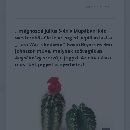
2018. 06. 19.
...méghozzá július 5-én a Müpában: két
westernhős életébe enged bepillantást a
„Tom Waits kedvenc” Gavin Bryars és Ben
Johnston műve, melynek szövegét az
Angol beteg
szerzője jegyzi. Az előadásra
most két jegyet is nyerhetsz!