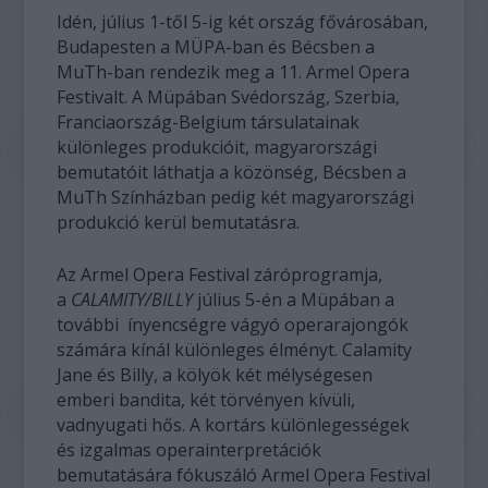
Idén, július 1-től 5-ig két ország fővárosában,
Budapesten a MÜPA-ban és Bécsben a
MuTh-ban rendezik meg a 11. Armel Opera
Festivalt. A Müpában Svédország, Szerbia,
Franciaország-Belgium társulatainak
különleges produkcióit, magyarországi
bemutatóit láthatja a közönség, Bécsben a
MuTh Színházban pedig két magyarországi
produkció kerül bemutatásra.
Az Armel Opera Festival záróprogramja,
a
CALAMITY/BILLY
július 5-én a Müpában a
további ínyencségre vágyó operarajongók
számára kínál különleges élményt. Calamity
Jane és Billy, a kölyök két mélységesen
emberi bandita, két törvényen kívüli,
vadnyugati hős. A kortárs különlegességek
és izgalmas operainterpretációk
bemutatására fókuszáló Armel Opera Festival