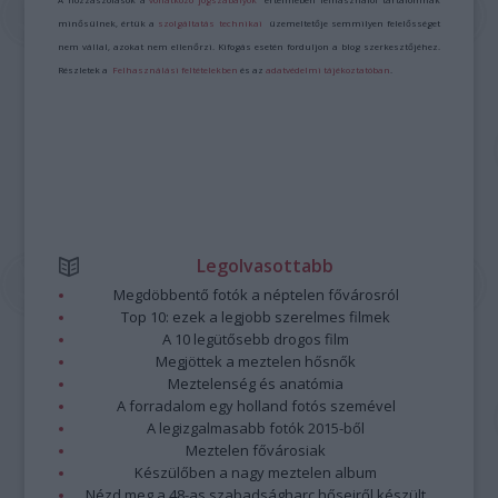
minősülnek, értük a
szolgáltatás technikai
üzemeltetője semmilyen felelősséget
nem vállal, azokat nem ellenőrzi. Kifogás esetén forduljon a blog szerkesztőjéhez.
Részletek a
Felhasználási feltételekben
és az
adatvédelmi tájékoztatóban
.
Legolvasottabb
Megdöbbentő fotók a néptelen fővárosról
Top 10: ezek a legjobb szerelmes filmek
A 10 legütősebb drogos film
Megjöttek a meztelen hősnők
Meztelenség és anatómia
A forradalom egy holland fotós szemével
A legizgalmasabb fotók 2015-ből
Meztelen fővárosiak
Készülőben a nagy meztelen album
Nézd meg a 48-as szabadságharc hőseiről készült