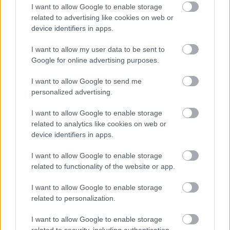
I want to allow Google to enable storage
a július 5-i előadásra, a Müpába!
related to advertising like cookies on web or
device identifiers in apps.
A Calamity/Billy című két egyfelvonásos
I want to allow my user data to be sent to
opera szerzői közül ki dolgozott együtt jazz
Google for online advertising purposes.
zenészként többek között Tom Waits-szel,
John Coltrane-nel és Robert Wilson
I want to allow Google to send me
rendezővel?
personalized advertising.
I want to allow Google to enable storage
1. Ben Johnston
related to analytics like cookies on web or
device identifiers in apps.
2. Gavin Bryars
I want to allow Google to enable storage
3. Michael Ondaatje
related to functionality of the website or app.
I want to allow Google to enable storage
related to personalization.
A válaszokat június 25-én éjfélig várjuk a
I want to allow Google to enable storage
jatek@kulturpart.hu
emailcímre, a