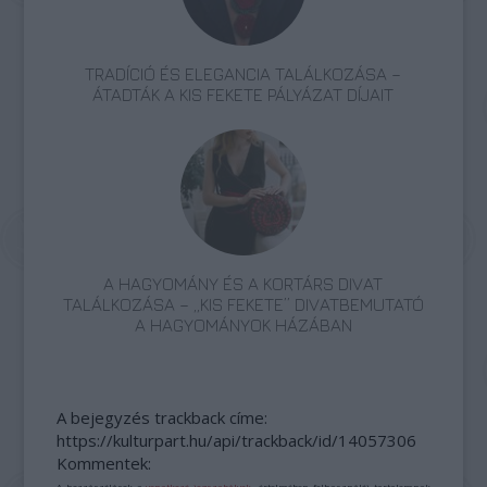
TRADÍCIÓ ÉS ELEGANCIA TALÁLKOZÁSA –
ÁTADTÁK A KIS FEKETE PÁLYÁZAT DÍJAIT
A HAGYOMÁNY ÉS A KORTÁRS DIVAT
TALÁLKOZÁSA – „KIS FEKETE” DIVATBEMUTATÓ
A HAGYOMÁNYOK HÁZÁBAN
A bejegyzés trackback címe:
https://kulturpart.hu/api/trackback/id/14057306
Kommentek:
A hozzászólások a
vonatkozó jogszabályok
értelmében felhasználói tartalomnak