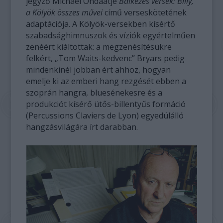
jegyző Michael Ondaatje
Balkezes versek: Billy,
a Kölyök összes művei
című verseskötetének
adaptációja. A Kölyök-versekben kísértő
szabadsághimnuszok és víziók egyértelműen
zenéért kiáltottak: a megzenésítésükre
felkért, „Tom Waits-kedvenc” Bryars pedig
mindenkinél jobban ért ahhoz, hogyan
emelje ki az emberi hang rezgését ebben a
szoprán hangra, bluesénekesre és a
produkciót kísérő ütős-billentyűs formáció
(Percussions Claviers de Lyon) egyedülálló
hangzásvilágára írt darabban.