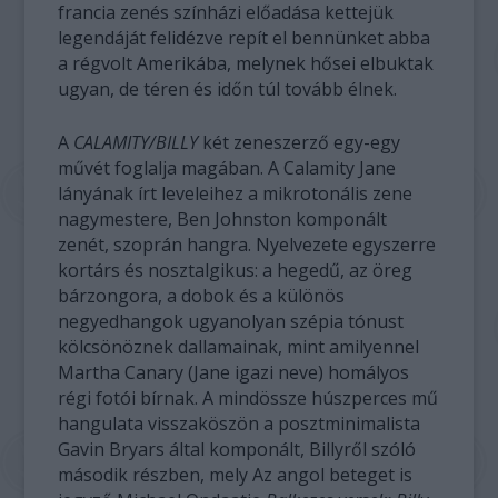
francia zenés színházi előadása kettejük
legendáját felidézve repít el bennünket abba
a régvolt Amerikába, melynek hősei elbuktak
ugyan, de téren és időn túl tovább élnek.
A
CALAMITY/BILLY
két zeneszerző egy-egy
művét foglalja magában. A Calamity Jane
lányának írt leveleihez a mikrotonális zene
nagymestere, Ben Johnston komponált
zenét, szoprán hangra. Nyelvezete egyszerre
kortárs és nosztalgikus: a hegedű, az öreg
bárzongora, a dobok és a különös
negyedhangok ugyanolyan szépia tónust
kölcsönöznek dallamainak, mint amilyennel
Martha Canary (Jane igazi neve) homályos
régi fotói bírnak. A mindössze húszperces mű
hangulata visszaköszön a posztminimalista
Gavin Bryars által komponált, Billyről szóló
második részben, mely Az angol beteget is