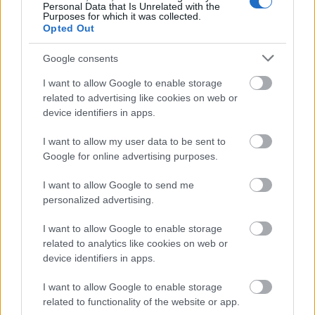
Personal Data that Is Unrelated with the
Purposes for which it was collected.
Sonate in g BWV 1029
Opted Out
Google consents
I want to allow Google to enable storage
CSELLÓ SZVITEK
– június 28. 19 óra
related to advertising like cookies on web or
device identifiers in apps.
MÁTÉ BALÁZS – barokkcselló
I want to allow my user data to be sent to
Google for online advertising purposes.
(közreműködik BÁN ISTVÁN orgonán)
I want to allow Google to send me
Vater unser im Himmelreich BWV 737
personalized advertising.
Suite in d BWV 1008
I want to allow Google to enable storage
related to analytics like cookies on web or
device identifiers in apps.
Vater unser im Himmelreich BWV 636
I want to allow Google to enable storage
Partita in d BWV 1013
related to functionality of the website or app.