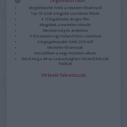
Legolvasottabb
Megdöbbentő fotók a néptelen fővárosról
Top 10: ezek a legjobb szerelmes filmek
A 10 legütősebb drogos film
Megjöttek a meztelen hősnők
Meztelenség és anatómia
A forradalom egy holland fotós szemével
A legizgalmasabb fotók 2015-ből
Meztelen fővárosiak
Készülőben a nagy meztelen album
Nézd meg a 48-as szabadságharc hőseiről készült
fotókat!
Hírlevél feliratkozás