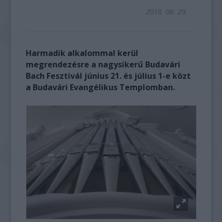
2018. 06. 20.
Harmadik alkalommal kerül
megrendezésre a nagysikerű Budavári
Bach Fesztivál június 21. és július 1-e közt
a Budavári Evangélikus Templomban.