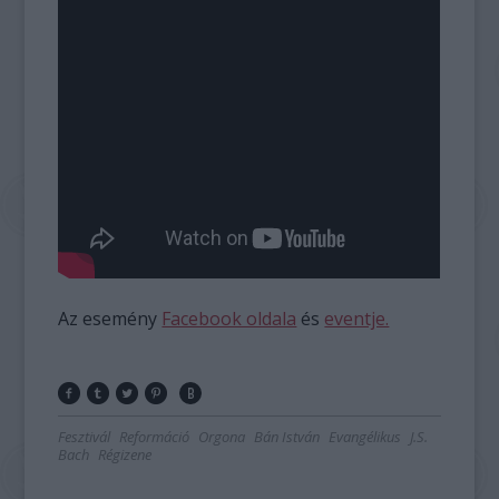
Az esemény
Facebook oldala
és
eventje.
Fesztivál
Reformáció
Orgona
Bán István
Evangélikus
J.S.
Bach
Régizene