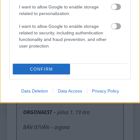
Vater unser im Himmelreich BWV 762
I want to allow Google to enable storage
related to personalization.
Suite in C BWV 1009
I want to allow Google to enable storage
related to security, including authentication
functionality and fraud prevention, and other
user protection.
ORGONABEMUTATÓ
– június 30. 17:30
„Bach korálelőjátékainak a színessége”
CONFIRM
BÁN ISTVÁN – orgona
Data Deletion
Data Access
Privacy Policy
ORGONAEST
– július 1. 19 óra
BÁN ISTVÁN – orgona