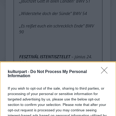
„Jauchzet Gott in allen Landen” BWV 51
„Widerstehe doch der Sünde” BWV 54
„Es reißet euch ein schrecklich Ende” BWV
90
FESZTIVÁL ISTENTISZTELET
– június 24.
11 óra
kulturpart -
Do Not Process My Personal
„Bach a liturgiában” igét hirdet:
Information
DR. FABINY TAMÁS elnök-püspök
If you wish to opt-out of the sale, sharing to third parties, or
processing of your personal or sensitive information for
CUSTOS CONSORT – viola da gamba
targeted advertising by us, please use the below opt-out
section to confirm your selection. Please note that after your
együttes
opt-out request is processed you may continue seeing
interest-based ads based on personal information utilized by