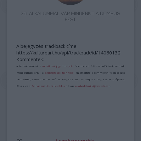
26. ALKALOMMAL VÁR MINDENKIT A DOMBOS
FEST
A bejegyzés trackback címe:
https://kulturpart.hu/api/trackback/id/14060132
Kommentek:
A hozzászólások a
vonatkozó jogszabályok
értelmében felhasználói tartalomnak
minősülnek, értük a
szolgáltatás technikai
üzemeltetője semmilyen felelősséget
nem vállal, azokat nem ellenőrzi. Kifogás esetén forduljon a blog szerkesztőjéhez.
Részletek a
Felhasználási feltételekben
és az
adatvédelmi tájékoztatóban
.