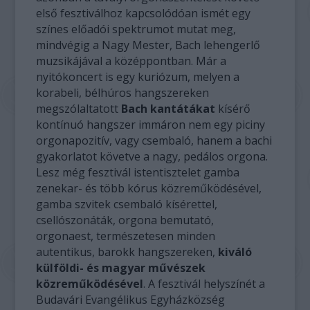
első fesztiválhoz kapcsolódóan ismét egy
színes előadói spektrumot mutat meg,
mindvégig a Nagy Mester, Bach lehengerlő
muzsikájával a középpontban. Már a
nyitókoncert is egy kuriózum, melyen a
korabeli, bélhúros hangszereken
megszólaltatott
Bach kantátákat
kísérő
kontínuó hangszer immáron nem egy piciny
orgonapozitív, vagy csembaló, hanem a bachi
gyakorlatot követve a nagy, pedálos orgona.
Lesz még fesztivál istentisztelet gamba
zenekar- és több kórus közreműködésével,
gamba szvitek csembaló kísérettel,
csellószonáták, orgona bemutató,
orgonaest, természetesen minden
autentikus, barokk hangszereken,
kiváló
külföldi- és magyar művészek
közreműködésével
. A fesztivál helyszínét a
Budavári Evangélikus Egyházközség