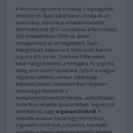
A fesztivál egyszerre tiszteleg a legnagyobb
zeneszerző, Bach varázslatos zenéje és az
autentikus, historikus előadásmód előtt.
Mérföldkő volt 2017 júniusában a Reformáció
500. emlékévében 100%-os állami
támogatásból az itt megépített, Bach
feljegyzéseit alapul vevő historizáló barokk
orgona 415 Hz-en, Gottfried Silbermann
kései hangszereinek a mintájára. Az orgona
eddig nem ismert távlatokat nyitott a magyar
régizenei életben, amikor méltóképp
képviseli Johann Sebastian Bach végtelen
színességű életművét a
kompromisszumoktól mentes, autentikusan
historikus előadási gyakorlatban, legyen szó
kantátákról, vagy
orgonaművekről
. A
második sorozat ősszel egy nemzetközi
orgonafesztivál volt, a mostani, harmadik
azonban a tavalyi orgonaszentelést követő