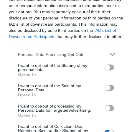
RESONATORES PANNONIAE – barokk fúvós
us or personal information disclosed to third parties prior to
együttes
your opt-out. You may separately opt-out of the further
disclosure of your personal information by third parties on the
MANDÁK KÓRUS, BUDAVÁRI SCHÜTZ
IAB’s list of downstream participants. This information may
KÓRUS
also be disclosed by us to third parties on the
IAB’s List of
Downstream Participants
that may further disclose it to other
third parties.
BÁN ISTVÁN – orgona
Please note that this website/app uses one or more Google
Personal Data Processing Opt Outs
services and may gather and store information including but
not limited to your visit or usage behaviour. You may click to
I want to opt-out of the Sharing of my
personal data.
grant or deny consent to Google and its third-party tags to
GAMBA SZONÁTÁK
– június 26. 19 óra
Opted In
use your data for below specified purposes in below Google
consent section.
I want to opt-out of the Sale of my
SZÁSZVÁROSI SÁNDOR – viola da gamba
Personal Data.
Opted In
PÉTERY DÓRA – csembaló
I want to opt-out of processing my
Personal Data for Targeted Advertising.
Sonate in G BWV 1027
Opted In
I want to opt-out of Collection, Use,
Sonate in D BWV 1028
Retention, Sale, and/or Sharing of my