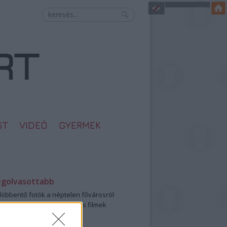
ST
VIDEÓ
GYERMEK
egolvasottabb
öbbentő fotók a néptelen fővárosról
0: ezek a legjobb szerelmes filmek
legütősebb drogos film
öttek a meztelen hősnők