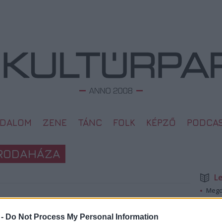
ODALOM
ZENE
TÁNC
FOLK
KÉPZŐ
PODCA
IRODAHÁZA
L
Megd
Top 1
2018. 12. 23.
A 10 
 -
Do Not Process My Personal Information
Megj