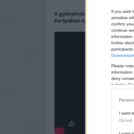
If you wish 
A gyönyörűen felújított Schanzer
sensitive in
Európában egyedülálló megoldás
confirm you
continue se
information 
further disc
participants
Downstream 
Please note
information 
deny consent
in below Go
Persona
I want t
Opted 
I want t