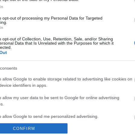
In
to opt-out of processing my Personal Data for Targeted
ing.
In
ső
Mozgópart
Rekonstrukció
o opt-out of Collection, Use, Retention, Sale, and/or Sharing
ersonal Data that Is Unrelated with the Purposes for which it
lected.
Out
consents
o allow Google to enable storage related to advertising like cookies on
MÚZEUMUTCA
KÜLÖNLEGES
MAGYAR KUTATÓ
evice identifiers in apps.
TAVASZKÖSZÖNTŐ
VASALÓSZOBÁT
FEDEZTE FEL AZ
TALÁLTAK A
ÚSZÓK
o allow my user data to be sent to Google for online advertising
VESZPRÉMI
BARLANGJÁT
s.
VÁRNEGYED
EGYIK
ÉPÜLETÉBEN
to allow Google to send me personalized advertising.
CONFIRM
o allow Google to enable storage related to analytics like cookies on