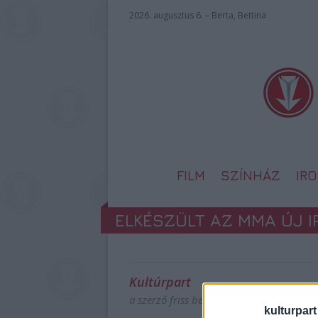
2026. augusztus 6. – Berta, Bettina
FILM
SZÍNHÁZ
IR
ELKÉSZÜLT AZ MMA ÚJ 
Kultúrpart
a szerző friss bejegyzései
kulturpart