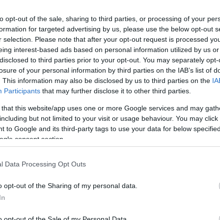
Mezt
A fo
to opt-out of the sale, sharing to third parties, or processing of your per
-villa egy építészeti csoda, szokatlan, és
A leg
formation for targeted advertising by us, please use the below opt-out s
okat alkalmaztak a rekonstrukció során.
Mezt
r selection. Please note that after your opt-out request is processed y
Kész
eing interest-based ads based on personal information utilized by us or
Nézd
disclosed to third parties prior to your opt-out. You may separately opt-
készü
losure of your personal information by third parties on the IAB’s list of
. This information may also be disclosed by us to third parties on the
IA
Hírle
Participants
that may further disclose it to other third parties.
 that this website/app uses one or more Google services and may gath
including but not limited to your visit or usage behaviour. You may click 
 to Google and its third-party tags to use your data for below specifi
ogle consent section.
l Data Processing Opt Outs
o opt-out of the Sharing of my personal data.
In
o opt-out of the Sale of my Personal Data.