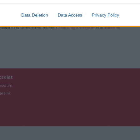
evice identifiers in apps.
d/14613834
o allow Google to enable storage related to functionality of the website
Data Deletion
Data Access
Privacy Policy
ználói tartalomnak minősülnek, értük a
szolgáltatás technikai
üzemeltetője semmilyen
forduljon a blog szerkesztőjéhez. Részletek a
Felhasználási feltételekben
és az
adatvédelmi
o allow Google to enable storage related to personalization.
o allow Google to enable storage related to security, including
cation functionality and fraud prevention, and other user protection.
csolat
esszum
ereink