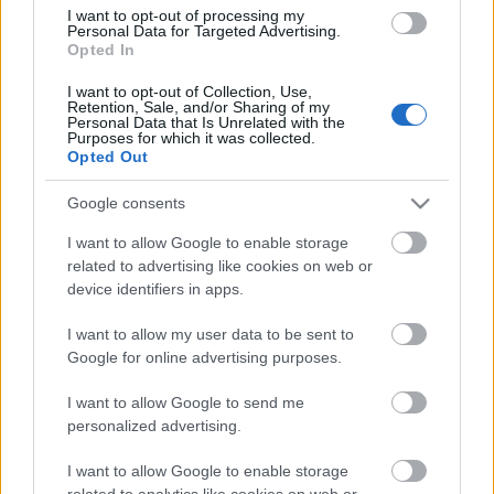
I want to opt-out of processing my
Personal Data for Targeted Advertising.
A MŰVÉSZET MINDENKIÉ!
Opted In
I want to opt-out of Collection, Use,
Retention, Sale, and/or Sharing of my
Personal Data that Is Unrelated with the
Purposes for which it was collected.
Opted Out
Google consents
AZ EMBERSÉG ÜNNEPE
I want to allow Google to enable storage
related to advertising like cookies on web or
device identifiers in apps.
A bejegyzés trackback címe:
I want to allow my user data to be sent to
https://kulturpart.hu/api/trackback/id/14630426
Google for online advertising purposes.
Kommentek:
I want to allow Google to send me
A hozzászólások a
vonatkozó jogszabályok
értelmében felhasználói tartalomnak
personalized advertising.
minősülnek, értük a
szolgáltatás technikai
üzemeltetője semmilyen felelősséget
nem vállal, azokat nem ellenőrzi. Kifogás esetén forduljon a blog szerkesztőjéhez.
I want to allow Google to enable storage
Részletek a
Felhasználási feltételekben
és az
adatvédelmi tájékoztatóban
.
related to analytics like cookies on web or