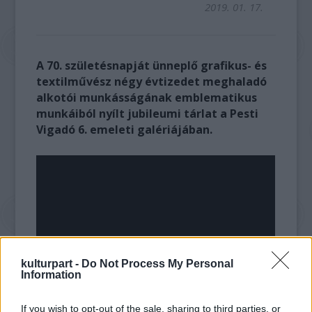
2019. 01. 17.
A 70. születésnapját ünneplő grafikus- és
textilművész négy évtizedet meghaladó
alkotói munkásságának emblematikus
munkáiból nyílt jubileumi tárlat a Pesti
Vigadó 6. emeleti galériájában.
kulturpart -
Do Not Process My Personal
Information
If you wish to opt-out of the sale, sharing to third parties, or