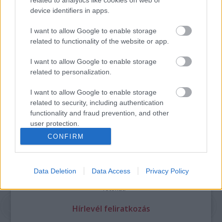
device identifiers in apps.
I want to allow Google to enable storage
related to functionality of the website or app.
I want to allow Google to enable storage
related to personalization.
Legolvasottabb
Megdöbbentő fotók a néptelen fővárosról
I want to allow Google to enable storage
Top 10: ezek a legjobb szerelmes filmek
related to security, including authentication
A 10 legütősebb drogos film
functionality and fraud prevention, and other
Megjöttek a meztelen hősnők
user protection.
Meztelenség és anatómia
CONFIRM
A forradalom egy holland fotós szemével
A legizgalmasabb fotók 2015-ből
Meztelen fővárosiak
Készülőben a nagy meztelen album
Data Deletion
Data Access
Privacy Policy
Nézd meg a 48-as szabadságharc hőseiről készült
fotókat!
Hírlevél feliratkozás