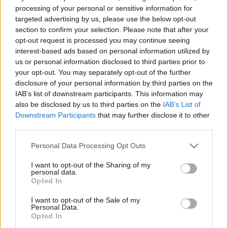
processing of your personal or sensitive information for
targeted advertising by us, please use the below opt-out
section to confirm your selection. Please note that after your
opt-out request is processed you may continue seeing
interest-based ads based on personal information utilized by
MMA
Kiállítás
Képzőművészet
Textil
Vigadó
Pesti Vigadó
us or personal information disclosed to third parties prior to
Kincskereső
Képző
Mozgópart
Kókay Krisztina
your opt-out. You may separately opt-out of the further
disclosure of your personal information by third parties on the
IAB’s list of downstream participants. This information may
also be disclosed by us to third parties on the
IAB’s List of
Downstream Participants
that may further disclose it to other
third parties.
Please note that this website/app uses one or more Google
Personal Data Processing Opt Outs
services and may gather and store information including but
LÉTEZIK GYÓGYÍTÓ MÚZEUM?!
not limited to your visit or usage behaviour. You may click to
I want to opt-out of the Sharing of my
personal data.
grant or deny consent to Google and its third-party tags to
Opted In
use your data for below specified purposes in below Google
consent section.
I want to opt-out of the Sale of my
Personal Data.
Opted In