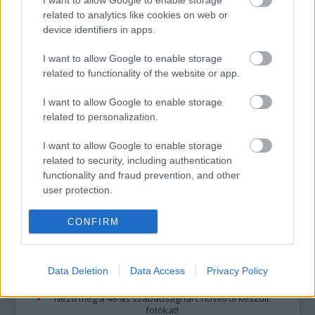
related to analytics like cookies on web or
nem vállal, azokat nem ellenőrzi. Kifogás esetén forduljon a blog szerkesztőjéhez.
device identifiers in apps.
Részletek a
Felhasználási feltételekben
és az
adatvédelmi tájékoztatóban
.
I want to allow Google to enable storage
related to functionality of the website or app.
I want to allow Google to enable storage
related to personalization.
I want to allow Google to enable storage
Legolvasottabb
related to security, including authentication
Megdöbbentő fotók a néptelen fővárosról
functionality and fraud prevention, and other
Top 10: ezek a legjobb szerelmes filmek
user protection.
A 10 legütősebb drogos film
Megjöttek a meztelen hősnők
CONFIRM
Meztelenség és anatómia
A forradalom egy holland fotós szemével
A legizgalmasabb fotók 2015-ből
Meztelen fővárosiak
Data Deletion
Data Access
Privacy Policy
Készülőben a nagy meztelen album
Nézd meg a 48-as szabadságharc hőseiről készült
fotókat!