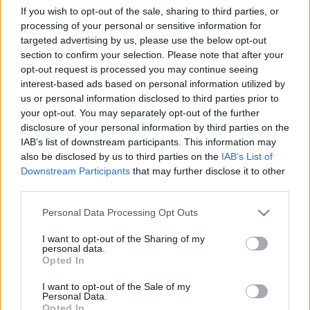
If you wish to opt-out of the sale, sharing to third parties, or
processing of your personal or sensitive information for
targeted advertising by us, please use the below opt-out
section to confirm your selection. Please note that after your
opt-out request is processed you may continue seeing
interest-based ads based on personal information utilized by
Színház
MMA
Oberfrank Pál
Debreceni Csokonai Színház
us or personal information disclosed to third parties prior to
Kubik Anna
Pesti Vigadó
Kincskereső
Mozgópart
your opt-out. You may separately opt-out of the further
disclosure of your personal information by third parties on the
IAB’s list of downstream participants. This information may
also be disclosed by us to third parties on the
IAB’s List of
Downstream Participants
that may further disclose it to other
third parties.
Please note that this website/app uses one or more Google
Personal Data Processing Opt Outs
services and may gather and store information including but
AZ EMBERSÉG ÜNNEPE
not limited to your visit or usage behaviour. You may click to
I want to opt-out of the Sharing of my
personal data.
grant or deny consent to Google and its third-party tags to
Opted In
use your data for below specified purposes in below Google
consent section.
I want to opt-out of the Sale of my
Personal Data.
Opted In