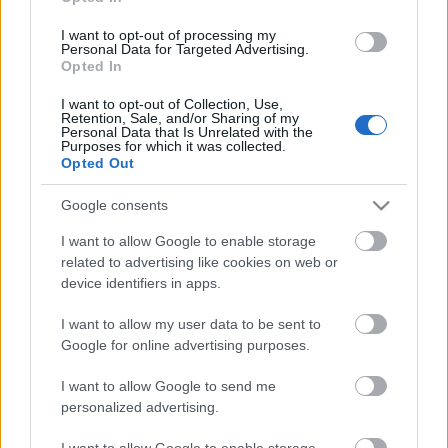
I want to opt-out of processing my
Personal Data for Targeted Advertising.
VECSEI H. MIKLÓS A ZSÁMBÉKI NYÁRI
Opted In
SZÍNHÁZRÓL
I want to opt-out of Collection, Use,
Retention, Sale, and/or Sharing of my
Personal Data that Is Unrelated with the
Purposes for which it was collected.
Opted Out
Google consents
I want to allow Google to enable storage
MUCSI ZOLTÁN VISSZATÉR – EGY ÉLETEM
related to advertising like cookies on web or
STAND UP EST
device identifiers in apps.
I want to allow my user data to be sent to
Google for online advertising purposes.
A bejegyzés trackback címe:
https://kulturpart.hu/api/trackback/id/14661425
I want to allow Google to send me
Kommentek:
personalized advertising.
A hozzászólások a
vonatkozó jogszabályok
értelmében felhasználói tartalomnak
I want to allow Google to enable storage
minősülnek, értük a
szolgáltatás technikai
üzemeltetője semmilyen felelősséget