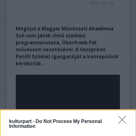
2019. 03. 01.
Megújul a Magyar Művészeti Akadémia
Szó-szín-játék című színházi
programsorozata, Oberfrank Pál
művészeti vezetésével. A Veszprémi
Petőfi Színház igazgatóját a koncepcióról
kérdeztük .
kulturpart -
Do Not Process My Personal
Information