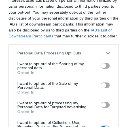
interest-based ads based on personal information utilized by
us or personal information disclosed to third parties prior to
A projekttervek a fiatalok kreativitását és
your opt-out. You may separately opt-out of the further
ötletgazdagságát mutatják: a társadalmi
disclosure of your personal information by third parties on the
közöny elleni BKV metró kocsikon játszható
IAB’s list of downstream participants. This information may
digitális flipperes játék; egy
Mindennapi
also be disclosed by us to third parties on the
IAB’s List of
kenyerünk
munkacímű videósorozat és
Downstream Participants
that may further disclose it to other
receptkártya, ami az arab-zsidó-cigány-
third parties.
magyar hagyományos kenyér szimbólumán
Please note that this website/app uses one or more Google
keresztül a különböző külső mögötti szinte
Personal Data Processing Opt Outs
services and may gather and store information including but
ugyanolyan tartalomra mutat rá; a
not limited to your visit or usage behaviour. You may click to
I want to opt-out of the Sharing of my
szemetelés problematikájára és
personal data.
grant or deny consent to Google and its third-party tags to
környezetünk megóvására megoldást
Opted In
use your data for below specified purposes in below Google
kereső, kerületi kukákon elhelyezett
consent section.
I want to opt-out of the Sale of my
humoros feliratok kampánya, a suttyó
Personal Data.
komment „kultúra” helyett egy értelmes
Opted In
társadalmi párbeszéd lehetőségét felvető
I want to opt-out of processing my
projekt, ami a köztereken kihelyezett
Personal Data for Targeted Advertising.
panaszkönyvekben a járókelők által rögzített
Opted In
panaszokat inspirációként felhasználó
I want to opt-out of Collection, Use,
online művészeti alkotásokon keresztül indít
Retention, Sale, and/or Sharing of my