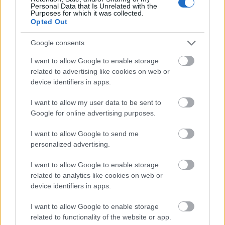
Personal Data that Is Unrelated with the
közösségi diskurzust, valamint a
Purposes for which it was collected.
menekültekkel szemben tanúsított gyűlölet
Opted Out
kampány elleni, villamosmegállókban
kihelyezett, menekültek általi audio-
Google consents
narációval ellátott óriásplakát-kampány terv.
I want to allow Google to enable storage
related to advertising like cookies on web or
A projekt megvalósításában a projektgazda
device identifiers in apps.
Láthatáron Csoport együttműködő partnerei
voltak a MOME Médiaintézet, a Romaversitas
I want to allow my user data to be sent to
és a kispesti Jezsuita Roma Szakkollégium.
Google for online advertising purposes.
Köszönet a támogatásért a Nyílt
I want to allow Google to send me
Társadalmak Alapítványnak.
personalized advertising.
I want to allow Google to enable storage
related to analytics like cookies on web or
device identifiers in apps.
Színház
Társadalom
Hősök tere
MOME
Láthatáron
Csoport
I want to allow Google to enable storage
related to functionality of the website or app.