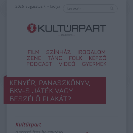
2026. augusztus 7. – Ibolya
FILM
SZÍNHÁZ
IRODALOM
ZENE
TÁNC
FOLK
KÉPZŐ
PODCAST
VIDEÓ
GYERMEK
KENYÉR, PANASZKÖNYV,
BKV-S JÁTÉK VAGY
BESZÉLŐ PLAKÁT?
Kultúrpart
a szerző friss bejegyzései