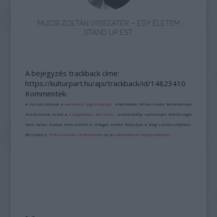
MUCSI ZOLTÁN VISSZATÉR – EGY ÉLETEM
STAND UP EST
A bejegyzés trackback címe:
https://kulturpart.hu/api/trackback/id/14823410
Kommentek:
A hozzászólások a
vonatkozó jogszabályok
értelmében felhasználói tartalomnak
minősülnek, értük a
szolgáltatás technikai
üzemeltetője semmilyen felelősséget
nem vállal, azokat nem ellenőrzi. Kifogás esetén forduljon a blog szerkesztőjéhez.
Részletek a
Felhasználási feltételekben
és az
adatvédelmi tájékoztatóban
.