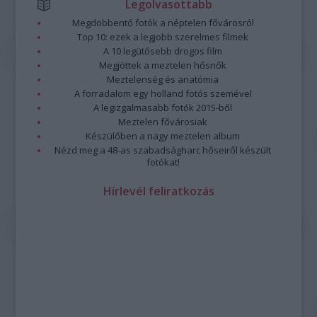
Legolvasottabb
Megdöbbentő fotók a néptelen fővárosról
Top 10: ezek a legjobb szerelmes filmek
A 10 legütősebb drogos film
Megjöttek a meztelen hősnők
Meztelenség és anatómia
A forradalom egy holland fotós szemével
A legizgalmasabb fotók 2015-ből
Meztelen fővárosiak
Készülőben a nagy meztelen album
Nézd meg a 48-as szabadságharc hőseiről készült
fotókat!
Hírlevél feliratkozás