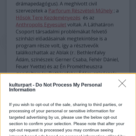
drámapedagógus). A meghívott civil
szervezetek a
Parforum Részvételi Műhely
; a
Hősök Tere Kezdeményezés
és az
Anthropolis Egyesület
voltak. A Láthatáron
Csoport társadalmi problémákat felvető
színházi előadásainak megtekintése is a
program része volt, így a résztvevők
találkozhattak az Ablak (r.: Bethlenfalvy
Ádám, színészek: Gerner Csaba, Fehér Dániel,
Feuer Yvette) és az Én Prométheuszra
gondoltam (r.: Bethlenfalvy Ádám, színészek:
Horváth Kristóf és Feuer Yvette) című
kulturpart -
Do Not Process My Personal
produkciókkal.
Information
Az öt napos projekt végére a
If you wish to opt-out of the sale, sharing to third parties, or
kiscsoportokban dolgozó fiatalok öt
processing of your personal or sensitive information for
projekttervet dolgoztak ki valamely általuk
targeted advertising by us, please use the below opt-out
diagnosztizált, őket érdeklő társadalmi
section to confirm your selection. Please note that after your
probléma kezelésére.
opt-out request is processed you may continue seeing