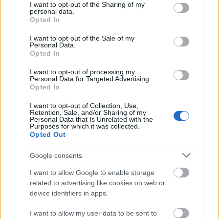
not limited to your visit or usage behaviour. You may click to
I want to opt-out of the Sharing of my
Gergő: Ahogy a kezdeti sikerek is részben
personal data.
grant or deny consent to Google and its third-party tags to
Opted In
ennek a "tiszteletlen" hozzáállásnak voltak
use your data for below specified purposes in below Google
köszönhetőek, a mai, népzenét értő és
consent section.
I want to opt-out of the Sale of my
kedvelő fiatalabb generáció is örömmel
Personal Data.
Opted In
lazulgat a zenéinkre éppúgy, mint azok,
akiknek semmi közük a népzenéhez.
I want to opt-out of processing my
Personal Data for Targeted Advertising.
Opted In
Ádám: Továbbra is remekül megfér nálunk
egy pergető a Sex Pistols-sal, meg Erdély
I want to opt-out of Collection, Use,
AC/DC-jével, a Csávásiakkal. Remélem nem
Retention, Sale, and/or Sharing of my
Personal Data that Is Unrelated with the
sokára láthatjuk ebből a számból készült
Purposes for which it was collected.
klipünket is.
Opted Out
Google consents
A húsz év alatt rengeteget utaztatok,
nyarakat töltöttetek Európa autópályáin
I want to allow Google to enable storage
a turnébuszban, kis és nagyvárosok
related to advertising like cookies on web or
koncerttermeiben, fesztiválokon. Van
device identifiers in apps.
olyan benzinkút, ahol nem fociztatok?
I want to allow my user data to be sent to