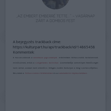
„AZ EMBERT EMBERRÉ TETTE…” – VASÁRNAP
ZÁRT A DOMBOS FEST
A bejegyzés trackback címe:
https://kulturpart.hu/api/trackback/id/14865458
Kommentek:
A hozzászólások a
vonatkozó jogszabályok
értelmében felhasználói tartalomnak
minősülnek, értük a
szolgáltatás technikai
üzemeltetője semmilyen felelősséget
nem vállal, azokat nem ellenőrzi. Kifogás esetén forduljon a blog szerkesztőjéhez.
Részletek a
Felhasználási feltételekben
és az
adatvédelmi tájékoztatóban
.