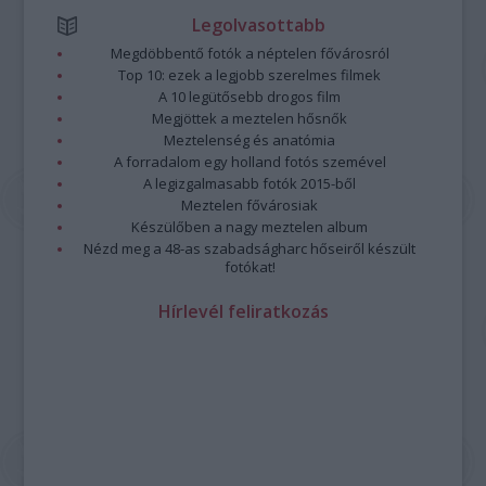
Legolvasottabb
Megdöbbentő fotók a néptelen fővárosról
Top 10: ezek a legjobb szerelmes filmek
A 10 legütősebb drogos film
Megjöttek a meztelen hősnők
Meztelenség és anatómia
A forradalom egy holland fotós szemével
A legizgalmasabb fotók 2015-ből
Meztelen fővárosiak
Készülőben a nagy meztelen album
Nézd meg a 48-as szabadságharc hőseiről készült
fotókat!
Hírlevél feliratkozás