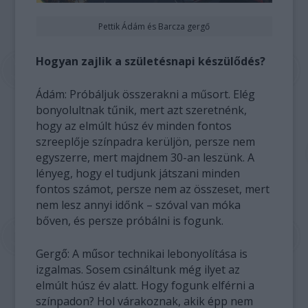
Pettik Ádám és Barcza gergő
Hogyan zajlik a születésnapi készülődés?
Ádám: Próbáljuk összerakni a műsort. Elég
bonyolultnak tűnik, mert azt szeretnénk,
hogy az elmúlt húsz év minden fontos
szreeplője színpadra kerüljön, persze nem
egyszerre, mert majdnem 30-an leszünk. A
lényeg, hogy el tudjunk játszani minden
fontos számot, persze nem az összeset, mert
nem lesz annyi időnk – szóval van móka
bőven, és persze próbálni is fogunk.
Gergő: A műsor technikai lebonyolítása is
izgalmas. Sosem csináltunk még ilyet az
elmúlt húsz év alatt. Hogy fogunk elférni a
színpadon? Hol várakoznak, akik épp nem