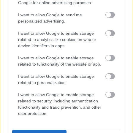
Google for online advertising purposes.
Ádám: Bármerre indulunk Budapestről, sok
száz kilométert kell megtenni ahhoz hogy
I want to allow Google to send me
olyan benzinkútnál álljunk meg, ahol meg
personalized advertising.
nem fociztunk, de ha nyugat fele megyünk
akkor meg több mint ezret.
I want to allow Google to enable storage
related to analytics like cookies on web or
device identifiers in apps.
Gergő: Kiváncsi vagyok, hogy az a rengeteg
labda, ami itt-ott fennamaradt a kutak
I want to allow Google to enable storage
tetején, még mindig ott van-e?
related to functionality of the website or app.
Kétszer is voltatok Kanadában,
I want to allow Google to enable storage
eljutottatok Ausztráliába is, van még
related to personalization.
ilyen távoli célpont, ahova adná magát,
hogy eljussatok?
I want to allow Google to enable storage
related to security, including authentication
functionality and fraud prevention, and other
Gergő: A kezdetektől fogva arról álmodtam,
user protection.
hogy egyszer eljut a zenekar Izraelbe, ez
most, a huszadik évre valósult meg. Azt
hiszem ezek után a következő kihívás az