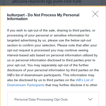
játszana népzenét egy punk-rock-funk
zenekar. Kísérlet, amiből elég nagy bulik is
kerekedtek. Az említett helyeken nagyrészt a
kulturpart -
Do Not Process My Personal
budapesti értelmiség szórakozott, és egy
Information
jelentős részük kifejezetten kedvelte már a
népzenét, népdalokat, még ha nem is pont
If you wish to opt-out of the sale, sharing to third parties, or
olyan bulit várt.
processing of your personal or sensitive information for
targeted advertising by us, please use the below opt-out
Gergő: Jókor voltunk jó helyen, és jó izléssel
section to confirm your selection. Please note that after your
választottuk, épitettük fel a műsorunkat.
opt-out request is processed you may continue seeing
interest-based ads based on personal information utilized by
us or personal information disclosed to third parties prior to
A kilencvenes évek végén új erőre kapott
your opt-out. You may separately opt-out of the further
néptánc, a táncház-mozgalom igyekezett
disclosure of your personal information by third parties on the
visszanyúlni a forrásaihoz, újat, tisztát
IAB’s list of downstream participants. This information may
meríteni. Ti pont ebben az időben
also be disclosed by us to third parties on the
IAB’s List of
feszegettétek ezeket a határokat.
Downstream Participants
that may further disclose it to other
Nálatok látszólag minden mindennel
third parties.
összefügött, megfért. Manapság mi a
Please note that this website/app uses one or more Google
Personal Data Processing Opt Outs
helyzet?
services and may gather and store information including but