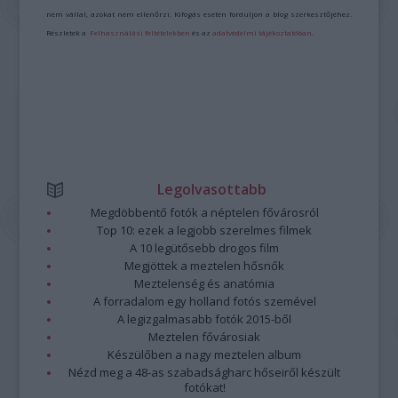
nem vállal, azokat nem ellenőrzi. Kifogás esetén forduljon a blog szerkesztőjéhez.
Részletek a
Felhasználási feltételekben
és az
adatvédelmi tájékoztatóban
.
Legolvasottabb
Megdöbbentő fotók a néptelen fővárosról
Top 10: ezek a legjobb szerelmes filmek
A 10 legütősebb drogos film
Megjöttek a meztelen hősnők
Meztelenség és anatómia
A forradalom egy holland fotós szemével
A legizgalmasabb fotók 2015-ből
Meztelen fővárosiak
Készülőben a nagy meztelen album
Nézd meg a 48-as szabadságharc hőseiről készült
fotókat!