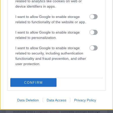
related to analytics like cookies on web or
device identifiers in apps.
I want to allow Google to enable storage
AZ EMBERSÉG ÜNNEPE
related to functionality of the website or app.
I want to allow Google to enable storage
related to personalization.
I want to allow Google to enable storage
related to security, including authentication
functionality and fraud prevention, and other
26. ALKALOMMAL VÁR MINDENKIT A DOMBOS
user protection.
FEST
CONFIRM
A bejegyzés trackback címe:
https://kulturpart.hu/api/trackback/id/14978790
Data Deletion
Data Access
Privacy Policy
Kommentek:
A hozzászólások a
vonatkozó jogszabályok
értelmében felhasználói tartalomnak
minősülnek, értük a
szolgáltatás technikai
üzemeltetője semmilyen felelősséget