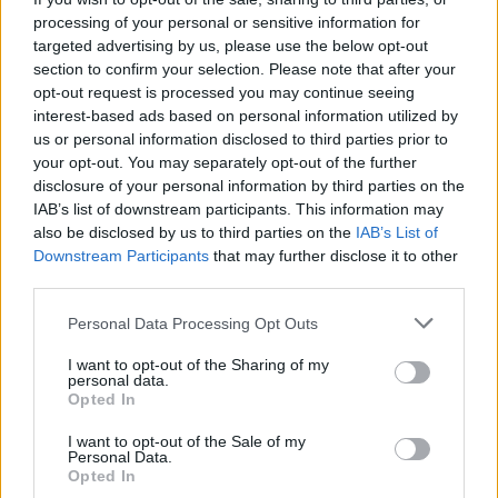
egy melegétkezést és önkéntes pólót
processing of your personal or sensitive information for
biztosítanak a szervezők, valamint egy remek
targeted advertising by us, please use the below opt-out
közösség tagjaként vehetnek részt a
section to confirm your selection. Please note that after your
fesztiválon. Idén közel 100 feladatkör
opt-out request is processed you may continue seeing
interest-based ads based on personal information utilized by
betöltésére várják a jelentkezőket. Az
us or personal information disclosed to third parties prior to
önkéntességhez a fesztivalonkentes.hu
your opt-out. You may separately opt-out of the further
oldalon történő regisztráció után egy
disclosure of your personal information by third parties on the
meghallgatáson és egy orvosi
IAB’s list of downstream participants. This information may
munkaalkalmassági vizsgálaton kell részt
also be disclosed by us to third parties on the
IAB’s List of
venni. Bővebb infók
itt
!
Downstream Participants
that may further disclose it to other
third parties.
Please note that this website/app uses one or more Google
Personal Data Processing Opt Outs
services and may gather and store information including but
not limited to your visit or usage behaviour. You may click to
I want to opt-out of the Sharing of my
personal data.
grant or deny consent to Google and its third-party tags to
Opted In
use your data for below specified purposes in below Google
consent section.
I want to opt-out of the Sale of my
Personal Data.
Opted In