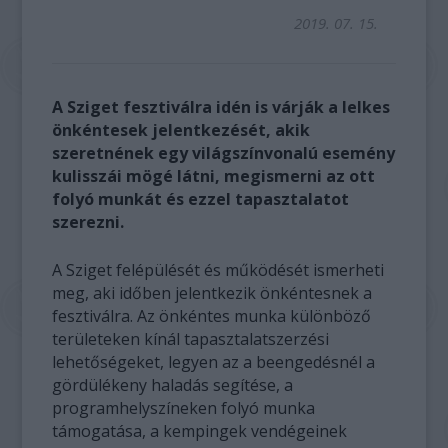
2019. 07. 15.
A Sziget fesztiválra idén is várják a lelkes
önkéntesek jelentkezését, akik
szeretnének egy világszínvonalú esemény
kulisszái mögé látni, megismerni az ott
folyó munkát és ezzel tapasztalatot
szerezni.
A Sziget felépülését és működését ismerheti
meg, aki időben jelentkezik önkéntesnek a
fesztiválra. Az önkéntes munka különböző
területeken kínál tapasztalatszerzési
lehetőségeket, legyen az a beengedésnél a
gördülékeny haladás segítése, a
programhelyszíneken folyó munka
támogatása, a kempingek vendégeinek