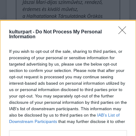
Jászai Mari-díjas színművész, rendező,
érdemes és kiváló művész,
a Halhatatlanok Társulatának Örökös
Tagja
kulturpart -
Do Not Process My Personal
Information
Rátóti Zoltán
Jászai Mari-díjas színművész, rendező,
érdemes és kiváló művész
If you wish to opt-out of the sale, sharing to third parties, or
processing of your personal or sensitive information for
targeted advertising by us, please use the below opt-out
Szombathy Gyula
section to confirm your selection. Please note that after your
Jászai Mari-díjas színművész, érdemes és
opt-out request is processed you may continue seeing
kiváló művész
interest-based ads based on personal information utilized by
us or personal information disclosed to third parties prior to
Kállay Bori
your opt-out. You may separately opt-out of the further
színművész, érdemes művész
disclosure of your personal information by third parties on the
IAB’s list of downstream participants. This information may
also be disclosed by us to third parties on the
IAB’s List of
Funtek Frigyes
Downstream Participants
that may further disclose it to other
Rajz János-díjas színművész, rendező,
third parties.
egyetemi tanár