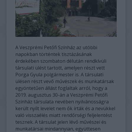
A Veszprémi Petőfi Színház az utóbbi
napokban történtek tisztázásának
érdekében szombaton délután rendkívüli
társulati ülést tartott, amelyen részt vett
Porga Gyula polgármester is. A társulati
ülésen részt vevő művészek és munkatársak
egyöntetűen állást foglaltak arról, hogy a
2019. augusztus 30-án a Veszprémi Petőfi
Színház társulata nevében nyilvánosságra
került nyílt levelet nem ők írták és a nevükkel
való visszaélés miatt rendőrségi feljelentést
tesznek. A társulat jelen lévő művészei és
munkatársai mindannyian, együttesen