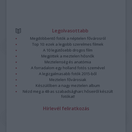
Legolvasottabb
Megdöbbentő fotók a néptelen fővárosról
Top 10: ezek a legjobb szerelmes filmek
A 10 legütősebb drogos film
Megjöttek a meztelen hősnők
Meztelenség és anatómia
A forradalom egy holland fotós szemével
A legizgalmasabb fotók 2015-ből
Meztelen fővárosiak
Készülőben a nagy meztelen album
Nézd meg a 48-as szabadságharc hőseiről készült
fotókat!
Hírlevél feliratkozás