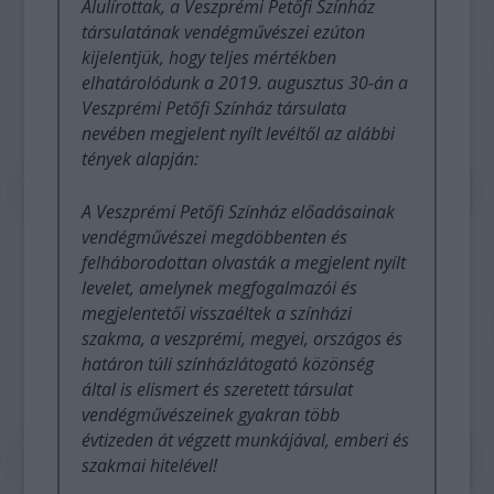
Alulírottak, a Veszprémi Petőfi Színház
társulatának vendégművészei ezúton
kijelentjük, hogy teljes mértékben
elhatárolódunk a 2019. augusztus 30-án a
Veszprémi Petőfi Színház társulata
nevében megjelent nyílt levéltől az alábbi
tények alapján:
A Veszprémi Petőfi Színház előadásainak
vendégművészei megdöbbenten és
felháborodottan olvasták a megjelent nyílt
levelet, amelynek megfogalmazói és
megjelentetői visszaéltek a színházi
szakma, a veszprémi, megyei, országos és
határon túli színházlátogató közönség
által is elismert és szeretett társulat
vendégművészeinek gyakran több
évtizeden át végzett munkájával, emberi és
szakmai hitelével!