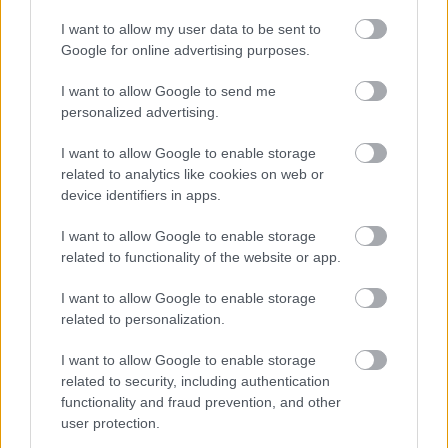
án kelt, a Veszprémi Petőfi Színház
társulatának nevében írt nyílt levél
I want to allow my user data to be sent to
nyilvánosságra hozatalával nem értünk
Google for online advertising purposes.
egyet. A levelet nem a Veszprémi Petőfi
I want to allow Google to send me
Színház társulata írta. A benne szereplő
personalized advertising.
tartalomról nem kívánunk nyilatkozni
I want to allow Google to enable storage
Aláírók:
related to analytics like cookies on web or
device identifiers in apps.
Bodor János
I want to allow Google to enable storage
related to functionality of the website or app.
Cziráki Miklós
I want to allow Google to enable storage
Pelles Andrea
related to personalization.
Gaál Attila Csaba
I want to allow Google to enable storage
related to security, including authentication
functionality and fraud prevention, and other
Ozsváth Ildikó
user protection.