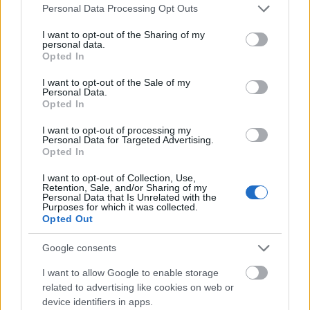
Please note that this website/app uses one or more Google
Personal Data Processing Opt Outs
Bozsó József
services and may gather and store information including but
Turay Ida Vándordíjas, Gundel Művészeti
not limited to your visit or usage behaviour. You may click to
I want to opt-out of the Sharing of my
personal data.
grant or deny consent to Google and its third-party tags to
Díjas, Arany Maszk Díjas színművész,
Opted In
use your data for below specified purposes in below Google
rendező, koreográfus
consent section.
I want to opt-out of the Sale of my
Personal Data.
Libor Katalin
díszlet- és jelmeztervező
Opted In
I want to opt-out of processing my
Personal Data for Targeted Advertising.
Opted In
I want to opt-out of Collection, Use,
TISZTÁZZUK, HOGY MI TÖRTÉNIK A
Retention, Sale, and/or Sharing of my
VESZPRÉMI PETŐFI SZÍNHÁZBAN!
Personal Data that Is Unrelated with the
Purposes for which it was collected.
Opted Out
Válaszlevél a Veszprémi Petőfi Színház
nevében íródott nyílt levélre
Google consents
I want to allow Google to enable storage
Alulírottak, a Veszprémi Petőfi Színház
related to advertising like cookies on web or
társulatának tagjai a 2019. augusztus 30-
device identifiers in apps.