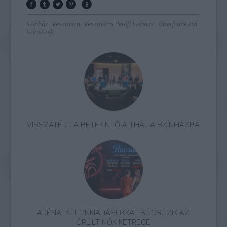
Színház
Veszprém
Veszprémi Petőfi Színház
Oberfrank Pál
Színészek
VISSZATÉRT A BETEKINTŐ A THÁLIA SZÍNHÁZBA
ARÉNA-KÜLÖNKIADÁSOKKAL BÚCSÚZIK AZ
ŐRÜLT NŐK KETRECE