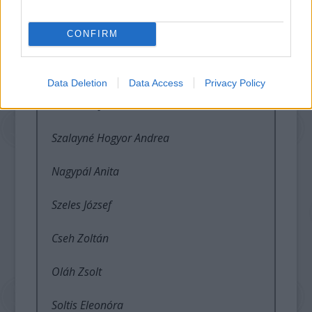
Lukács Dániel
CONFIRM
Dér Mária
Kondrik István
Data Deletion
Data Access
Privacy Policy
Keresztes János
Szalayné Hogyor Andrea
Nagypál Anita
Szeles József
Cseh Zoltán
Oláh Zsolt
Soltis Eleonóra