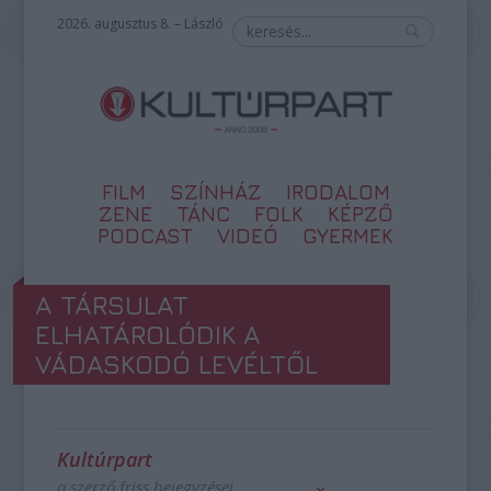
2026. augusztus 8. – László
FILM
SZÍNHÁZ
IRODALOM
ZENE
TÁNC
FOLK
KÉPZŐ
PODCAST
VIDEÓ
GYERMEK
A TÁRSULAT
ELHATÁROLÓDIK A
VÁDASKODÓ LEVÉLTŐL
Kultúrpart
a szerző friss bejegyzései