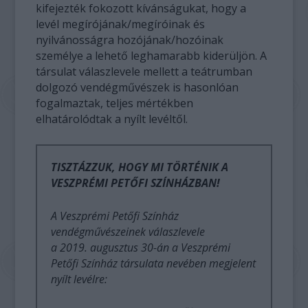
kifejezték fokozott kívánságukat, hogy a
levél megírójának/megíróinak és
nyilvánosságra hozójának/hozóinak
személye a lehető leghamarabb kiderüljön. A
társulat válaszlevele mellett a teátrumban
dolgozó vendégművészek is hasonlóan
fogalmaztak, teljes mértékben
elhatárolódtak a nyílt levéltől.
TISZTÁZZUK, HOGY MI TÖRTÉNIK A
VESZPRÉMI PETŐFI SZÍNHÁZBAN!
A Veszprémi Petőfi Színház
vendégművészeinek válaszlevele
a 2019. augusztus 30-án a Veszprémi
Petőfi Színház társulata nevében megjelent
nyílt levélre: