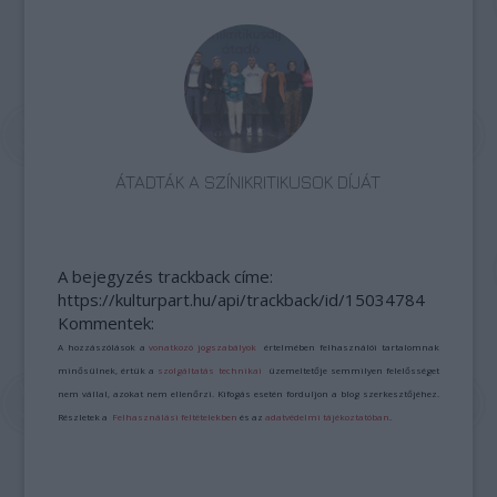
ÁTADTÁK A SZÍNIKRITIKUSOK DÍJÁT
A bejegyzés trackback címe:
https://kulturpart.hu/api/trackback/id/15034784
Kommentek:
A hozzászólások a
vonatkozó jogszabályok
értelmében felhasználói tartalomnak
minősülnek, értük a
szolgáltatás technikai
üzemeltetője semmilyen felelősséget
nem vállal, azokat nem ellenőrzi. Kifogás esetén forduljon a blog szerkesztőjéhez.
Részletek a
Felhasználási feltételekben
és az
adatvédelmi tájékoztatóban
.