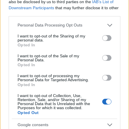
forradalmár, ‘56 november 2. Fotó: Joop van Bilsen/ Anefo
also be disclosed by us to third parties on the
IAB’s List of
Downstream Participants
that may further disclose it to other
third parties.
A fotók talán közelebb vihetnek minket
ahhoz, hogy megértsük, mi történt akkor, mi
Please note that this website/app uses one or more Google
Personal Data Processing Opt Outs
járhatott a névtelen hősök fejében, mit
services and may gather and store information including but
érezhettek az ártatlan áldozatok, és azok,
not limited to your visit or usage behaviour. You may click to
I want to opt-out of the Sharing of my
personal data.
grant or deny consent to Google and its third-party tags to
akiken egyszerűen csak végiggyalogolt egy
Opted In
use your data for below specified purposes in below Google
korszak és nem akartak többet annál, mint
consent section.
túlélni. De mivel kevés, ennyire jól
I want to opt-out of the Sale of my
Personal Data.
dokumentált fontos fordulópontja van a
Opted In
magyar történelemnek, érdemes – legalább
ilyenkor – végignézni a megtépázott
I want to opt-out of processing my
Personal Data for Targeted Advertising.
utcákról, arcokról készült fényképeket és
Opted In
bármilyen kényelmetlen is, egy kicsit a
helyükbe képzelni magunkat. Mert ez is
I want to opt-out of Collection, Use,
Retention, Sale, and/or Sharing of my
tapasztalat.
Personal Data that Is Unrelated with the
Purposes for which it was collected.
Opted Out
A
Holland Nemzeti Archívum
még számos
izgalmas képet rejteget, de a mi
Google consents