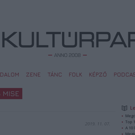
ODALOM
ZENE
TÁNC
FOLK
KÉPZŐ
PODCA
 MISE
L
Megd
Top 1
2019. 11. 07.
A 10 
Megj