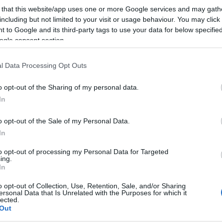
 that this website/app uses one or more Google services and may gath
including but not limited to your visit or usage behaviour. You may click 
 to Google and its third-party tags to use your data for below specifi
ogle consent section.
l Data Processing Opt Outs
o opt-out of the Sharing of my personal data.
In
t éppen
A varázsfuvolá
n dolgozott, amikor egy
o opt-out of the Sale of my Personal Data.
kzatos idegen jelent meg nála, hogy gyászmisét
In
úlyos beteg volt, így hihető az az utókorra
to opt-out of processing my Personal Data for Targeted
zése szerint saját gyászmiséjét írja. A halálos
ing.
n, hogy a
Requiem
et befejezze. Halála után
In
er Süssmayr fejezte be a félbemaradt töredéket. A
o opt-out of Collection, Use, Retention, Sale, and/or Sharing
erült, hogy egy mindig más tollával ékeskedő,
ersonal Data that Is Unrelated with the Purposes for which it
rata: gróf Walsegg volt.
lected.
Out
 aki hangszeres műveiben is színpadszerűen
ben is többnyire színpad nélküli drámaként