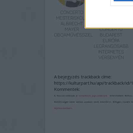
CONCERTO
KOMOLYZENÉVEL
MESTERISKOLA
ARATOTT
ALBRECHT
VILÁGSIKERT A
MAYER
CONCERTO
OBOAMŰVÉSSZEL
BUDAPEST
EURÓPA
LEGRANGOSABB
INTERNETES
VERSENYÉN
A bejegyzés trackback címe:
https://kulturpart.hu/api/trackback/i
Kommentek:
A hozzászólások a
vonatkozó jogszabályok
értelmében felhas
felelősséget nem vállal, azokat nem ellenőrzi. Kifogás esetén 
tájékoztatóban
.