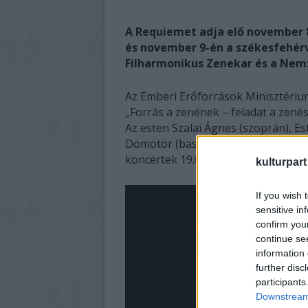
A Requiemet adja elő november
és november 9-én a székesfehé
Filharmonikus Zenekar és a Nem
Az Emberi Erőforrások Minisztériuma
„Forrás a zenének – feladat a zené
Az esten Szalai Ágnes (szoprán), Es
Dömötör (basszus) énekművészek m
koncertek 19.00 órakor kezdődnek, 
kulturpart
If you wish 
sensitive in
confirm you
continue se
information 
further disc
participants
Downstream 