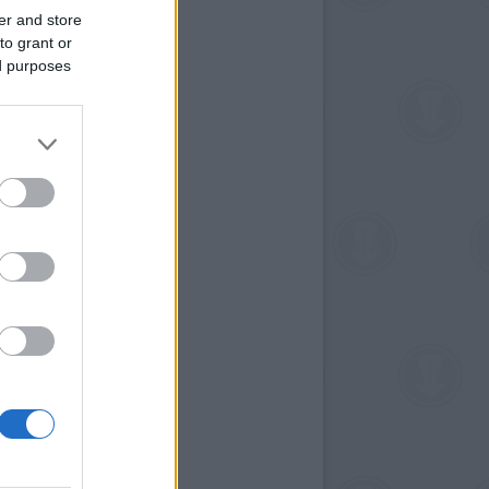
er and store
to grant or
ed purposes