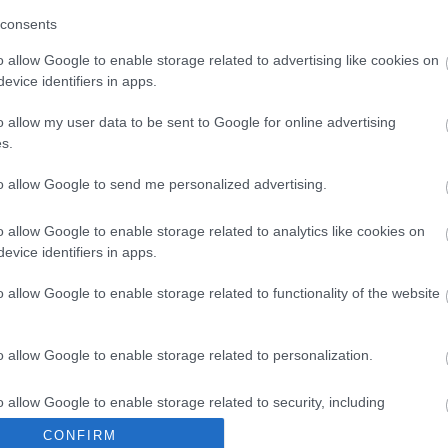
ár mindenkor szigorúan tartotta magát a liturgikus
consents
enedrámát komponált, semmint templomi muzsikát.
o allow Google to enable storage related to advertising like cookies on
k az izzó dráma az áhítattal, az utolsó ítélet
evice identifiers in apps.
világi boldogság festésével, másrészt – mint a
 belül is szembeállítja a tartalmi szférákat, illetve
o allow my user data to be sent to Google for online advertising
ellentétes, egymást kiegészítő részletekből és
s.
sabb fokú szintézisben a remekmű. Ezért szól a
ál kérdésére feleletet adó
Requiem
első elhangzása
to allow Google to send me personalized advertising.
tartozik a halhatatlan alkotások közé.
o allow Google to enable storage related to analytics like cookies on
evice identifiers in apps.
o allow Google to enable storage related to functionality of the website
ikusok
Nemzeti Énekkar
Komolyzene
o allow Google to enable storage related to personalization.
o allow Google to enable storage related to security, including
cation functionality and fraud prevention, and other user protection.
CONFIRM