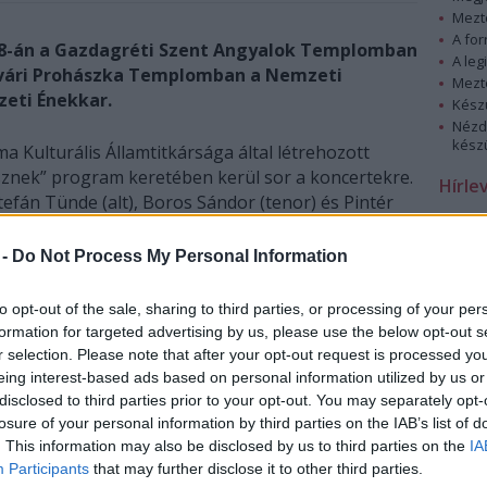
Mezt
A fo
 8-án a Gazdagréti Szent Angyalok Templomban
A leg
rvári Prohászka Templomban a Nemzeti
Mezt
zeti Énekkar.
Kész
Nézd
készü
 Kulturális Államtitkársága által létrehozott
sznek” program keretében kerül sor a koncertekre.
Hírle
tefán Tünde (alt), Boros Sándor (tenor) és Pintér
űködnek közre. Vezényel Hamar Zsolt. A
a belépés díjtalan.
 -
Do Not Process My Personal Information
to opt-out of the sale, sharing to third parties, or processing of your per
formation for targeted advertising by us, please use the below opt-out s
r selection. Please note that after your opt-out request is processed y
eing interest-based ads based on personal information utilized by us or
disclosed to third parties prior to your opt-out. You may separately opt-
losure of your personal information by third parties on the IAB’s list of
. This information may also be disclosed by us to third parties on the
IA
Participants
that may further disclose it to other third parties.