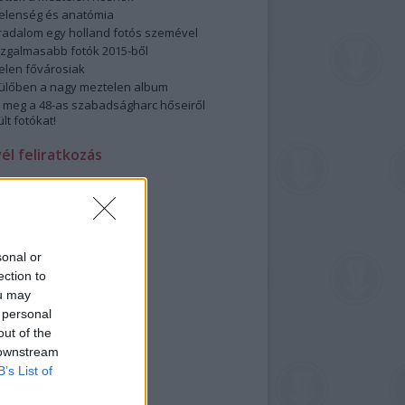
elenség és anatómia
rradalom egy holland fotós szemével
izgalmasabb fotók 2015-ből
elen fővárosiak
ülőben a nagy meztelen album
 meg a 48-as szabadságharc hőseiről
lt fotókat!
vél feliratkozás
sonal or
ection to
ou may
 personal
out of the
 downstream
B’s List of