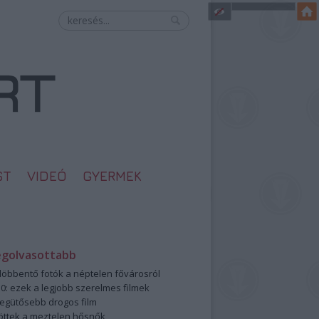
ST
VIDEÓ
GYERMEK
egolvasottabb
öbbentő fotók a néptelen fővárosról
0: ezek a legjobb szerelmes filmek
legütősebb drogos film
öttek a meztelen hősnők