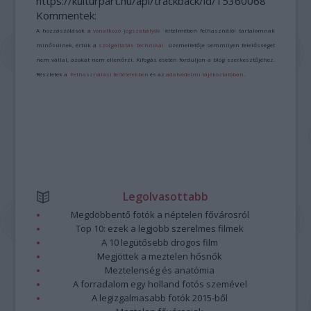
https://kulturpart.hu/api/trackback/id/15360068
Kommentek:
A hozzászólások a
vonatkozó jogszabályok
értelmében felhasználói tartalomnak
minősülnek, értük a
szolgáltatás technikai
üzemeltetője semmilyen felelősséget
nem vállal, azokat nem ellenőrzi. Kifogás esetén forduljon a blog szerkesztőjéhez.
Részletek a
Felhasználási feltételekben
és az
adatvédelmi tájékoztatóban
.
Legolvasottabb
Megdöbbentő fotók a néptelen fővárosról
Top 10: ezek a legjobb szerelmes filmek
A 10 legütősebb drogos film
Megjöttek a meztelen hősnők
Meztelenség és anatómia
A forradalom egy holland fotós szemével
A legizgalmasabb fotók 2015-ből