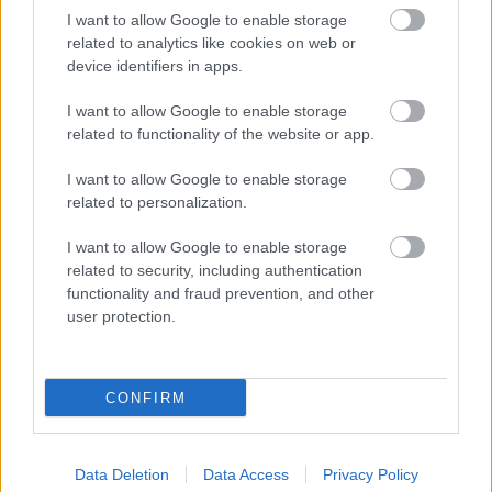
I want to allow Google to enable storage
Jegyvásárlás itt.
related to analytics like cookies on web or
device identifiers in apps.
I want to allow Google to enable storage
related to functionality of the website or app.
I want to allow Google to enable storage
related to personalization.
Erdély
Tánc
Néptánc
Folk
Nemzeti Táncszínház
Zsuráfszky Zoltán
Magyar Nemzeti Táncegyüttes
on-air
I want to allow Google to enable storage
related to security, including authentication
functionality and fraud prevention, and other
user protection.
CONFIRM
ORSZÁGOS TÁNCHÁZTALÁLKOZÓ ÉS
KIRAKODÓVÁSÁR
Data Deletion
Data Access
Privacy Policy