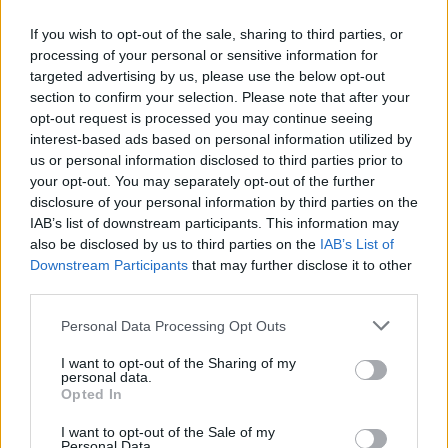
táncarchívumot, öt héten keresztül.
If you wish to opt-out of the sale, sharing to third parties, or
processing of your personal or sensitive information for
targeted advertising by us, please use the below opt-out
section to confirm your selection. Please note that after your
opt-out request is processed you may continue seeing
interest-based ads based on personal information utilized by
us or personal information disclosed to third parties prior to
your opt-out. You may separately opt-out of the further
disclosure of your personal information by third parties on the
IAB’s list of downstream participants. This information may
also be disclosed by us to third parties on the
IAB’s List of
Downstream Participants
that may further disclose it to other
third parties.
Martin maraton
Please note that this website/app uses one or more Google
Personal Data Processing Opt Outs
Művészeti munkatárs: Zs. Vincze Zsuzsa
services and may gather and store information including but
Zenekarvezető: Papp István Gázsa
not limited to your visit or usage behaviour. You may click to
I want to opt-out of the Sharing of my
personal data.
Rendező- koreográfus: Zsuráfszky Zoltán
grant or deny consent to Google and its third-party tags to
Opted In
use your data for below specified purposes in below Google
Előadja: a Magyar Nemzeti Táncegyüttes
consent section.
és zenekara
I want to opt-out of the Sale of my
Personal Data.