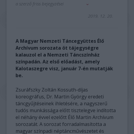
a szerző friss bejegyzései
2019. 12. 20.
A Magyar Nemzeti Táncegyüttes Élő
Archívum sorozata öt tájegységre
kalauzol el a Nemzeti Táncszínház
színpadán. Az első előadást, amely
Kalotaszegre visz, január 7-én mutatják
be.
Zsuráfszky Zoltán Kossuth-díjas
koreográfus, Dr. Martin György eredeti
táncgyűjtéseinek ihletésére, a nagyszerű
tudós munkássága előtt tisztelegve indította
el néhány évvel ezelőtt Élő Martin Archívum
sorozatát. A sorozat forradalmasította a
magyar színpadi néptáncművészetet és