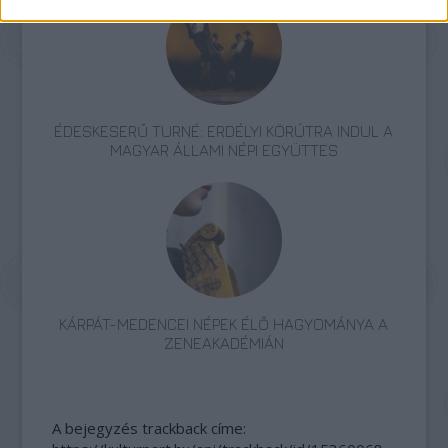
ÉDESKESERŰ TURNÉ: ERDÉLYI KÖRÚTRA INDUL A
MAGYAR ÁLLAMI NÉPI EGYÜTTES
KÁRPÁT-MEDENCEI NÉPEK ÉLŐ HAGYOMÁNYA A
ZENEAKADÉMIÁN
A bejegyzés trackback címe: