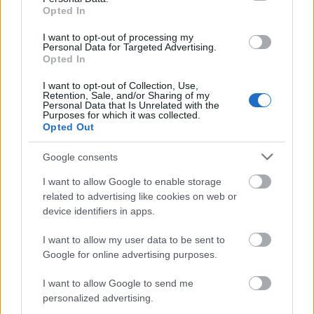
Opted In
Előadások: Nemzeti Táncszínház -
Nagyterem 19:00
I want to opt-out of processing my
Personal Data for Targeted Advertising.
Opted In
2020. január 7. Kalotaszeg
I want to opt-out of Collection, Use,
Retention, Sale, and/or Sharing of my
2020. január 14. Mezőség
Personal Data that Is Unrelated with the
Purposes for which it was collected.
Opted Out
2020. január 21. Bonchida háromszor (In
memoriam Ökrös Csaba)
Google consents
I want to allow Google to enable storage
2020. január 28. Gyimes
related to advertising like cookies on web or
device identifiers in apps.
2020. február 4. Szatmár
I want to allow my user data to be sent to
Az előadások után Zsuráfszky Zoltán
Google for online advertising purposes.
rendező-koreográfussal Ertl Péter a
I want to allow Google to send me
Nemzeti Táncszínház igazgatója beszélget
personalized advertising.
az "Élő Martin-Archívum" sorozatról.