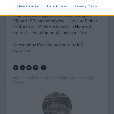
Központok Országos Szövetsége, a Nemzeti
Data Deletion
Data Access
Privacy Policy
Művelődési Intézet, a Hagyományok Háza, a
Népművészeti Egyesületek Szövetsége, a
PReport PR partnerségével, illetve az Emberi
Erőforrások Minisztériuma és a Nemzeti
Kulturális Alap támogatásával jön létre.
Az esemény fő médiapartnere az M5
csatorna.
Kultúra
Novák Péter
Zene
Művelődés
Kultúrházak Éjjel-
Nappal