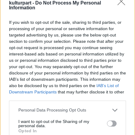
kulturpart -
Do Not Process My Personal
ad koncertet a Balaton Kongresszusi
Information
Központ és Színházban, míg Újpesten Pál Feri
atya, mentálhigiénés szakember a
If you wish to opt-out of the sale, sharing to third parties, or
párkapcsolati kommunikációról és
processing of your personal or sensitive information for
konfliktuskezelésről tart előadást az UP
targeted advertising by us, please use the below opt-out
Újpesti Rendezvénytérben.
section to confirm your selection. Please note that after your
Árnyékok játéka címmel Kerekegyházán a
opt-out request is processed you may continue seeing
Katona József Művelődési Házban családi
interest-based ads based on personal information utilized by
us or personal information disclosed to third parties prior to
workshopra várnak korosztálytól függetlenül
your opt-out. You may separately opt-out of the further
mindenkit, és az elkészítés után ki is lehet
disclosure of your personal information by third parties on the
próbálni a saját árnyfigurákat. Sajátosan
IAB’s list of downstream participants. This information may
ötvözi a szépirodalmat a popkultúrával, a
also be disclosed by us to third parties on the
IAB’s List of
színházat a rapzenével a szombathelyi
Downstream Participants
that may further disclose it to other
AGORA- Művelődési és Sportház slam poetry
third parties.
estje, míg Pápán a Huszár Közösségi Házban
Please note that this website/app uses one or more Google
interakatív robotika bemutató és lego-
Personal Data Processing Opt Outs
services and may gather and store information including but
technic kiállítás várja a programozás iránt
not limited to your visit or usage behaviour. You may click to
I want to opt-out of the Sharing of my
érdeklődő gyerekeket, ahol a robotirányítás
personal data.
grant or deny consent to Google and its third-party tags to
alapjaival ismerkedhetnek meg. Bölcskén QR
Opted In
use your data for below specified purposes in below Google