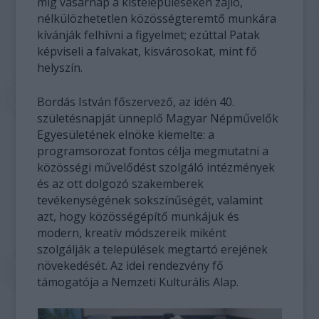
míg vasárnap a kistelepüléseken zajló,
nélkülözhetetlen közösségteremtő munkára
kívánják felhívni a figyelmet; ezúttal Patak
képviseli a falvakat, kisvárosokat, mint fő
helyszín.
Bordás István főszervező, az idén 40.
születésnapját ünneplő Magyar Népművelők
Egyesületének elnöke kiemelte: a
programsorozat fontos célja megmutatni a
közösségi művelődést szolgáló intézmények
és az ott dolgozó szakemberek
tevékenységének sokszínűségét, valamint
azt, hogy közösségépítő munkájuk és
modern, kreatív módszereik miként
szolgálják a települések megtartó erejének
növekedését. Az idei rendezvény fő
támogatója a Nemzeti Kulturális Alap.