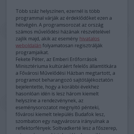
Több száz helyszínen, ezernél is több
programmal várják az érdeklődőket ezen a
hétvégén. A programsorozat az ország
számos művelődési házának részvételével
zajlik majd, akik az esemény
hivatalos
weboldalán
folyamatosan regisztrálják
programjaikat.
Fekete Péter, az Emberi Erőforrások
Minisztériuma kultúráért felelős államtitkára
a Fővárosi Művelődési Házban megtartott, a
programot beharangozó sajtótájékoztatón
bejelentette, hogy a korábbi évekhez
hasonlóan idén is lesz három kiemelt
helyszíne a rendezvénynek, az
eseménysorozatot megnyitó pénteki,
fővárosi kiemelt település Budafok lesz,
szombaton egy nagyvárosra irányulnak a
reflektorfények: Soltvadkerté lesz a főszerep,