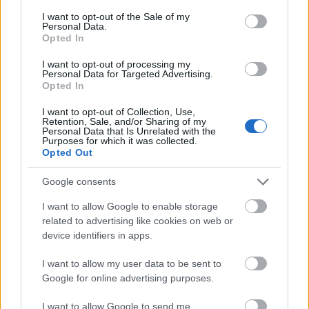
túra címmel QR-kódok segítségével
consent section.
I want to opt-out of the Sale of my
rendeznek helytörténeti vetélkedőt, míg
Personal Data.
Budafokon a Klauzál Gábor Budafok-Tétényi
Opted In
Művelődési Központban a gyerekek nagy
I want to opt-out of processing my
kedvence, Farkasházi Réka és a Tintanyúl lép
Personal Data for Targeted Advertising.
majd a színpadra.
Opted In
I want to opt-out of Collection, Use,
Retention, Sale, and/or Sharing of my
Personal Data that Is Unrelated with the
Purposes for which it was collected.
Opted Out
Google consents
I want to allow Google to enable storage
related to advertising like cookies on web or
device identifiers in apps.
I want to allow my user data to be sent to
Google for online advertising purposes.
Először tavaly vettek részt a programban
I want to allow Google to send me
külföldi települések is, idén pedig már az