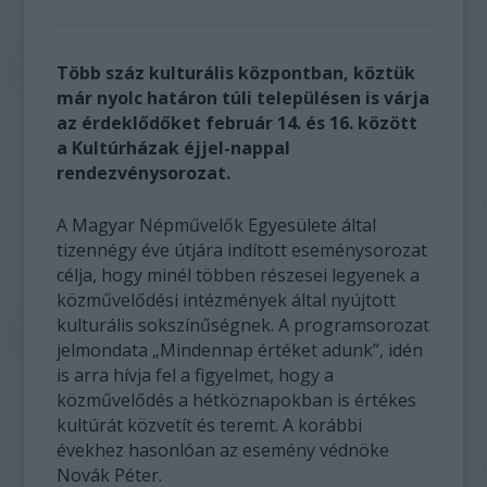
Több száz kulturális központban, köztük
már nyolc határon túli településen is várja
az érdeklődőket február 14. és 16. között
a Kultúrházak éjjel-nappal
rendezvénysorozat.
A Magyar Népművelők Egyesülete által
tizennégy éve útjára indított eseménysorozat
célja, hogy minél többen részesei legyenek a
közművelődési intézmények által nyújtott
kulturális sokszínűségnek. A programsorozat
jelmondata „Mindennap értéket adunk”, idén
is arra hívja fel a figyelmet, hogy a
közművelődés a hétköznapokban is értékes
kultúrát közvetít és teremt. A korábbi
évekhez hasonlóan az esemény védnöke
Novák Péter.