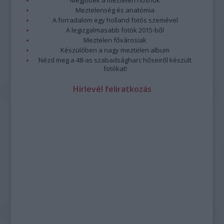
Megjöttek a meztelen hősnők
Meztelenség és anatómia
A forradalom egy holland fotós szemével
A legizgalmasabb fotók 2015-ből
Meztelen fővárosiak
Készülőben a nagy meztelen album
Nézd meg a 48-as szabadságharc hőseiről készült
fotókat!
Hírlevél feliratkozás