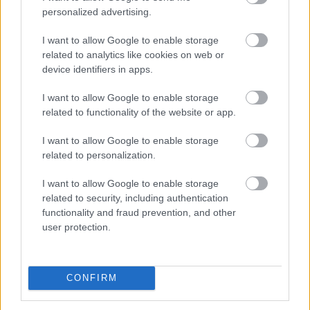
personalized advertising.
összes, hazánkkal szomszédos ország
csatlakozik az eseményhez. Bécstől Eszékig
I want to allow Google to enable storage
nyolc határon túli település szervez
related to analytics like cookies on web or
táncházat ezen a hétvégén a Csoóri Sándor
device identifiers in apps.
Alap támogatásának köszönhetően. Az
osztrák fővárosban: Bécsben, a felvidéki
I want to allow Google to enable storage
Komáromban, az erdélyi Nagybányán és
related to functionality of the website or app.
Nagyszebenben, a kárpátaljai
I want to allow Google to enable storage
Tiszapéterfalván, a délvidéki Lendván,
related to personalization.
Szabadkán és Eszéken a magyar népzene
jeles képviselői a Bellő Zenekar, a
I want to allow Google to enable storage
Rozsdamaró Zenekar, valamint a Kokas
related to security, including authentication
Banda húzza majd a talpalávalót az
functionality and fraud prevention, and other
eseménysorozat részeként megrendezendő
user protection.
táncházakban.
A Kultúrházak éjjel-nappal a Magyar
CONFIRM
Népművelők Egyesülete szervezésében, a
Közösségfejlesztők Egyesülete, a Kulturális