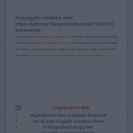
A bejegyzés trackback címe:
https://kulturpart.hu/api/trackback/id/15455130
Kommentek:
A hozzászólások a
vonatkozó jogszabályok
értelmében felhasználói tartalomnak
minősülnek, értük a
szolgáltatás technikai
üzemeltetője semmilyen felelősséget
nem vállal, azokat nem ellenőrzi. Kifogás esetén forduljon a blog szerkesztőjéhez.
Részletek a
Felhasználási feltételekben
és az
adatvédelmi tájékoztatóban
.
Legolvasottabb
Megdöbbentő fotók a néptelen fővárosról
Top 10: ezek a legjobb szerelmes filmek
A 10 legütősebb drogos film