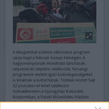
A látogatókat számos változatos program
várja majd a február közepi hétvégén. A
hagyományosnak mondható táncházak,
népzenei és néptánc találkozók, farsangi
programok mellett igazi különlegességeket
is kínálnak a kultúrházak. Többek között Sajt
32 youtuberrel lehet találkozni
Soltvadkereten a Gyöngyház Kulturális
Központban, a Pataki Művelődési Házban
társasjátékok tucatjaival várják az
érdeklődőket, Keszthelyen az Ismerős Arcok