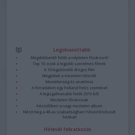
Legolvasottabb
Megdöbbentő fotók a néptelen fővárosról
Top 10: ezek a legjobb szerelmes filmek
A 10 legütősebb drogos film
Megjöttek a meztelen hősnők
Meztelenség és anatómia
A forradalom egy holland fotós szemével
A legizgalmasabb fotók 2015-ből
Meztelen fővárosiak
Készülőben a nagy meztelen album
Nézd meg a 48-as szabadságharc hőseiről készült
fotókat!
Hírlevél feliratkozás