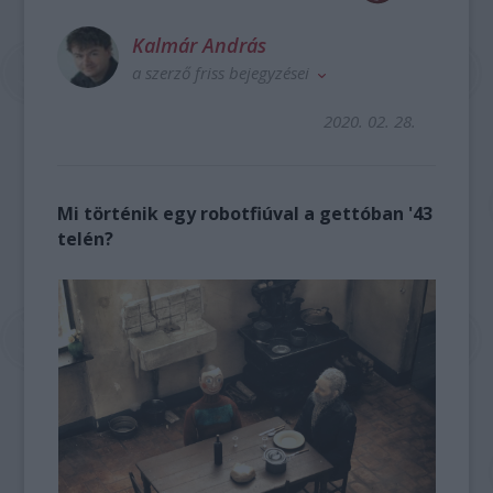
Kalmár András
a szerző friss bejegyzései
2020. 02. 28.
Mi történik egy robotfiúval a gettóban '43
telén?