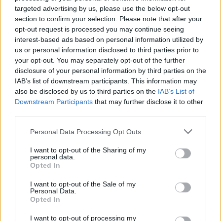
rövid élete a az olasz történelem egyik
targeted advertising by us, please use the below opt-out
section to confirm your selection. Please note that after your
legszörnyűbb fejezetében csupán néhány
opt-out request is processed you may continue seeing
mondat, a fotófesztivál eddigi négy évének
interest-based ads based on personal information utilized by
talán legérzékenyebb darabja. A
us or personal information disclosed to third parties prior to
valószerűtlenül sejtelmes képek által
your opt-out. You may separately opt-out of the further
keretezett, egyszerűnek tűnő, de ősi
disclosure of your personal information by third parties on the
metaforákat rejtő ködös-pókhálós tragédia,
IAB’s list of downstream participants. This information may
amelyet mintha tüllfüggönyön keresztül
also be disclosed by us to third parties on the
IAB’s List of
szemlélnénk, lassan örvényleni kezd, és a
Downstream Participants
that may further disclose it to other
látogató, ha nem vigyáz, annyira beleszédül,
third parties.
hogy már nem akar szabadulni. Mert a mese
Please note that this website/app uses one or more Google
Personal Data Processing Opt Outs
legbelül folytatódni kezd.
services and may gather and store information including but
not limited to your visit or usage behaviour. You may click to
I want to opt-out of the Sharing of my
Szarka Klárával, a kiállítás kurátorával Kalmár
personal data.
grant or deny consent to Google and its third-party tags to
Opted In
András beszélgetett a megnyitó előtti
use your data for below specified purposes in below Google
napokban.
consent section.
I want to opt-out of the Sale of my
Personal Data.
Opted In
I want to opt-out of processing my