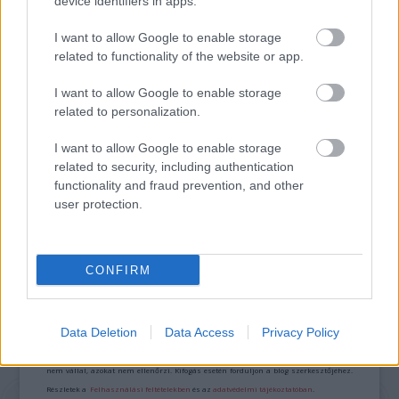
device identifiers in apps.
LÉTEZIK GYÓGYÍTÓ MÚZEUM?!
I want to allow Google to enable storage
related to functionality of the website or app.
I want to allow Google to enable storage
related to personalization.
I want to allow Google to enable storage
„BARTÓKKAL EURÓPÁÉRT” – NAGYSZABÁSÚ
related to security, including authentication
FESZTIVÁLLAL INDUL A CONCERTO BUDAPEST
functionality and fraud prevention, and other
ÉVADA
user protection.
CONFIRM
A bejegyzés trackback címe:
https://kulturpart.hu/api/trackback/id/15496082
Kommentek:
Data Deletion
Data Access
Privacy Policy
A hozzászólások a
vonatkozó jogszabályok
értelmében felhasználói tartalomnak
minősülnek, értük a
szolgáltatás technikai
üzemeltetője semmilyen felelősséget
nem vállal, azokat nem ellenőrzi. Kifogás esetén forduljon a blog szerkesztőjéhez.
Részletek a
Felhasználási feltételekben
és az
adatvédelmi tájékoztatóban
.