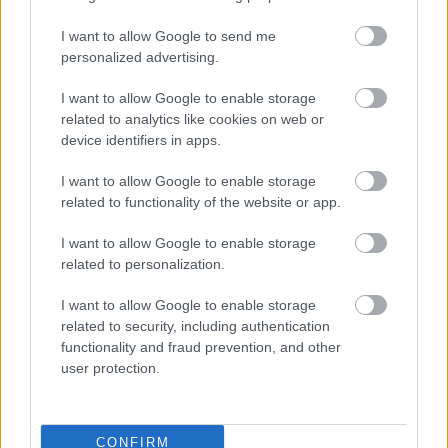
kontrolljának és elnyomásának.” – tette
hozzá Bojár.
I want to allow Google to send me
personalized advertising.
Az izgalmas kérdésfelvetések folytatódnak,
I want to allow Google to enable storage
néhány cím és név a következő
related to analytics like cookies on web or
beszélgetésekből: Hogyan élhetjük túl a 21.
device identifiers in apps.
századot? Változó étrend, Hír és Valóság,
Járvány és emberiség, Hit és Ökológia. Csányi
I want to allow Google to enable storage
Vilmos, Beer Miklós, Jordán Ferenc, Röhrig
related to functionality of the website or app.
Géza, Babarczy Eszter, Bombera Kriszta,
Kollár-Klemencz László.
I want to allow Google to enable storage
related to personalization.
A 10 millió TV adásai április 17-26 között
I want to allow Google to enable storage
minden koraeste 18h-kor tekinthetők meg
related to security, including authentication
élőben a 10 millió Fa facebook oldalán. A Föld
functionality and fraud prevention, and other
Hete után pedig heti egy alkalommal
user protection.
péntekenként fog jelentkezni. Műsorvezetők:
Bojár Iván András, Fázold Helga, Novák
Péter, Tüske Ferenc.
CONFIRM