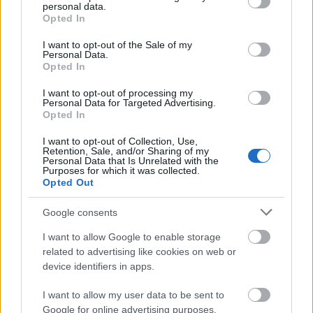
personal data.
grant or deny consent to Google and its third-party tags to
A héten szó lesz még az egyre terjedő
Opted In
use your data for below specified purposes in below Google
planetáris egészség fogalmáról, amelyet
consent section.
I want to opt-out of the Sale of my
Gagyi Ágnes erdélyi szociológussal és Csepeli
Personal Data.
György szociológussal járunk körbe Prieger
Opted In
Zsolt zenész-újságíró közreműködésével. „Az
I want to opt-out of processing my
egyre terjedőben lévő fogalom csak részben
Personal Data for Targeted Advertising.
kapcsolódik az orvosi értelemben vett
Opted In
egészség gondolatához. Inkább valamiféle
I want to opt-out of Collection, Use,
planetáris sértetlenségről, érintetlenségről,
Retention, Sale, and/or Sharing of my
teljességről beszélhetünk, valamint az ember
Personal Data that Is Unrelated with the
Purposes for which it was collected.
jogáról, amivel ehhez hozzáférhet. A
Opted Out
törekvésről, hogy a szavakon túl valóban
hozzáférhessen. Az emberiség válaszút előtt
Google consents
áll, vagy új gondolkodásmódot és közösségi
I want to allow Google to enable storage
működést alakít ki, melynek középpontjában
related to advertising like cookies on web or
nem a tőke, a területi hatalom, a társadalmak
device identifiers in apps.
fölötti uralom, hanem a planetáris egészség
fogalma áll, vagy hagyja magát kiszolgáltatni
I want to allow my user data to be sent to
a mindenfelől fenekedő nagytestvérek
Google for online advertising purposes.