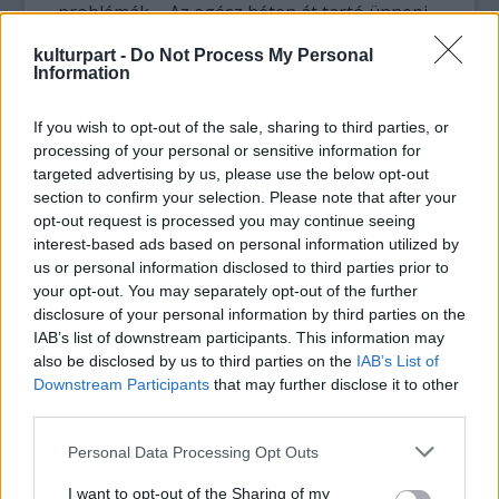
problémák. „Az egész héten át tartó ünnepi
beszélgetéssorozatunk elsődleges oka a Föld
kulturpart -
Do Not Process My Personal
Napja nemzetközi eseménye. Ma, a Föld
Information
Napján, Aszalós Rékával a 10 millió Fa
erdőökológusával, Gálhidy Lászlóval, a WWF
If you wish to opt-out of the sale, sharing to third parties, or
erdészeti szakértőjével és a kormány
processing of your personal or sensitive information for
munkáját hivatalos minőségben is segítő
targeted advertising by us, please use the below opt-out
Lomniczi Gergely erdészeti tanácsadóval
section to confirm your selection. Please note that after your
beszélgetünk. A planéta felületét borító fák
opt-out request is processed you may continue seeing
mennyiségén és minőségén múlik ugyanis
interest-based ads based on personal information utilized by
jelentős mértékben a földi létezés, a
us or personal information disclosed to third parties prior to
bioszféra jövője. Ezért ültetjük most egy
your opt-out. You may separately opt-out of the further
disclosure of your personal information by third parties on the
asztalhoz mindazokat, akik szakmai és
IAB’s list of downstream participants. This information may
közigazgatási oldalról egyaránt ráhatással
also be disclosed by us to third parties on the
IAB’s List of
bírhatnak, hogy mi magyarok a
Downstream Participants
that may further disclose it to other
legsikeresebben vehessük ki a részünket az
third parties.
erdősítés munkájából.” – mondta el Bojár
Iván András, a 10 millió Fa Alapítvány
Please note that this website/app uses one or more Google
Personal Data Processing Opt Outs
alapítója.
services and may gather and store information including but
not limited to your visit or usage behaviour. You may click to
I want to opt-out of the Sharing of my