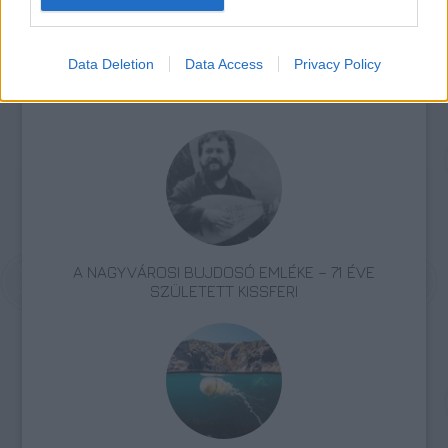
Data Deletion
Data Access
Privacy Policy
Környezetvédelem
Novák Péter
Társadalom
A NAGYVÁROSI BUJDOSÓ EMLÉKE – 71 ÉVE
SZÜLETETT KISSFERI