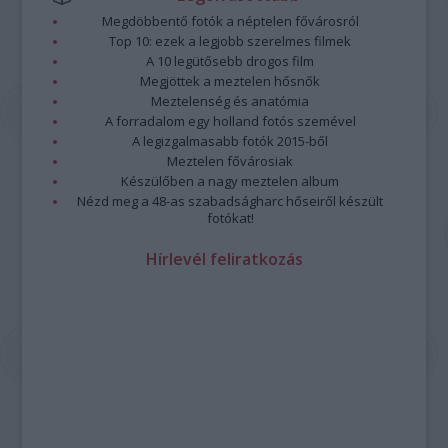
Megdöbbentő fotók a néptelen fővárosról
Top 10: ezek a legjobb szerelmes filmek
A 10 legütősebb drogos film
Megjöttek a meztelen hősnők
Meztelenség és anatómia
A forradalom egy holland fotós szemével
A legizgalmasabb fotók 2015-ből
Meztelen fővárosiak
Készülőben a nagy meztelen album
Nézd meg a 48-as szabadságharc hőseiről készült
fotókat!
Hírlevél feliratkozás