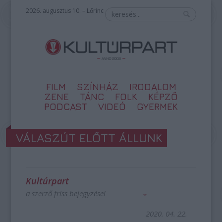
2026. augusztus 10. – Lőrinc
FILM
SZÍNHÁZ
IRODALOM
ZENE
TÁNC
FOLK
KÉPZŐ
PODCAST
VIDEÓ
GYERMEK
VÁLASZÚT ELŐTT ÁLLUNK
Kultúrpart
a szerző friss bejegyzései
2020. 04. 22.