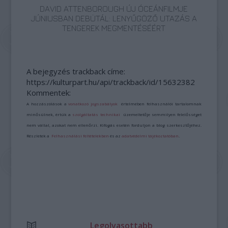
DAVID ATTENBOROUGH ÚJ ÓCEÁNFILMJE
JÚNIUSBAN DEBÜTÁL: LENYŰGÖZŐ UTAZÁS A
TENGEREK MEGMENTÉSÉÉRT
A bejegyzés trackback címe:
https://kulturpart.hu/api/trackback/id/15632382
Kommentek:
A hozzászólások a
vonatkozó jogszabályok
értelmében felhasználói tartalomnak
minősülnek, értük a
szolgáltatás technikai
üzemeltetője semmilyen felelősséget
nem vállal, azokat nem ellenőrzi. Kifogás esetén forduljon a blog szerkesztőjéhez.
Részletek a
Felhasználási feltételekben
és az
adatvédelmi tájékoztatóban
.
Legolvasottabb