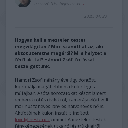
a szerző friss bejegyzései
2020. 04. 23.
Hogyan kell a meztelen testet
megvilágítani? Mire számíthat az, aki
aktot szeretne magáról? Mi a helyzet a
férfi akttal? Hámori Zsófi fotóssal
beszélgettünk.
Hámori Zsófi néhány éve úgy döntött,
kipróbálja magát ebben a különleges
műfajban. Azóta sorozatokat készít ismert
emberekről és civilekről, kamerája előtt volt
már huszonéves lány és hatvanéves nő is.
Aktfotóinak külön instát is indított
lovelylinestoriez
címmel. A meztelen testek
fényképezésének titkairól és trükkjeiről