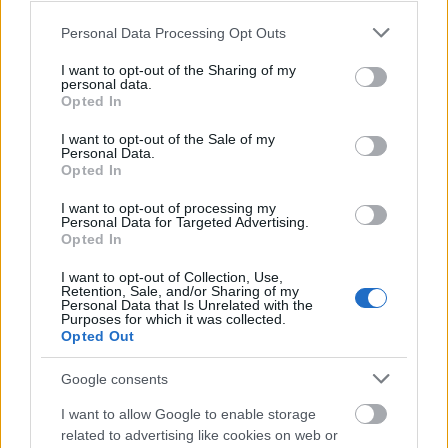
Please note that this website/app uses one or more Google
Personal Data Processing Opt Outs
Fotó
Akt
Fotósorozat
Képző
on-air
services and may gather and store information including but
not limited to your visit or usage behaviour. You may click to
I want to opt-out of the Sharing of my
personal data.
grant or deny consent to Google and its third-party tags to
Opted In
use your data for below specified purposes in below Google
consent section.
I want to opt-out of the Sale of my
Personal Data.
Opted In
I want to opt-out of processing my
Personal Data for Targeted Advertising.
„BARTÓKKAL EURÓPÁÉRT” – NAGYSZABÁSÚ
Opted In
FESZTIVÁLLAL INDUL A CONCERTO BUDAPEST
ÉVADA
I want to opt-out of Collection, Use,
Retention, Sale, and/or Sharing of my
Personal Data that Is Unrelated with the
Purposes for which it was collected.
Opted Out
Google consents
I want to allow Google to enable storage
related to advertising like cookies on web or
ORSZÁGOS TÁNCHÁZTALÁLKOZÓ ÉS