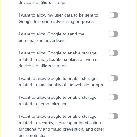
device identifiers in apps.
KIRAKODÓVÁSÁR
I want to allow my user data to be sent to
Google for online advertising purposes.
I want to allow Google to send me
personalized advertising.
I want to allow Google to enable storage
CONCERTO MESTERISKOLA ALBRECHT MAYER
related to analytics like cookies on web or
OBOAMŰVÉSSZEL
device identifiers in apps.
I want to allow Google to enable storage
related to functionality of the website or app.
A bejegyzés trackback címe:
https://kulturpart.hu/api/trackback/id/15634862
I want to allow Google to enable storage
Kommentek:
related to personalization.
A hozzászólások a
vonatkozó jogszabályok
értelmében felhasználói tartalomnak
minősülnek, értük a
szolgáltatás technikai
üzemeltetője semmilyen felelősséget
I want to allow Google to enable storage
nem vállal, azokat nem ellenőrzi. Kifogás esetén forduljon a blog szerkesztőjéhez.
related to security, including authentication
Részletek a
Felhasználási feltételekben
és az
adatvédelmi tájékoztatóban
.
functionality and fraud prevention, and other
user protection.