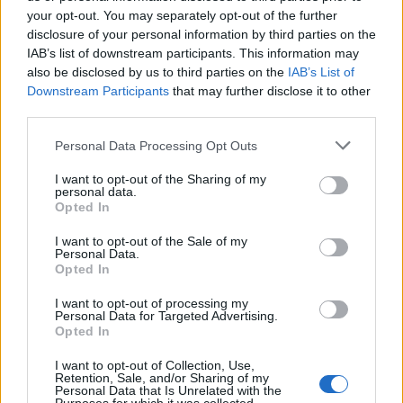
your opt-out. You may separately opt-out of the further
disclosure of your personal information by third parties on the
IAB’s list of downstream participants. This information may
also be disclosed by us to third parties on the
IAB’s List of
Downstream Participants
that may further disclose it to other
third parties.
Please note that this website/app uses one or more Google
Personal Data Processing Opt Outs
services and may gather and store information including but
not limited to your visit or usage behaviour. You may click to
I want to opt-out of the Sharing of my
personal data.
grant or deny consent to Google and its third-party tags to
Opted In
use your data for below specified purposes in below Google
consent section.
I want to opt-out of the Sale of my
Personal Data.
Opted In
I want to opt-out of processing my
Zene
Irodalom
Presser Gábor
Esterházy Péter
Personal Data for Targeted Advertising.
Opted In
I want to opt-out of Collection, Use,
Retention, Sale, and/or Sharing of my
Personal Data that Is Unrelated with the