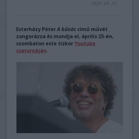
2020. 04. 24.
Esterházy Péter
A bűnös
című művét
zongorázza és mondja el, április 25-én,
szombaton este tízkor
Youtube
csatornáján
.