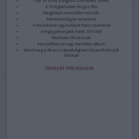
Top 10: ezek a legjobb szerelmes filmek
A 10 legütősebb drogos film
Megjöttek a meztelen hősnők
Meztelenség és anatómia
A forradalom egy holland fotós szemével
A legizgalmasabb fotók 2015-ből
Meztelen fővárosiak
Készülőben a nagy meztelen album
Nézd meg a 48-as szabadságharc hőseiről készült
fotókat!
Hírlevél feliratkozás