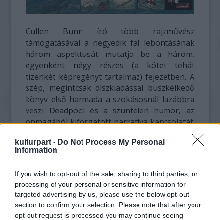
Cullen Bunn író több rajzművész
támogatásával a negyedik fal lebontásának
három aspektusát mutatja be a három,
egyenként négy részes (a kötet tehát
tizenkét képregényt tartalmaz) fejezetben. A
szép, megintcsak díszkiadással büszkélkedő
könyv első harmada a szokásosnál lazábbra
veszi Deadpool és a szüntelen humor, az
önmagából kiforgatott narratíva kapcsolatát.
Mert amikor Deadpool kinyírja maga körül a
kulturpart -
Do Not Process My Personal
többi szuperhőst, példának okáért a
Information
Fantasztikus Négyes tetemei fölött, véres
kézzel állva nem működne a beszólogatós
If you wish to opt-out of the sale, sharing to third parties, or
helyzetkomikum. Cullen Bunn így az első
processing of your personal or sensitive information for
néhány fejezetben drámázik. Deadpool
targeted advertising by us, please use the below opt-out
ijesztően őrült, erőszakos, filozofikus és
section to confirm your selection. Please note that after your
komoly oldalát mutatja meg, és szinte már
opt-out request is processed you may continue seeing