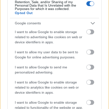
Retention, Sale, and/or Sharing of my
vérnyomot hagyva a legendás tintafoltok
Personal Data that Is Unrelated with the
Purposes for which it was collected.
mellett. A teljesség igénye nélkül és a
Opted Out
visszafogott spoilermennyiség igényével: a
címszereplő ebben a négy fejezetes etapban
Google consents
meglovagolja Moby Dicket, elgyepálja a
I want to allow Google to enable storage
kisasszonyokat és megmutatja Ebenezer
related to advertising like cookies on web or
Scroogenak, hogy az elmúlt karácsonyok
device identifiers in apps.
szelleme csak a második legrosszabb dolog a
világon.
I want to allow my user data to be sent to
Google for online advertising purposes.
I want to allow Google to send me
personalized advertising.
I want to allow Google to enable storage
related to analytics like cookies on web or
device identifiers in apps.
I want to allow Google to enable storage
related to functionality of the website or app.