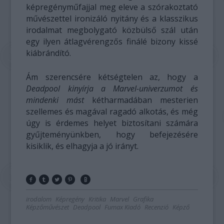
képregényműfajjal meg eleve a szórakoztató
művészettel ironizáló nyitány és a klasszikus
irodalmat megbolygató közbülső szál után
egy ilyen átlagvérengzős finálé bizony kissé
kiábrándító.
Ám szerencsére kétségtelen az, hogy a
Deadpool kinyírja a Marvel-univerzumot és
mindenki mást
kétharmadában mesterien
szellemes és magával ragadó alkotás, és még
úgy is érdemes helyet biztosítani számára
gyűjteményünkben, hogy befejezésére
kisiklik, és elhagyja a jó irányt.
irodalom
Képregény
Kritika
Marvel
Grafika
Képzőművészet
Deadpool
Fumax Kiadó
Recenzió
Képző