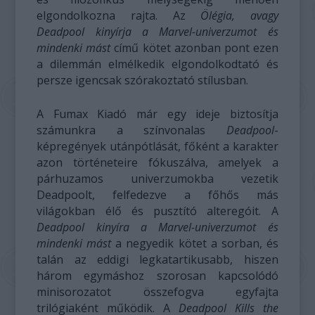
elgondolkozna rajta. Az
Ölégia, avagy
Deadpool kinyírja a Marvel-univerzumot és
mindenki mást
című kötet azonban pont ezen
a dilemmán elmélkedik elgondolkodtató és
persze igencsak szórakoztató stílusban.
A Fumax Kiadó már egy ideje biztosítja
számunkra a színvonalas
Deadpool
-
képregények utánpótlását, főként a karakter
azon történeteire fókuszálva, amelyek a
párhuzamos univerzumokba vezetik
Deadpoolt, felfedezve a főhős más
világokban élő és pusztító alteregóit. A
Deadpool kinyíra a Marvel-univerzumot és
mindenki mást
a negyedik kötet a sorban, és
talán az eddigi legkatartikusabb, hiszen
három egymáshoz szorosan kapcsolódó
minisorozatot összefogva egyfajta
trilógiaként működik. A
Deadpool Kills the