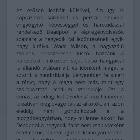
Az erősen leabált külsővel, ám így is
káprázatos sármmal és persze elbűvölő
öngyógyító képességgel és harctudással
rendelkező Deadpool a képregényolvasók
számára a negyedik fal ledöntésének egyik
nagy királya. Wade Wilson, a nagyszájú
zsoldos rendszeresen kiszól hozzánk a
panelekről, miközben saját belső hangjaival
is állandó vitában áll, és időnként magát a
sztorit is megkritizálja. Lényegében felismeri
a tényt, hogy ő maga nem más, mint egy
szórakoztató médium szereplője. Ezt a
vonást az eddigi két
Deadpool
-mozifilmben is
kreatívan meglovagolták az alkotók, ám azon
eleddig nem gondolkoztak el a
mozgóképgyárban, hogy mi lenne akkor, ha
Deadpool a negyedik falat nem csak viccként
értelmezné, hanem igazán komolyan venné,
és filozofikus mélységekig menően