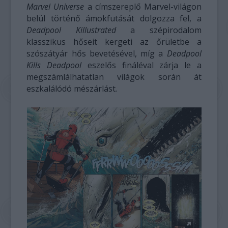
Marvel Universe
a címszereplő Marvel-világon
belül történő ámokfutását dolgozza fel, a
Deadpool Killustrated
a szépirodalom
klasszikus hőseit kergeti az őrületbe a
szószátyár hős bevetésével, míg a
Deadpool
Kills Deadpool
eszelős fináléval zárja le a
megszámlálhatatlan világok során át
eszkalálódó mészárlást.