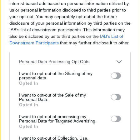
meglepő, hogy ez mennyire jól áll a
interest-based ads based on personal information utilized by
címszereplőnek.
us or personal information disclosed to third parties prior to
your opt-out. You may separately opt-out of the further
disclosure of your personal information by third parties on the
Gyakran hallom különböző trilógiákról,
IAB’s list of downstream participants. This information may
legyen szó
Indiana Jones
ról,
A gyűrűk uráról
,
also be disclosed by us to third parties on the
IAB’s List of
vagy bármi másról, hogy bizony az izgalmas
Downstream Participants
that may further disclose it to other
nyitás és a katartikus zárás által közrefogott,
third parties.
seszagú második rész a legggyengébb
láncszem. Ezzel az állásponttal gyakran nem
Please note that this website/app uses one or more Google
Personal Data Processing Opt Outs
értek egyet, ám ha valamikor, akkor most, a
services and may gather and store information including but
not limited to your visit or usage behaviour. You may click to
I want to opt-out of the Sharing of my
jelenleg tárgyalt Deadpool-kötet esetében
personal data.
grant or deny consent to Google and its third-party tags to
kifejezetten heves érveléssel tudom állítani: a
Opted In
use your data for below specified purposes in below Google
középső felvonás a legjobb és
consent section.
I want to opt-out of the Sale of my
legérdekesebb. Nagyszájú bérgyilkosunk a
Personal Data.
kitalált szereplők egész mítosza ellen üzen
Opted In
hadat, így akarván meggátolni azt, hogy ezek
I want to opt-out of processing my
a hősök az olvasók örök kényének-kedvének
Personal Data for Targeted Advertising.
kitéve sínylődjenek. Elképesztően kreatív
Opted In
élményt nyújt az, ahogy Deadpool
I want to opt-out of Collection, Use,
végigszáguld a szépirodalom nagyjain,