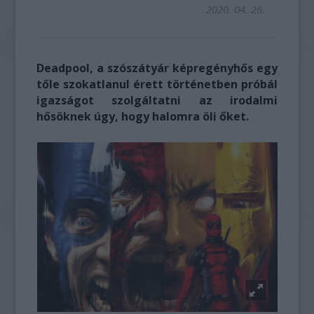
2020. 04. 26.
Deadpool, a szószátyár képregényhős egy
tőle szokatlanul érett történetben próbál
igazságot szolgáltatni az irodalmi
hősöknek úgy, hogy halomra öli őket.