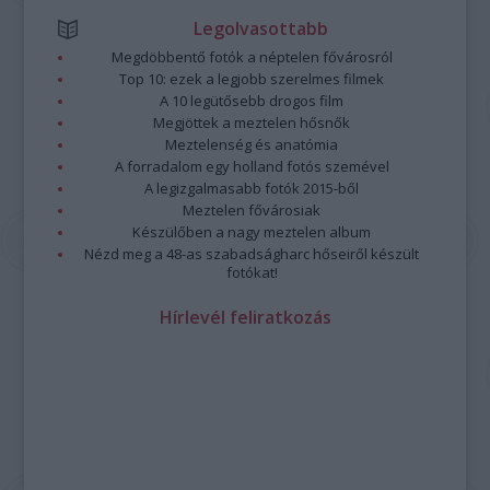
Legolvasottabb
Megdöbbentő fotók a néptelen fővárosról
Top 10: ezek a legjobb szerelmes filmek
A 10 legütősebb drogos film
Megjöttek a meztelen hősnők
Meztelenség és anatómia
A forradalom egy holland fotós szemével
A legizgalmasabb fotók 2015-ből
Meztelen fővárosiak
Készülőben a nagy meztelen album
Nézd meg a 48-as szabadságharc hőseiről készült
fotókat!
Hírlevél feliratkozás