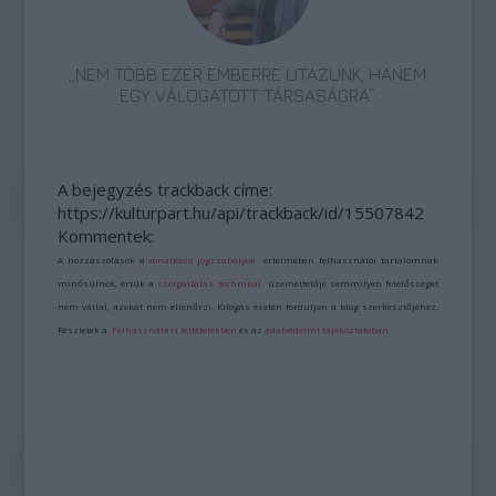
„NEM TÖBB EZER EMBERRE UTAZUNK, HANEM
EGY VÁLOGATOTT TÁRSASÁGRA”
A bejegyzés trackback címe:
https://kulturpart.hu/api/trackback/id/15507842
Kommentek:
A hozzászólások a
vonatkozó jogszabályok
értelmében felhasználói tartalomnak
minősülnek, értük a
szolgáltatás technikai
üzemeltetője semmilyen felelősséget
nem vállal, azokat nem ellenőrzi. Kifogás esetén forduljon a blog szerkesztőjéhez.
Részletek a
Felhasználási feltételekben
és az
adatvédelmi tájékoztatóban
.