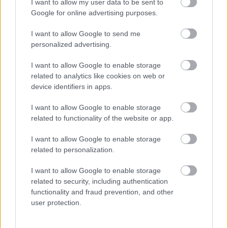
I want to allow my user data to be sent to
Google for online advertising purposes.
I want to allow Google to send me
personalized advertising.
CONCERTO MESTERISKOLA ALBRECHT MAYER
OBOAMŰVÉSSZEL
I want to allow Google to enable storage
related to analytics like cookies on web or
device identifiers in apps.
A bejegyzés trackback címe:
I want to allow Google to enable storage
https://kulturpart.hu/api/trackback/id/15901664
related to functionality of the website or app.
Kommentek:
A hozzászólások a
vonatkozó jogszabályok
értelmében felhasználói tartalomnak
I want to allow Google to enable storage
minősülnek, értük a
szolgáltatás technikai
üzemeltetője semmilyen felelősséget
related to personalization.
nem vállal, azokat nem ellenőrzi. Kifogás esetén forduljon a blog szerkesztőjéhez.
Részletek a
Felhasználási feltételekben
és az
adatvédelmi tájékoztatóban
.
I want to allow Google to enable storage
related to security, including authentication
functionality and fraud prevention, and other
user protection.