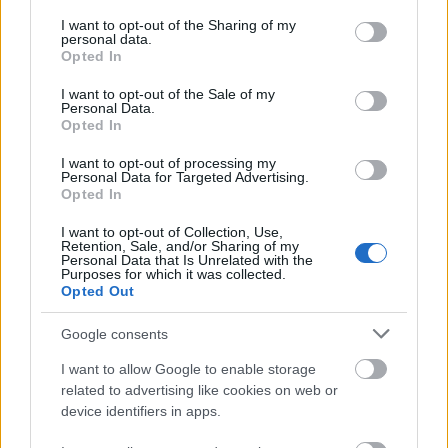
services and may gather and store information including but
not limited to your visit or usage behaviour. You may click to
I want to opt-out of the Sharing of my
personal data.
grant or deny consent to Google and its third-party tags to
Opted In
use your data for below specified purposes in below Google
consent section.
I want to opt-out of the Sale of my
Personal Data.
Opted In
„BARTÓKKAL EURÓPÁÉRT” – NAGYSZABÁSÚ
FESZTIVÁLLAL INDUL A CONCERTO BUDAPEST
I want to opt-out of processing my
ÉVADA
Personal Data for Targeted Advertising.
Opted In
I want to opt-out of Collection, Use,
Retention, Sale, and/or Sharing of my
Personal Data that Is Unrelated with the
Purposes for which it was collected.
Opted Out
Google consents
ORSZÁGOS TÁNCHÁZTALÁLKOZÓ ÉS
KIRAKODÓVÁSÁR
I want to allow Google to enable storage
related to advertising like cookies on web or
device identifiers in apps.