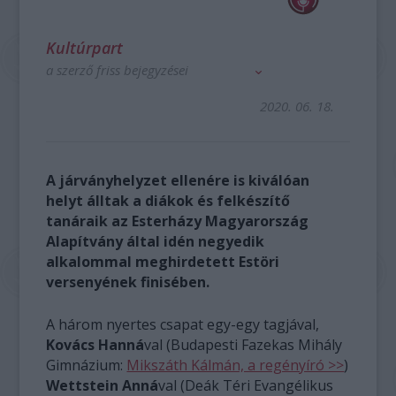
Kultúrpart
a szerző friss bejegyzései
2020. 06. 18.
A járványhelyzet ellenére is kiválóan
helyt álltak a diákok és felkészítő
tanáraik az Esterházy Magyarország
Alapítvány által idén negyedik
alkalommal meghirdetett Estöri
versenyének finisében.
A három nyertes csapat egy-egy tagjával,
Kovács Hanná
val (Budapesti Fazekas Mihály
Gimnázium:
Mikszáth Kálmán, a regényíró >>
)
Wettstein Anná
val (Deák Téri Evangélikus