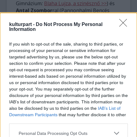
Gimnázium
:
Blaha Lujza, a szinésznő >>
)
és
Antal Zsombor
ral (Pannonhalmi Bencés
Gimnázium
:
Zsolnay Vilmos, az innovator >>
)
beszélgetett Kalmár András.
kulturpart -
Do Not Process My Personal
Information
If you wish to opt-out of the sale, sharing to third parties, or
processing of your personal or sensitive information for
targeted advertising by us, please use the below opt-out
section to confirm your selection. Please note that after your
opt-out request is processed you may continue seeing
interest-based ads based on personal information utilized by
us or personal information disclosed to third parties prior to
your opt-out. You may separately opt-out of the further
disclosure of your personal information by third parties on the
IAB’s list of downstream participants. This information may
also be disclosed by us to third parties on the
IAB’s List of
Downstream Participants
that may further disclose it to other
third parties.
Történelem
Oktatás
Fiatalok
on-air
Esterházy Alapítvány
Please note that this website/app uses one or more Google
Personal Data Processing Opt Outs