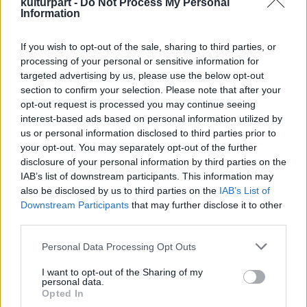
kulturpart -
Do Not Process My Personal
Information
If you wish to opt-out of the sale, sharing to third parties, or
processing of your personal or sensitive information for
targeted advertising by us, please use the below opt-out
A fordítóval, Márton Lászlóval Kalmár András
section to confirm your selection. Please note that after your
beszélgetett a Kultúrpart Trend Fm-en futó
opt-out request is processed you may continue seeing
műsorában:
interest-based ads based on personal information utilized by
us or personal information disclosed to third parties prior to
your opt-out. You may separately opt-out of the further
disclosure of your personal information by third parties on the
IAB’s list of downstream participants. This information may
Történelem
Könyv
Legenda
on-air
also be disclosed by us to third parties on the
IAB’s List of
Downstream Participants
that may further disclose it to other
third parties.
Please note that this website/app uses one or more Google
Personal Data Processing Opt Outs
services and may gather and store information including but
not limited to your visit or usage behaviour. You may click to
I want to opt-out of the Sharing of my
personal data.
grant or deny consent to Google and its third-party tags to
Opted In
use your data for below specified purposes in below Google