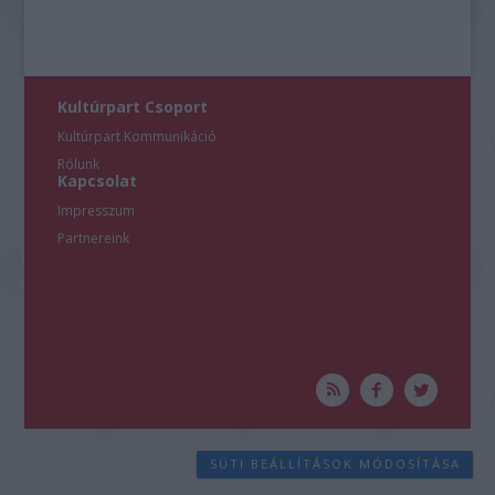
Kultúrpart Csoport
Kultúrpart Kommunikáció
Rólunk
Kapcsolat
Impresszum
Partnereink
SÜTI BEÁLLÍTÁSOK MÓDOSÍTÁSA