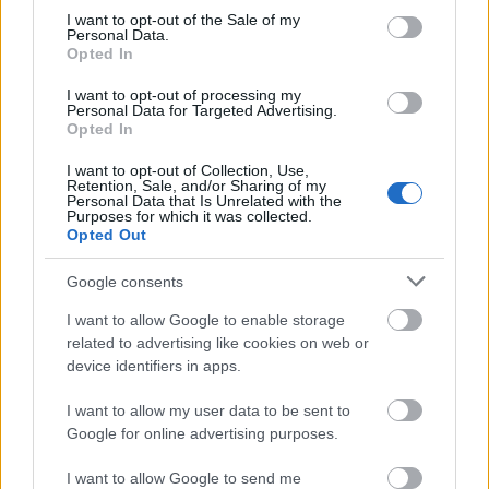
„BARTÓKKAL EURÓPÁÉRT” – NAGYSZABÁSÚ
consent section.
I want to opt-out of the Sale of my
FESZTIVÁLLAL INDUL A CONCERTO BUDAPEST
Personal Data.
ÉVADA
Opted In
I want to opt-out of processing my
Personal Data for Targeted Advertising.
Opted In
I want to opt-out of Collection, Use,
Retention, Sale, and/or Sharing of my
Personal Data that Is Unrelated with the
Purposes for which it was collected.
Opted Out
VARÁZSLATOS KALAND SZÍNEZI A NYARALÁST
Google consents
I want to allow Google to enable storage
related to advertising like cookies on web or
device identifiers in apps.
I want to allow my user data to be sent to
ORSZÁGOS TÁNCHÁZTALÁLKOZÓ ÉS
Google for online advertising purposes.
KIRAKODÓVÁSÁR
I want to allow Google to send me