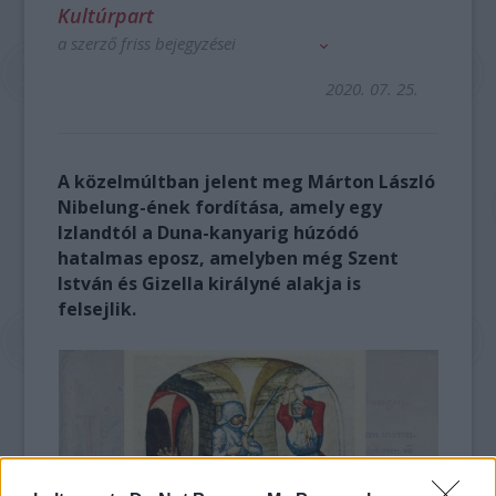
Kultúrpart
a szerző friss bejegyzései
2020. 07. 25.
A közelmúltban jelent meg Márton László
Nibelung-ének fordítása, amely egy
Izlandtól a Duna-kanyarig húzódó
hatalmas eposz, amelyben még Szent
István és Gizella királyné alakja is
felsejlik.