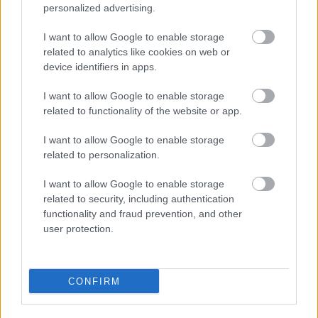
personalized advertising.
A bejegyzés trackback címe:
I want to allow Google to enable storage
https://kulturpart.hu/api/trackback/id/16076396
related to analytics like cookies on web or
Kommentek:
device identifiers in apps.
A hozzászólások a
vonatkozó jogszabályok
értelmében felhasználói tartalomnak
minősülnek, értük a
szolgáltatás technikai
üzemeltetője semmilyen felelősséget
I want to allow Google to enable storage
nem vállal, azokat nem ellenőrzi. Kifogás esetén forduljon a blog szerkesztőjéhez.
related to functionality of the website or app.
Részletek a
Felhasználási feltételekben
és az
adatvédelmi tájékoztatóban
.
I want to allow Google to enable storage
related to personalization.
I want to allow Google to enable storage
related to security, including authentication
functionality and fraud prevention, and other
user protection.
Legolvasottabb
Megdöbbentő fotók a néptelen fővárosról
Top 10: ezek a legjobb szerelmes filmek
CONFIRM
A 10 legütősebb drogos film
Megjöttek a meztelen hősnők