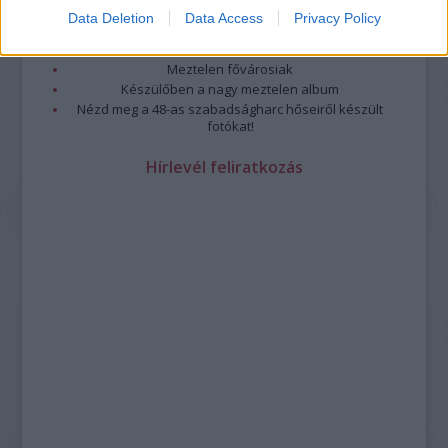
Meztelenség és anatómia
Data Deletion
Data Access
Privacy Policy
A forradalom egy holland fotós szemével
A legizgalmasabb fotók 2015-ből
Meztelen fővárosiak
Készülőben a nagy meztelen album
Nézd meg a 48-as szabadságharc hőseiről készült
fotókat!
Hírlevél feliratkozás