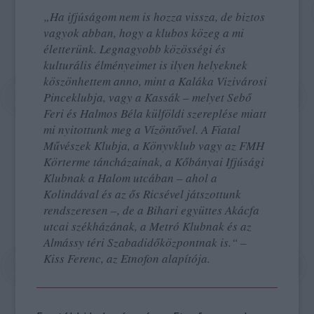
„Ha ifjúságom nem is hozza vissza, de biztos
vagyok abban, hogy a klubos közeg a mi
életterünk. Legnagyobb közösségi és
kulturális élményeimet is ilyen helyeknek
köszönhettem anno, mint a Kaláka Vizivárosi
Pinceklubja, vagy a Kassák – melyet Sebő
Feri és Halmos Béla külföldi szereplése miatt
mi nyitottunk meg a Vízöntővel. A Fiatal
Művészek Klubja, a Könyvklub vagy az FMH
Körterme táncházainak, a Kőbányai Ifjúsági
Klubnak a Halom utcában – ahol a
Kolindával és az ős Ricsével játszottunk
rendszeresen –, de a Bihari együttes Akácfa
utcai székházának, a Metró Klubnak és az
Almássy téri Szabadidőközpontnak is.“ –
Kiss Ferenc, az Etnofon alapítója.