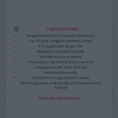
Legolvasottabb
Megdöbbentő fotók a néptelen fővárosról
Top 10: ezek a legjobb szerelmes filmek
A 10 legütősebb drogos film
Megjöttek a meztelen hősnők
Meztelenség és anatómia
A forradalom egy holland fotós szemével
A legizgalmasabb fotók 2015-ből
Meztelen fővárosiak
Készülőben a nagy meztelen album
Nézd meg a 48-as szabadságharc hőseiről készült
fotókat!
Hírlevél feliratkozás