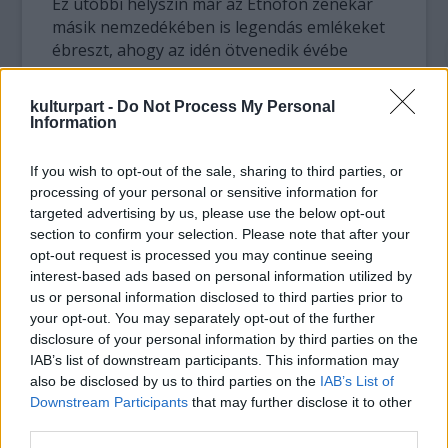
Ez utóbbi helyszín már az Etnofon zenekar
másik nemzedékében is legendás emlékeket
ébreszt, ahogy az idén ötvenedik évébe
lépett Novák Péter fogalmaz: „minket a
kultúrházak neveltek fel! Egyéb lehetőségek
kulturpart -
Do Not Process My Personal
híján összművészet volt ez a javából; film,
Information
színház, muzsika… Egy nyomasztó rendszer
árnyékában lélegezhettünk szabadon,
If you wish to opt-out of the sale, sharing to third parties, or
vehettünk nagy levegőt a mindennapokhoz“.
processing of your personal or sensitive information for
targeted advertising by us, please use the below opt-out
A jelenlegi felállásában tavaly debütált, és
section to confirm your selection. Please note that after your
opt-out request is processed you may continue seeing
karantén-koncertjével váratlan sikert aratott
interest-based ads based on personal information utilized by
Etnofon tehát autentikus klubot ígér, valódi
us or personal information disclosed to third parties prior to
élményekkel! Koncertjeiken felvonultatják
your opt-out. You may separately opt-out of the further
vendégként a hazai világzene stílusteremtőit,
disclosure of your personal information by third parties on the
de társművészeti pillanatokban, gegben sem
IAB’s list of downstream participants. This information may
lesz hiány. „Semmi kétség nem fér hozzá: ma
also be disclosed by us to third parties on the
IAB’s List of
is ennek van leginkább értelme“, üzeni Kiss
Downstream Participants
that may further disclose it to other
Ferenc a koncertsorozat leendő
third parties.
közönségének.