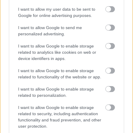
a Trip hajó.
Mit kérnek az égiektől a fenti dalban?
I want to allow my user data to be sent to
Google for online advertising purposes.
a. pálinkát
I want to allow Google to send me
b. dödöllét
personalized advertising.
c. esőt
I want to allow Google to enable storage
A megfejtést
2020. szeptember 18-án 12
related to analytics like cookies on web or
óráig
várjuk a
jatek@kulturpart.hu
device identifiers in apps.
emailcímre. A nyerteseket
telefonon
értesítjük, ezért kérjük, mindenképp add
I want to allow Google to enable storage
related to functionality of the website or app.
meg elérhetőségedet!
I want to allow Google to enable storage
related to personalization.
Az esemény FB eventje
itt található.
I want to allow Google to enable storage
related to security, including authentication
functionality and fraud prevention, and other
user protection.