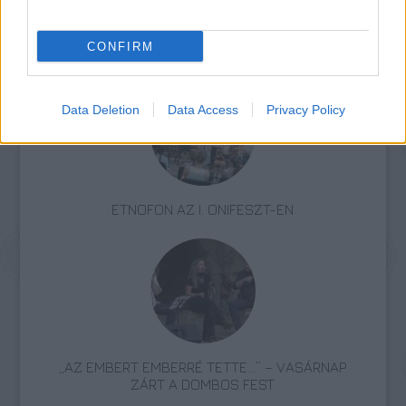
Koncert
Novák Péter
Zene
Rock
Nyereményjáték
Folk
Kiss
Ferenc
Szokolay Dongó Balázs
Etnofon
Világzene
Trip
hajó
CONFIRM
Data Deletion
Data Access
Privacy Policy
ETNOFON AZ I. ONIFESZT-EN
„AZ EMBERT EMBERRÉ TETTE…” – VASÁRNAP
ZÁRT A DOMBOS FEST