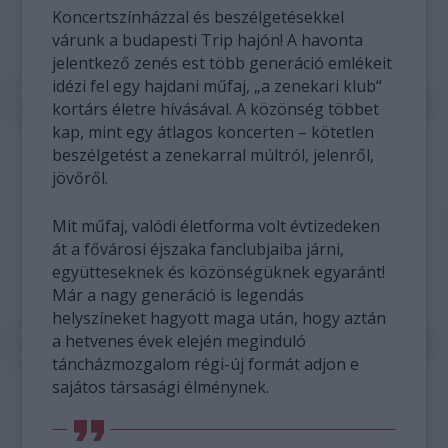
Koncertszínházzal és beszélgetésekkel
várunk a budapesti Trip hajón! A havonta
jelentkező zenés est több generáció emlékeit
idézi fel egy hajdani műfaj, „a zenekari klub“
kortárs életre hívásával. A közönség többet
kap, mint egy átlagos koncerten – kötetlen
beszélgetést a zenekarral múltról, jelenről,
jövőről.
Mit műfaj, valódi életforma volt évtizedeken
át a fővárosi éjszaka fanclubjaiba járni,
együtteseknek és közönségüknek egyaránt!
Már a nagy generáció is legendás
helyszíneket hagyott maga után, hogy aztán
a hetvenes évek elején meginduló
táncházmozgalom régi-új formát adjon e
sajátos társasági élménynek.