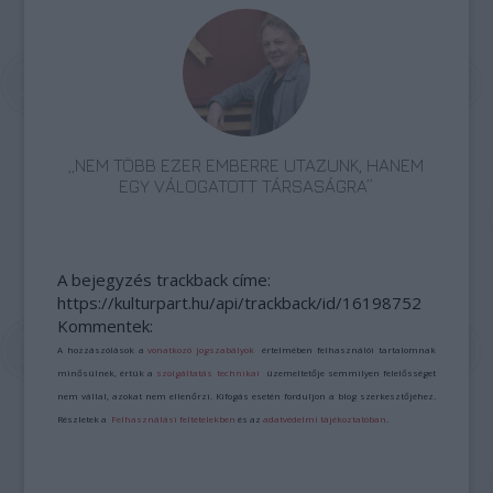
„NEM TÖBB EZER EMBERRE UTAZUNK, HANEM
EGY VÁLOGATOTT TÁRSASÁGRA”
A bejegyzés trackback címe:
https://kulturpart.hu/api/trackback/id/16198752
Kommentek:
A hozzászólások a
vonatkozó jogszabályok
értelmében felhasználói tartalomnak
minősülnek, értük a
szolgáltatás technikai
üzemeltetője semmilyen felelősséget
nem vállal, azokat nem ellenőrzi. Kifogás esetén forduljon a blog szerkesztőjéhez.
Részletek a
Felhasználási feltételekben
és az
adatvédelmi tájékoztatóban
.