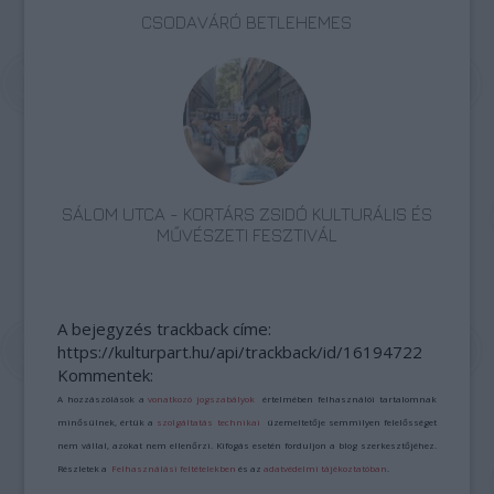
CSODAVÁRÓ BETLEHEMES
SÁLOM UTCA - KORTÁRS ZSIDÓ KULTURÁLIS ÉS
MŰVÉSZETI FESZTIVÁL
A bejegyzés trackback címe:
https://kulturpart.hu/api/trackback/id/16194722
Kommentek:
A hozzászólások a
vonatkozó jogszabályok
értelmében felhasználói tartalomnak
minősülnek, értük a
szolgáltatás technikai
üzemeltetője semmilyen felelősséget
nem vállal, azokat nem ellenőrzi. Kifogás esetén forduljon a blog szerkesztőjéhez.
Részletek a
Felhasználási feltételekben
és az
adatvédelmi tájékoztatóban
.