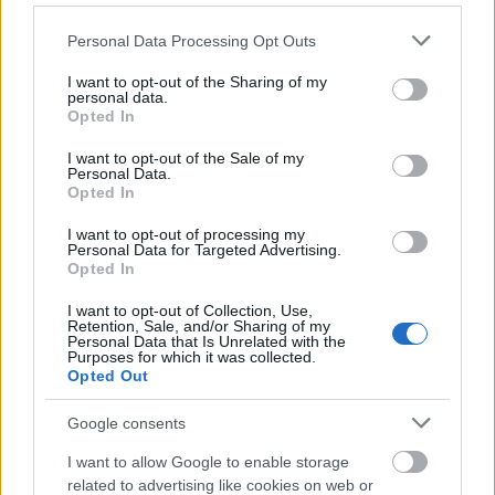
OPUS JAZZ CLUB
Please note that this website/app uses one or more Google
Personal Data Processing Opt Outs
services and may gather and store information including but
KÖZREMŰKÖDIK:
not limited to your visit or usage behaviour. You may click to
I want to opt-out of the Sharing of my
personal data.
grant or deny consent to Google and its third-party tags to
Opted In
Várallyay Petra - zongora, ének, hegedű
use your data for below specified purposes in below Google
consent section.
I want to opt-out of the Sale of my
Personal Data.
Berta Zalán - basszusgitár
Opted In
Szikora Balázs – dob
I want to opt-out of processing my
Personal Data for Targeted Advertising.
Opted In
I want to opt-out of Collection, Use,
Retention, Sale, and/or Sharing of my
Jegyvásárlás
itt.
Personal Data that Is Unrelated with the
Purposes for which it was collected.
Opted Out
Zenék:
Google consents
I want to allow Google to enable storage
related to advertising like cookies on web or