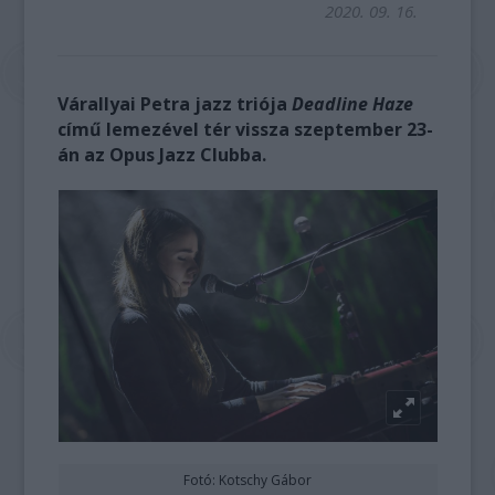
2020. 09. 16.
Várallyai Petra jazz triója
Deadline Haze
című lemezével tér vissza szeptember 23-
án az Opus Jazz Clubba.
Fotó: Kotschy Gábor