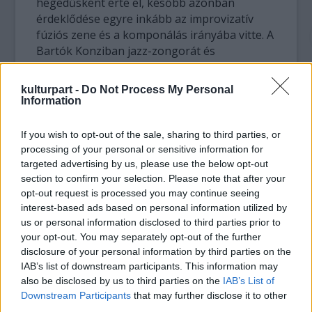
hegedűsként érte el, később azonban
érdeklődése egyre inkább az improvizatív
fúziós zene és a komponálás irányába vitte. A
Bartók Konziban jazz-zongorát és
jazzéneket, majd a Zeneakadémián jazz-
zeneszerzést és klasszikus hegedűt tanult.
kulturpart -
Do Not Process My Personal
Saját triója mellett állandó zeneszerzője a
Information
Jazzation acappella formációnak, dolgozott
Bobby McFerrinnel és Yo-Yo Mával, fellépett
If you wish to opt-out of the sale, sharing to third parties, or
számos hazai és külföldi fesztiválon a
processing of your personal or sensitive information for
műfajok széles spektrumát bejárva. 2016-ban
targeted advertising by us, please use the below opt-out
Orszáczky-díjat, 2017-ben Junior Artisjus díjat
section to confirm your selection. Please note that after your
opt-out request is processed you may continue seeing
kapott. 2020 februárjában a Zeneakadémián
interest-based ads based on personal information utilized by
mutatta be első hegedűversenyét teltházas
us or personal information disclosed to third parties prior to
szerzői est keretében.
your opt-out. You may separately opt-out of the further
disclosure of your personal information by third parties on the
IAB’s list of downstream participants. This information may
VÁRALLYAY PETRA TRIÓ: DEADLINE
also be disclosed by us to third parties on the
IAB’s List of
HAZE – LEMEZBEMUTATÓ Koncert
Downstream Participants
that may further disclose it to other
Szeptember 26., 20:00
third parties.