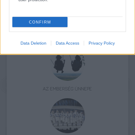
CONFIRM
Zene
Programajánló
Jazz
Kortárs
Opus Jazz Club
Data Deletion
Data Access
Privacy Policy
AZ EMBERSÉG ÜNNEPE