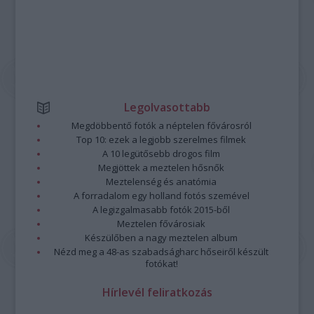
Legolvasottabb
Megdöbbentő fotók a néptelen fővárosról
Top 10: ezek a legjobb szerelmes filmek
A 10 legütősebb drogos film
Megjöttek a meztelen hősnők
Meztelenség és anatómia
A forradalom egy holland fotós szemével
A legizgalmasabb fotók 2015-ből
Meztelen fővárosiak
Készülőben a nagy meztelen album
Nézd meg a 48-as szabadságharc hőseiről készült
fotókat!
Hírlevél feliratkozás