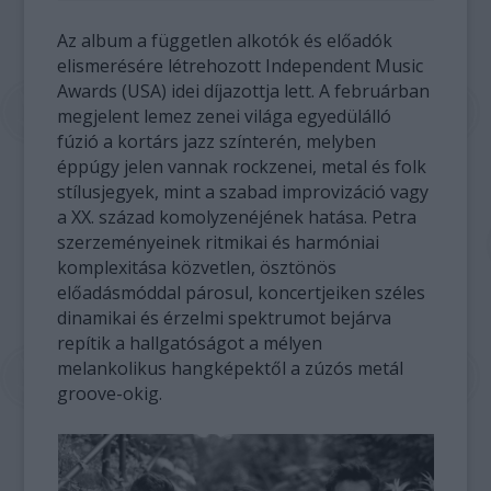
Az album a független alkotók és előadók
elismerésére létrehozott Independent Music
Awards (USA) idei díjazottja lett.
A februárban
megjelent lemez zenei világa egyedülálló
fúzió a kortárs jazz színterén, melyben
éppúgy jelen vannak rockzenei, metal és folk
stílusjegyek, mint a szabad improvizáció vagy
a XX. század komolyzenéjének hatása. Petra
szerzeményeinek ritmikai és harmóniai
komplexitása közvetlen, ösztönös
előadásmóddal párosul, koncertjeiken széles
dinamikai és érzelmi spektrumot bejárva
repítik a hallgatóságot a mélyen
melankolikus hangképektől a zúzós metál
groove-okig.