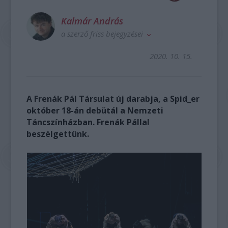
Kalmár András
a szerző friss bejegyzései
2020. 10. 15.
A Frenák Pál Társulat új darabja, a Spid_er
október 18-án debütál a Nemzeti
Táncszínházban. Frenák Pállal
beszélgettünk.