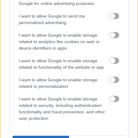
Google for online advertising purposes.
„BARTÓKKAL EURÓPÁÉRT” – NAGYSZABÁSÚ
I want to allow Google to send me
FESZTIVÁLLAL INDUL A CONCERTO BUDAPEST
personalized advertising.
ÉVADA
I want to allow Google to enable storage
related to analytics like cookies on web or
device identifiers in apps.
A bejegyzés trackback címe:
https://kulturpart.hu/api/trackback/id/16240180
I want to allow Google to enable storage
Kommentek:
related to functionality of the website or app.
A hozzászólások a
vonatkozó jogszabályok
értelmében felhasználói tartalomnak
I want to allow Google to enable storage
minősülnek, értük a
szolgáltatás technikai
üzemeltetője semmilyen felelősséget
related to personalization.
nem vállal, azokat nem ellenőrzi. Kifogás esetén forduljon a blog szerkesztőjéhez.
Részletek a
Felhasználási feltételekben
és az
adatvédelmi tájékoztatóban
.
I want to allow Google to enable storage
related to security, including authentication
functionality and fraud prevention, and other
user protection.