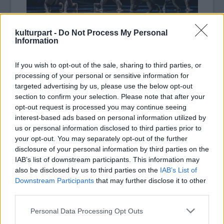
kulturpart -
Do Not Process My Personal
Information
Fotó: Bobál Katalin
If you wish to opt-out of the sale, sharing to third parties, or
processing of your personal or sensitive information for
targeted advertising by us, please use the below opt-out
section to confirm your selection. Please note that after your
Az interjú 2020. október 14-én hangzott el a
opt-out request is processed you may continue seeing
Kultúrpart Trend FM-en futó adásában.
interest-based ads based on personal information utilized by
us or personal information disclosed to third parties prior to
your opt-out. You may separately opt-out of the further
disclosure of your personal information by third parties on the
IAB’s list of downstream participants. This information may
also be disclosed by us to third parties on the
IAB’s List of
Tánc
Kortárs
Nemzeti Táncszínház
Frenák Pál Társulat
Frenák Pál
on-air
Downstream Participants
that may further disclose it to other
third parties.
Please note that this website/app uses one or more Google
Personal Data Processing Opt Outs
services and may gather and store information including but