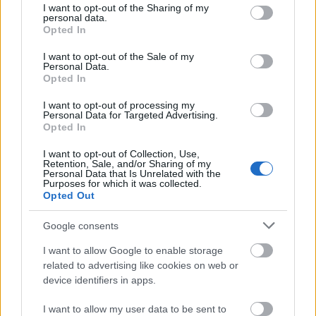
not limited to your visit or usage behaviour. You may click to
I want to opt-out of the Sharing of my
personal data.
grant or deny consent to Google and its third-party tags to
Opted In
use your data for below specified purposes in below Google
consent section.
I want to opt-out of the Sale of my
ORSZÁGOS TÁNCHÁZTALÁLKOZÓ ÉS
Personal Data.
KIRAKODÓVÁSÁR
Opted In
I want to opt-out of processing my
Personal Data for Targeted Advertising.
Opted In
I want to opt-out of Collection, Use,
Retention, Sale, and/or Sharing of my
Personal Data that Is Unrelated with the
Purposes for which it was collected.
Opted Out
A HAGYOMÁNY ÉS A KORTÁRS DIVAT
TALÁLKOZÁSA – „KIS FEKETE” DIVATBEMUTATÓ
Google consents
A HAGYOMÁNYOK HÁZÁBAN
I want to allow Google to enable storage
related to advertising like cookies on web or
device identifiers in apps.
I want to allow my user data to be sent to