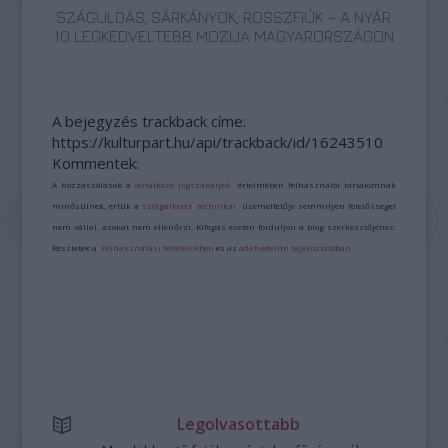
SZÁGULDÁS, SÁRKÁNYOK, ROSSZFIÚK – A NYÁR
10 LEGKEDVELTEBB MOZIJA MAGYARORSZÁGON
A bejegyzés trackback címe:
https://kulturpart.hu/api/trackback/id/16243510
Kommentek:
A hozzászólások a
vonatkozó jogszabályok
értelmében felhasználói tartalomnak
minősülnek, értük a
szolgáltatás technikai
üzemeltetője semmilyen felelősséget
nem vállal, azokat nem ellenőrzi. Kifogás esetén forduljon a blog szerkesztőjéhez.
Részletek a
Felhasználási feltételekben
és az
adatvédelmi tájékoztatóban
.
Legolvasottabb