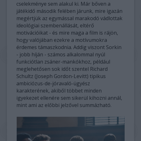
cselekménye sem alakul ki. Már bőven a
játékidő második felében járunk, mire igazán
megértjük az egymással marakodó vádlottak
ideológiai szembenállását, eltérő
motivációikat - és mire maga a film is rájön,
hogy valójában ezekre a motívumokra
érdemes támaszkodnia. Addig viszont Sorkin
- jobb híján - számos alkalommal nyúl
funkciótlan zsáner-mankókhoz, például
meglehetősen sok időt szentel Richard
Schultz (Joseph Gordon-Levitt) tipikus
ambiciózus-de-jóravaló-ügyész
karakterének, akiből többet minden
igyekezet ellenére sem sikerül kihozni annál,
mint ami az előbbi jelzővel summázható.