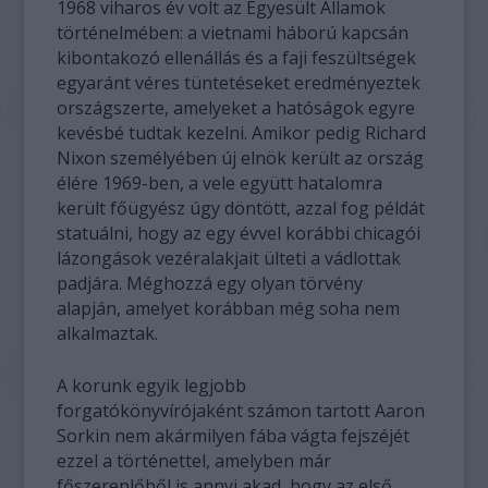
1968 viharos év volt az Egyesült Államok
történelmében: a vietnami háború kapcsán
kibontakozó ellenállás és a faji feszültségek
egyaránt véres tüntetéseket eredményeztek
országszerte, amelyeket a hatóságok egyre
kevésbé tudtak kezelni. Amikor pedig Richard
Nixon személyében új elnök került az ország
élére 1969-ben, a vele együtt hatalomra
került főügyész úgy döntött, azzal fog példát
statuálni, hogy az egy évvel korábbi chicagói
lázongások vezéralakjait ülteti a vádlottak
padjára. Méghozzá egy olyan törvény
alapján, amelyet korábban még soha nem
alkalmaztak.
A korunk egyik legjobb
forgatókönyvírójaként számon tartott Aaron
Sorkin nem akármilyen fába vágta fejszéjét
ezzel a történettel, amelyben már
főszereplőből is annyi akad, hogy az első