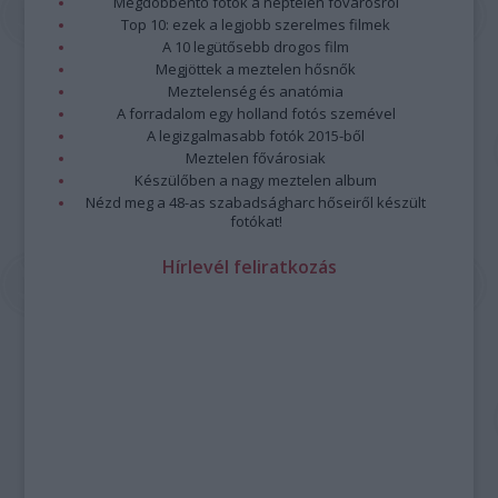
Megdöbbentő fotók a néptelen fővárosról
Top 10: ezek a legjobb szerelmes filmek
A 10 legütősebb drogos film
Megjöttek a meztelen hősnők
Meztelenség és anatómia
A forradalom egy holland fotós szemével
A legizgalmasabb fotók 2015-ből
Meztelen fővárosiak
Készülőben a nagy meztelen album
Nézd meg a 48-as szabadságharc hőseiről készült
fotókat!
Hírlevél feliratkozás