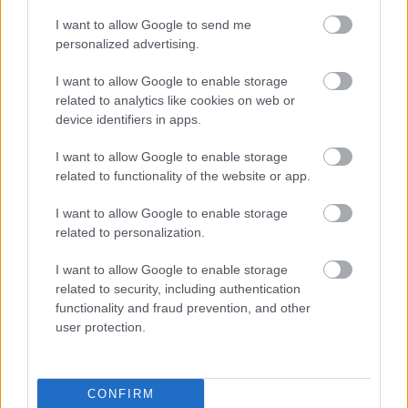
vetekedve manipulálta és hallgatta el saját
I want to allow Google to send me
állampolgárait.
personalized advertising.
I want to allow Google to enable storage
related to analytics like cookies on web or
device identifiers in apps.
I want to allow Google to enable storage
related to functionality of the website or app.
I want to allow Google to enable storage
related to personalization.
I want to allow Google to enable storage
A chicagói 7-ek tárgyalása
tehát azzal is
related to security, including authentication
szembemegy a tárgyalótermi krimik
functionality and fraud prevention, and other
alapvetéseivel, hogy ez az alapélmény, és
user protection.
nem a vádlók és vádlottak padján ülő
személyek karizmája határozza meg. Ennek
megfelelően fontossága és alakítása okán
CONFIRM
sem lehet egyetlen főszereplőt kiemelni a