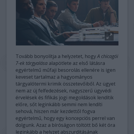
Tovább bonyolítja a helyzetet, hogy
A chicagói
7-ek tárgyalása
alapötlete az első látásra
egyértelmű műfaji besorolás ellenére is igen
keveset tartalmaz a hagyományos
tárgyalótermi krimik összetevőiből. Az ügyet
nem az új felfedezések, nagyszerű ügyvédi
érvelések és fifikás jogi megoldások lendítik
előre, sőt leginkább semmi nem lendíti
sehová, hiszen már kezdettől fogva
egyértelmű, hogy egy koncepciós perrel van
dolgunk. Azaz a bíróságon töltött bő két óra
leginkább a helyzet abszurditásának