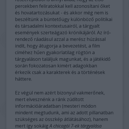
percekben feliratokkal kell azonosítani őket
és hovatartozásukat - és akkor még nem is
beszéltünk a büntetőügy különböző politikai
és társadalmi kontextusairól, a tárgyalt
események szerteágazó krónikájáról. Az író-
rendező ráadásul azzal a merész húzással
indít, hogy átugorja a bevezetést, a film
címéhez hűen gyakorlatilag rögtön a
tárgyaláson találjuk magunkat, és a játékidő
során fokozatosan kimért adagokban
érkezik csak a karakterek és a történések
háttere.
Ez végül nem azért bizonyul vakmerőnek,
mert elvesznénk a ránk zúdított
információáradatban (mesteri módon
mindent megtudunk, ami az adott pillanatban
szükséges az összkép átlátásához), hanem
mert így sokáig
A chicagói 7-ek tárgyalása