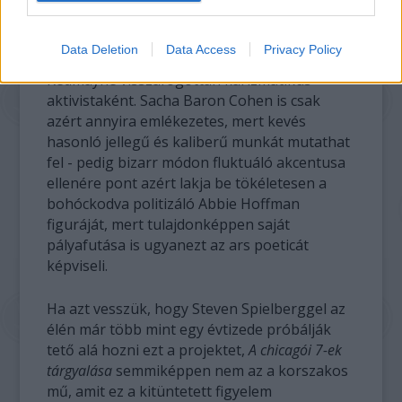
gárdából: Frank Langella éppoly hiteles a
némileg szenilis bíró alakjában, mint Mark
Data Deletion
Data Access
Privacy Policy
Rylance tehetetlen ügyvédként vagy Eddie
Redmayne visszafogottan karizmatikus
aktivistaként. Sacha Baron Cohen is csak
azért annyira emlékezetes, mert kevés
hasonló jellegű és kaliberű munkát mutathat
fel - pedig bizarr módon fluktuáló akcentusa
ellenére pont azért lakja be tökéletesen a
bohóckodva politizáló Abbie Hoffman
figuráját, mert tulajdonképpen saját
pályafutása is ugyanezt az ars poeticát
képviseli.
Ha azt vesszük, hogy Steven Spielberggel az
élén már több mint egy évtizede próbálják
tető alá hozni ezt a projektet,
A chicagói 7-ek
tárgyalása
semmiképpen nem az a korszakos
mű, amit ez a kitüntetett figyelem