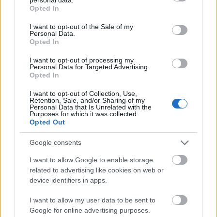
tudjuk magunkat kivonni a csúcspontok
grant or deny consent to Google and its third-party tags to
Opted In
hatása alól, csúcspontból pedig akad annyi,
use your data for below specified purposes in below Google
consent section.
mint az író-rendező legnagyobb műveiben.
I want to opt-out of the Sale of my
Personal Data.
Opted In
Hiszen nála jobban senki nem tudja
kidolgozni, amikor két egymásra orroló
I want to opt-out of processing my
Personal Data for Targeted Advertising.
figura végre egymásra talál, ahogyan az
Opted In
elnyomottak legalább verbálisan győzelmet
aratnak az igazságtalanság felett, amikor a
I want to opt-out of Collection, Use,
Retention, Sale, and/or Sharing of my
vita kakofóniájából hirtelen letaglózó
Personal Data that Is Unrelated with the
Purposes for which it was collected.
vallomások hallatszanak ki. Egyetemesen
Opted Out
katartikus élmények ezek, mostanság pedig
különösképpen is húsba vágóak, amint
Google consents
Amerika hasonló társadalmi feszültségekkel
szembesül, és itt, Európában is akad ország,
I want to allow Google to enable storage
related to advertising like cookies on web or
ahol tüntetők néznek farkasszemet
device identifiers in apps.
rohamrendőrökkel. Sorkin pedig egészen új
dimenzióit mutatja meg annak, hogy a
I want to allow my user data to be sent to
demokrácia őshazájának tartott Egyesült
Google for online advertising purposes.
Államok ebben a korban a Szovjetunióval