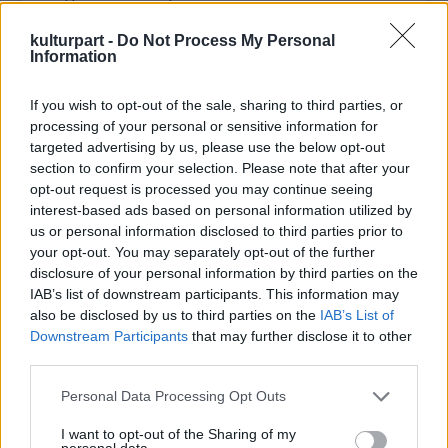
feltárásaként, a szereplők politikai
tanúságtételeként működik.
kulturpart -
Do Not Process My Personal
Information
A játékidő jelentős hányadára van tehát
If you wish to opt-out of the sale, sharing to third parties, or
szükség ahhoz, hogy egyrészt mi nézők,
processing of your personal or sensitive information for
másrészt maga az alkotás is helyretegye az
targeted advertising by us, please use the below opt-out
alapötlet kapcsán ráaggatott elvárásokat, és
section to confirm your selection. Please note that after your
ekkor kezdhetjük azt érzékelni, hogy
A
opt-out request is processed you may continue seeing
chicagói 7-ek tárgyalása
halad valahová, és
interest-based ads based on personal information utilized by
igazán eltalálta a saját hangját. Ami
us or personal information disclosed to third parties prior to
természetesen pontosan ugyanaz a
your opt-out. You may separately opt-out of the further
metódus, amit Aaron Sorkin művészete szűk
disclosure of your personal information by third parties on the
30 éve, az
Egy becsületbeli ügy
óta képvisel: a
IAB’s list of downstream participants. This information may
pörgős, bombasztikus és katartikus
also be disclosed by us to third parties on the
IAB’s List of
Downstream Participants
that may further disclose it to other
pillanatokban kulminálódó monológok és
third parties.
dialógok. Helyenként talán már túlságosan is
átlátszó, ismerős ez a stílus (bizonyos
Please note that this website/app uses one or more Google
Personal Data Processing Opt Outs
hangzatos mondatok mintha csak az előzetes
services and may gather and store information including but
kedvéért szerepelnének), de még így sem
not limited to your visit or usage behaviour. You may click to
I want to opt-out of the Sharing of my
personal data.