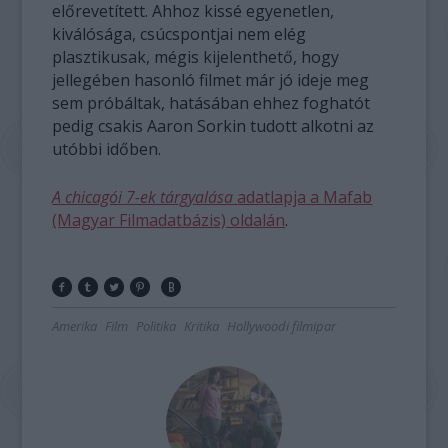
előrevetített. Ahhoz kissé egyenetlen,
kiválósága, csúcspontjai nem elég
plasztikusak, mégis kijelenthető, hogy
jellegében hasonló filmet már jó ideje meg
sem próbáltak, hatásában ehhez foghatót
pedig csakis Aaron Sorkin tudott alkotni az
utóbbi időben.
A
chicagói 7-ek tárgyalása
adatlapja a Mafab
(Magyar Filmadatbázis) oldalán
.
Amerika
Film
Politika
Kritika
Hollywoodi filmipar