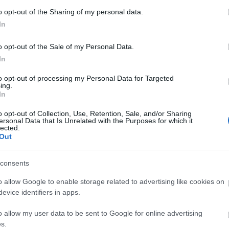
o opt-out of the Sharing of my personal data.
In
o opt-out of the Sale of my Personal Data.
In
to opt-out of processing my Personal Data for Targeted
Fotó:Rozgonyi Zsófia
ing.
In
zélgetett 2020. október 21-én, a Kultúrpart Trend
o opt-out of Collection, Use, Retention, Sale, and/or Sharing
ersonal Data that Is Unrelated with the Purposes for which it
lected.
Out
consents
o allow Google to enable storage related to advertising like cookies on
evice identifiers in apps.
o allow my user data to be sent to Google for online advertising
s.