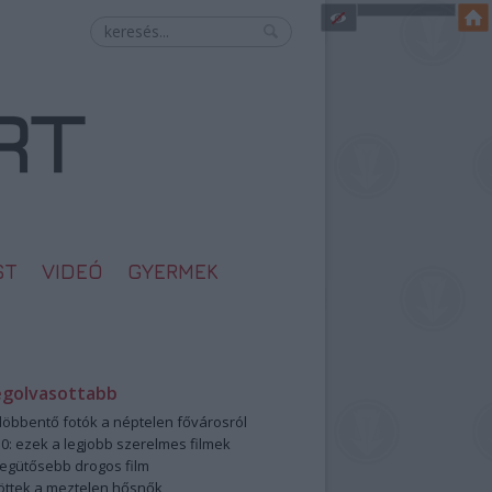
ST
VIDEÓ
GYERMEK
egolvasottabb
öbbentő fotók a néptelen fővárosról
0: ezek a legjobb szerelmes filmek
legütősebb drogos film
öttek a meztelen hősnők