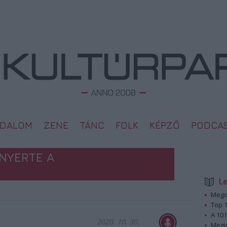
ODALOM
ZENE
TÁNC
FOLK
KÉPZŐ
PODCA
NYERTE A
L
Megd
Top 1
A 10 
2020. 10. 30.
Megj