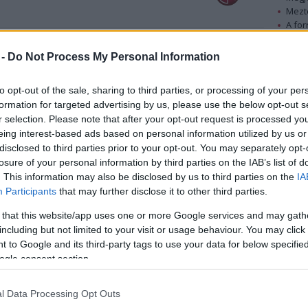
Mezt
A fo
A leg
Mezt
z Artisjus pályázatot hirdetett olyan videók
 -
Do Not Process My Personal Information
Kész
lkotók mutatják be műveik születésének
Nézd
Magam adom
történetéről beszélgettünk.
to opt-out of the sale, sharing to third parties, or processing of your per
készü
formation for targeted advertising by us, please use the below opt-out s
Hírle
r selection. Please note that after your opt-out request is processed y
eing interest-based ads based on personal information utilized by us or
disclosed to third parties prior to your opt-out. You may separately opt-
losure of your personal information by third parties on the IAB’s list of
. This information may also be disclosed by us to third parties on the
IA
Participants
that may further disclose it to other third parties.
 that this website/app uses one or more Google services and may gath
including but not limited to your visit or usage behaviour. You may click 
 to Google and its third-party tags to use your data for below specifi
ogle consent section.
l Data Processing Opt Outs