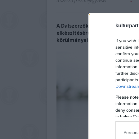
a szerző friss bejegyzései
A Dalszerzők Napja
alkalmából a
kulturpart
elkészítésére, ahol maguk az a
körülményeit.
Varga Liviusszal a
If you wish 
sensitive in
confirm you
continue se
information 
further disc
participants
Downstream 
Please note
information 
deny consent
in below Go
Persona