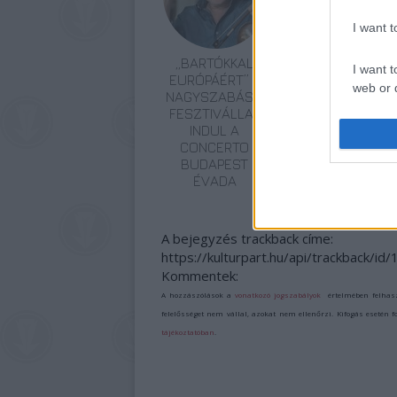
I want 
„BARTÓKKAL
ORSZÁGOS
I want t
EURÓPÁÉRT” –
TÁNCHÁZTALÁLKO
web or d
NAGYSZABÁSÚ
ÉS
FESZTIVÁLLAL
KIRAKODÓVÁSÁR
I want t
INDUL A
or app.
CONCERTO
BUDAPEST
I want t
ÉVADA
I want t
A bejegyzés trackback címe:
authenti
https://kulturpart.hu/api/trackback/i
Kommentek:
A hozzászólások a
vonatkozó jogszabályok
értelmében felhas
felelősséget nem vállal, azokat nem ellenőrzi. Kifogás esetén 
tájékoztatóban
.