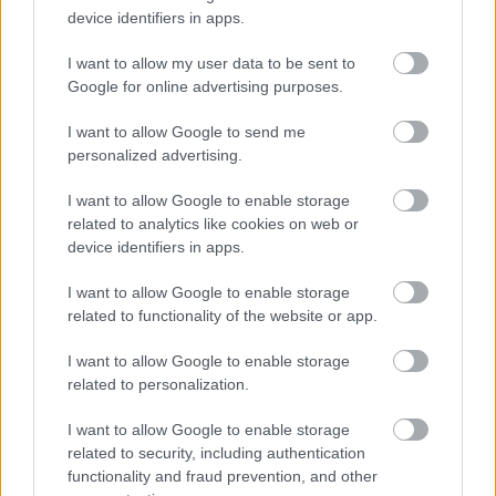
FESZTIVÁLLAL INDUL A CONCERTO BUDAPEST
device identifiers in apps.
ÉVADA
I want to allow my user data to be sent to
Google for online advertising purposes.
I want to allow Google to send me
personalized advertising.
I want to allow Google to enable storage
ORSZÁGOS TÁNCHÁZTALÁLKOZÓ ÉS
related to analytics like cookies on web or
KIRAKODÓVÁSÁR
device identifiers in apps.
I want to allow Google to enable storage
related to functionality of the website or app.
A bejegyzés trackback címe:
https://kulturpart.hu/api/trackback/id/16316702
I want to allow Google to enable storage
Kommentek:
related to personalization.
A hozzászólások a
vonatkozó jogszabályok
értelmében felhasználói tartalomnak
I want to allow Google to enable storage
minősülnek, értük a
szolgáltatás technikai
üzemeltetője semmilyen felelősséget
related to security, including authentication
nem vállal, azokat nem ellenőrzi. Kifogás esetén forduljon a blog szerkesztőjéhez.
functionality and fraud prevention, and other
Részletek a
Felhasználási feltételekben
és az
adatvédelmi tájékoztatóban
.