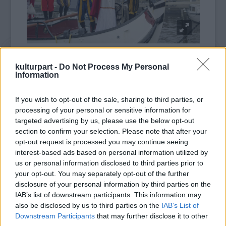
Fotó: Patrick Post / Hollandse Hoogte
kulturpart -
Do Not Process My Personal
Information
Hollandiában különleges hagyománya van
Sinterklaasnak, azaz a Mikulásnak.
If you wish to opt-out of the sale, sharing to third parties, or
Rendszerint már november közepén
processing of your personal or sensitive information for
megérkezik gőzhajóval Spanyolországból,
targeted advertising by us, please use the below opt-out
section to confirm your selection. Please note that after your
hogy fehér lóra szállva lovagoljon be a
opt-out request is processed you may continue seeing
városba az ún. Zwarte Piet-ek kíséretében.
interest-based ads based on personal information utilized by
Arról, hogy idén hogyan zajlottak az
us or personal information disclosed to third parties prior to
ünnepségek Erős Leventével, az ELTE
your opt-out. You may separately opt-out of the further
másodéves Néderlandisztika mesterszakos
disclosure of your personal information by third parties on the
hallgatójával beszélgettünk a Kultúrpart
IAB’s list of downstream participants. This information may
Trend FM-en futó műsorában 2020.
also be disclosed by us to third parties on the
IAB’s List of
december 2-án.
Downstream Participants
that may further disclose it to other