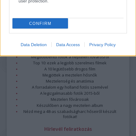
user protection.
CONFIRM
Data Deletion
Data Access
Privacy Policy
Legolvasottabb
Megdöbbentő fotók a néptelen fővárosról
Top 10: ezek a legjobb szerelmes filmek
A 10 legütősebb drogos film
Megjöttek a meztelen hősnők
Meztelenség és anatómia
A forradalom egy holland fotós szemével
A legizgalmasabb fotók 2015-ből
Meztelen fővárosiak
Készülőben a nagy meztelen album
Nézd meg a 48-as szabadságharc hőseiről készült
fotókat!
Hírlevél feliratkozás