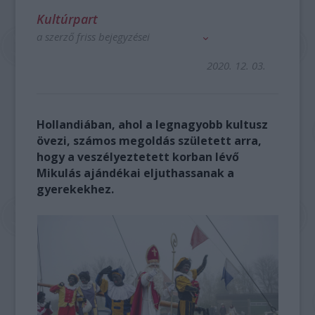
Kultúrpart
a szerző friss bejegyzései
2020. 12. 03.
Hollandiában, ahol a legnagyobb kultusz
övezi, számos megoldás született arra,
hogy a veszélyeztetett korban lévő
Mikulás ajándékai eljuthassanak a
gyerekekhez.