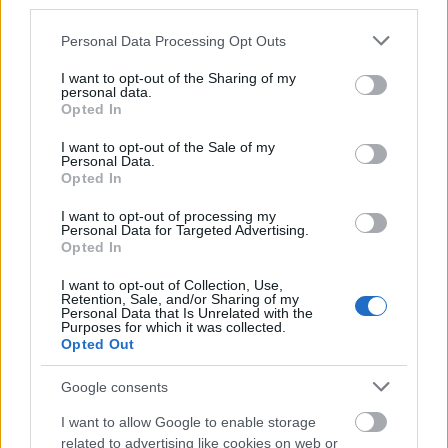
third parties.
Please note that this website/app uses one or more Google
Personal Data Processing Opt Outs
services and may gather and store information including but
not limited to your visit or usage behaviour. You may click to
I want to opt-out of the Sharing of my
Mikulás
Hollandia
Amszterdam
Gyermek
on-air
personal data.
grant or deny consent to Google and its third-party tags to
Opted In
use your data for below specified purposes in below Google
consent section.
I want to opt-out of the Sale of my
Personal Data.
Opted In
I want to opt-out of processing my
Personal Data for Targeted Advertising.
Opted In
MOZART-NAP 2025
I want to opt-out of Collection, Use,
Retention, Sale, and/or Sharing of my
Personal Data that Is Unrelated with the
Purposes for which it was collected.
Opted Out
Google consents
I want to allow Google to enable storage
„BARTÓKKAL EURÓPÁÉRT” – NAGYSZABÁSÚ
related to advertising like cookies on web or