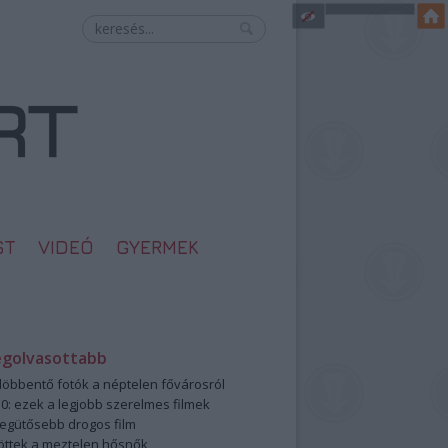
ST
VIDEÓ
GYERMEK
egolvasottabb
öbbentő fotók a néptelen fővárosról
0: ezek a legjobb szerelmes filmek
legütősebb drogos film
öttek a meztelen hősnők