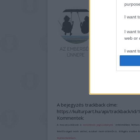
purpose
I want 
I want t
web or d
AZ EMBERSÉG
ETNOFON AZ I.
I want t
ÜNNEPE
ONIFESZT-EN
or app.
I want t
I want t
authenti
A bejegyzés trackback címe:
https://kulturpart.hu/api/trackback/i
Kommentek:
A hozzászólások a
vonatkozó jogszabályok
értelmében felhas
felelősséget nem vállal, azokat nem ellenőrzi. Kifogás esetén 
tájékoztatóban
.