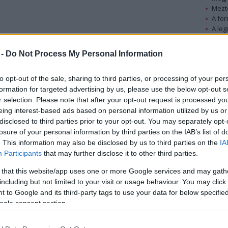
Mezt
A fo
A leg
z és szeretnél elmerülni a tradicionális
Mezt
nk! 20:00-kor kezdünk!
Kész
 -
Do Not Process My Personal Information
Nézd
készü
to opt-out of the sale, sharing to third parties, or processing of your per
Hírle
formation for targeted advertising by us, please use the below opt-out s
r selection. Please note that after your opt-out request is processed y
eing interest-based ads based on personal information utilized by us or
disclosed to third parties prior to your opt-out. You may separately opt-
losure of your personal information by third parties on the IAB’s list of
. This information may also be disclosed by us to third parties on the
IA
Participants
that may further disclose it to other third parties.
 that this website/app uses one or more Google services and may gath
including but not limited to your visit or usage behaviour. You may click 
 to Google and its third-party tags to use your data for below specifi
ogle consent section.