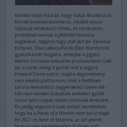
Minden vitán felül áll, hogy habár Mundruczó
Kornél kevésbé kommersz, inkább elvont
stílussal rendelkező filmes, és rendszeres
problémái vannak a játékidő feszesre
vágásával, nagyon nagy utat járt be. Vanessa
Kirbyvel, Shia LaBeouffal és Ellen Burstynnel
gyászdrámát forgatni, amelybe a gigász
Martin Scorsese executive producerként száll
be, a zenét pedig
A gyűrűk urát
is jegyző
Howard Shore szerzi, majd a végeredmény
nem kisebb platformon, mint a Netflixen
tárul a nemzetközi nagyérdemű szeme elé -
hát nem minden kutyafüle kedvéért gyűlik
össze ilyen csapat, ebben biztosak lehetünk.
Én pedig végezetül csak annyit mondhatok,
hogy ha a
Pieces of a Woman
nem kerül majd
fel 2021-es best of listámra, az azt jelenti,
hogy ez egy kiemelkedően jó filmév volt.