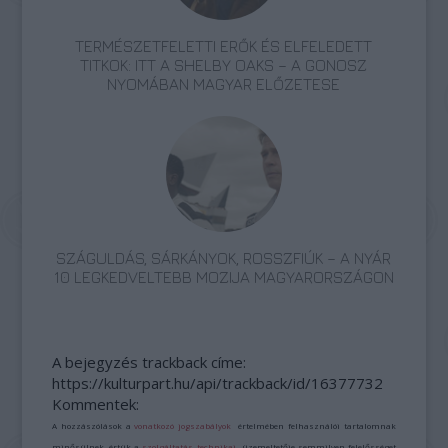
TERMÉSZETFELETTI ERŐK ÉS ELFELEDETT
TITKOK: ITT A SHELBY OAKS – A GONOSZ
NYOMÁBAN MAGYAR ELŐZETESE
SZÁGULDÁS, SÁRKÁNYOK, ROSSZFIÚK – A NYÁR
10 LEGKEDVELTEBB MOZIJA MAGYARORSZÁGON
A bejegyzés trackback címe:
https://kulturpart.hu/api/trackback/id/16377732
Kommentek:
A hozzászólások a
vonatkozó jogszabályok
értelmében felhasználói tartalomnak
minősülnek, értük a
szolgáltatás technikai
üzemeltetője semmilyen felelősséget