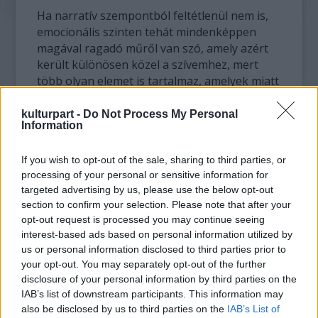
Ha narratív szempontból feltétlenül nem is,
emocionális szinten tehát mindenképpen
magával ragadó műről van szó, amely azért
került különösen közel a szívemhez, mert
több olyan elemet is tartalmaz, amelyek miatt
jó néhány évvel ezelőtt elkezdtem az átlagnál
jobban érdeklődni a mozgóképek iránt. A
kulturpart -
Do Not Process My Personal
Information
legfontosabbak a mindenképpen Mundruczó
erősségei közé sorolható hosszú,
If you wish to opt-out of the sale, sharing to third parties, or
részletgazdag vágatlan jelenetek, amelyek
processing of your personal or sensitive information for
közül a nyitó szülési képsor csak egy. A
targeted advertising by us, please use the below opt-out
rendező több ízben, többféle szituációban is
section to confirm your selection. Please note that after your
tökéletesen teremti meg az összhangot a
opt-out request is processed you may continue seeing
helyszínkialakítás, a kameramunka és a
interest-based ads based on personal information utilized by
színészvezetés között, például a Sean által
us or personal information disclosed to third parties prior to
kezdeményezett, szomorúsággal és
your opt-out. You may separately opt-out of the further
elutasítással feltöltött szexjelenetben, vagy a
disclosure of your personal information by third parties on the
Martha Ellen Burstyn által életre keltett
IAB’s list of downstream participants. This information may
édesanyjánál tartott vendégség képsoraiban.
also be disclosed by us to third parties on the
IAB’s List of