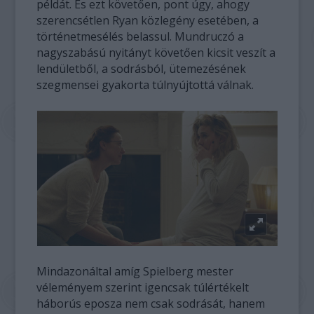
példát. És ezt követően, pont úgy, ahogy
szerencsétlen Ryan közlegény esetében, a
történetmesélés belassul. Mundruczó a
nagyszabású nyitányt követően kicsit veszít a
lendületből, a sodrásból, ütemezésének
szegmensei gyakorta túlnyújtottá válnak.
Mindazonáltal amíg Spielberg mester
véleményem szerint igencsak túlértékelt
háborús eposza nem csak sodrását, hanem