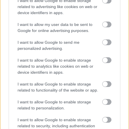
Halálos iramban világában is helytáll.)
I want to allow Google to enable storage
Semmihez sem fogható az, amikor egy film
related to advertising like cookies on web or
device identifiers in apps.
nézése közben olyan színészeket nézhetünk,
akik zsigeri szinten, minden rezdülésükkel
I want to allow my user data to be sent to
szolgálják szerepüket, és még egy közel
Google for online advertising purposes.
félórás vágatlan jelenetben is minden
másodpercben karakterben maradnak -
I want to allow Google to send me
Mundruczó erre abszolút megteremti a
personalized advertising.
lehetőséget, ezzel biztosítva, hogy egy másik
olyan elemmel is találkozzak, ami miatt annak
I want to allow Google to enable storage
idején beleszerettem a filmnézésbe. Kirby
related to analytics like cookies on web or
device identifiers in apps.
csodálatos, az érzelmi hullámvasút minden
szaltóját ösztönszerűen, megbabonázó
I want to allow Google to enable storage
profizmussal veszi, játékát látva olyan
related to functionality of the website or app.
érzésünk lehet, hogy az ilyen szintű
színészetet talán még tanítani sem lehet.
I want to allow Google to enable storage
Bízom benne, hogy sokan egyetértenek
related to personalization.
velem abban, hogy a mozit - és mozi alatt
most a streaming által teremtett házimozi-
I want to allow Google to enable storage
körülményeket is értem - elsősorban az ilyen
related to security, including authentication