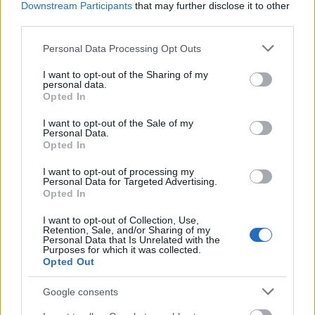
Mindezt láthatóan vágások nélkül, jó eséllyel
Downstream Participants
that may further disclose it to other
third parties.
a rejtett vágásokat is mellőzve, hosszú
etapokban láthatjuk, ezzel még
Please note that this website/app uses one or more Google
Personal Data Processing Opt Outs
emberközelibbé válnak az események, a
services and may gather and store information including but
színészek számára pedig sokkal több
not limited to your visit or usage behaviour. You may click to
I want to opt-out of the Sharing of my
personal data.
potenciál jelentkezik a kibontakozásra.
grant or deny consent to Google and its third-party tags to
Opted In
use your data for below specified purposes in below Google
consent section.
Itt át is térhetünk a
Pieces of a Woman
I want to opt-out of the Sale of my
Personal Data.
kétségtelenül legfontosabb összetevőjére,
Opted In
amely nem más mint az alakításáért a
Velencei Nemzetközi Filmfesztiválon is
I want to opt-out of processing my
Personal Data for Targeted Advertising.
díjazott Vanessa Kirby, akit nagyjából még 2-
Opted In
3 nagyon jó szerepválasztás választ el attól,
hogy visszavonhatatlanul korunk egyik
I want to opt-out of Collection, Use,
Retention, Sale, and/or Sharing of my
legnagyszerűbb filmsztárjává váljon. (Nem
Personal Data that Is Unrelated with the
csupán tehetsége miatt, hanem pályája
Purposes for which it was collected.
Opted Out
példás diverzitása okán is, hiszen ugyanúgy
hiteles volt
A korona
Margit hercegnőjeként,
Google consents
mint ahogy a Mission: Impossible vagy a