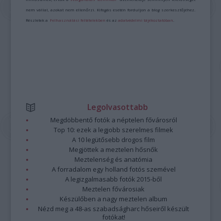
nem vállal, azokat nem ellenőrzi. Kifogás esetén forduljon a blog szerkesztőjéhez.
Részletek a
Felhasználási feltételekben
és az
adatvédelmi tájékoztatóban
.
Legolvasottabb
Megdöbbentő fotók a néptelen fővárosról
Top 10: ezek a legjobb szerelmes filmek
A 10 legütősebb drogos film
Megjöttek a meztelen hősnők
Meztelenség és anatómia
A forradalom egy holland fotós szemével
A legizgalmasabb fotók 2015-ből
Meztelen fővárosiak
Készülőben a nagy meztelen album
Nézd meg a 48-as szabadságharc hőseiről készült
fotókat!