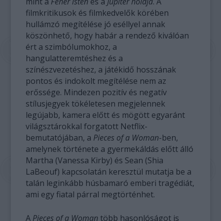
mint a
Fehér isten
és a
Jupiter holdja
. A
filmkritikusok és filmkedvelők körében
hullámzó megítélése jó eséllyel annak
köszönhető, hogy habár a rendező kiválóan
ért a szimbólumokhoz, a
hangulatteremtéshez és a
színészvezetéshez, a játékidő hosszának
pontos és indokolt megítélése nem az
erőssége. Mindezen pozitív és negatív
stílusjegyek tökéletesen megjelennek
legújabb, kamera előtt és mögött egyaránt
világsztárokkal forgatott Netflix-
bemutatójában, a
Pieces of a Woman
-ben,
amelynek története a gyermekáldás előtt álló
Martha (Vanessa Kirby) és Sean (Shia
LaBeouf) kapcsolatán keresztül mutatja be a
talán leginkább húsbamaró emberi tragédiát,
ami egy fiatal párral megtörténhet.
A
Pieces of a Woman
több hasonlóságot is