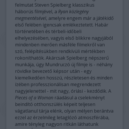
felmutat Steven Spielberg klasszikus
háborús filmjével, a
Ryan közlegény
megmentésével
, amelyre engem már a játékidő
első felében igencsak emlékeztetett. Habár
történetében és térbeli-időbeli
elhelyezésében, vagyis első blikkre nagyjából
mindenben merően másféle filmekről van
szó, felépítésükben rendkívüli mértékben
rokoníthatók. Akárcsak Spielberg népszerű
munkája, úgy Mundruczó új filmje is - néhány
rövidke bevezető képsor után - egy
kiemelkedően hosszú, részletesen és minden
ízében professzionálisan megrendezett
nagyjelenettel - mit nagy, óriási - kezdődik. A
Pieces of a Woman
ráadásul a cselekményt
beindító otthonszülés képeit teljesen
vágatlanul tárja elénk, olyan mélyen berántva
ezzel az érzelmileg letaglózó atmoszférába,
amire tényleg nagyon ritkán láthatunk