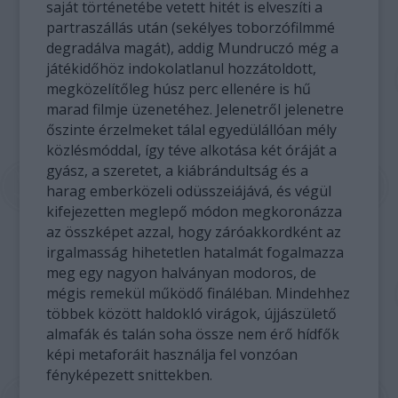
saját történetébe vetett hitét is elveszíti a
partraszállás után (sekélyes toborzófilmmé
degradálva magát), addig Mundruczó még a
játékidőhöz indokolatlanul hozzátoldott,
megközelítőleg húsz perc ellenére is hű
marad filmje üzenetéhez. Jelenetről jelenetre
őszinte érzelmeket tálal egyedülállóan mély
közlésmóddal, így téve alkotása két óráját a
gyász, a szeretet, a kiábrándultság és a
harag emberközeli odüsszeiájává, és végül
kifejezetten meglepő módon megkoronázza
az összképet azzal, hogy záróakkordként az
irgalmasság hihetetlen hatalmát fogalmazza
meg egy nagyon halványan modoros, de
mégis remekül működő fináléban. Mindehhez
többek között haldokló virágok, újjászülető
almafák és talán soha össze nem érő hídfők
képi metaforáit használja fel vonzóan
fényképezett snittekben.