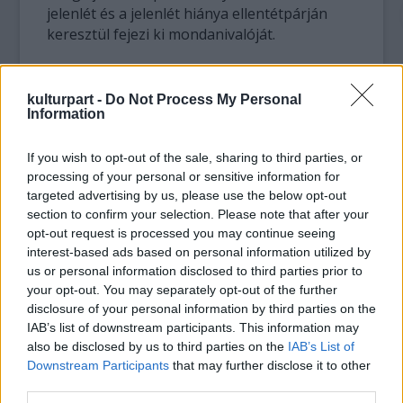
jelenlét és a jelenlét hiánya ellentétpárján
keresztül fejezi ki mondanivalóját.
Galambos Eszter 2014-ben diplomázott a
budapesti Moholy-Nagy Művészeti
kulturpart -
Do Not Process My Personal
Information
Egyetemen (MOME) fotográfusként. 2014 és
2017 között a berlini Művészeti Egyetemen
If you wish to opt-out of the sale, sharing to third parties, or
(Universität der Künste, UdK) tanult kísérleti
processing of your personal or sensitive information for
film és média szakon, majd a budapesti
targeted advertising by us, please use the below opt-out
Színház- és Filmművészeti Egyetemen
section to confirm your selection. Please note that after your
operatőri diplomát szerzett. Berlini évei alatt
opt-out request is processed you may continue seeing
rendszeresen részt vett az UdK csoportos
interest-based ads based on personal information utilized by
kiállításain, az IBB Fotográfiai Díj
us or personal information disclosed to third parties prior to
válogatásában 2015-ben és 2016-ban is
your opt-out. You may separately opt-out of the further
szerepelt. Ugyancsak 2016-ban a CHB
Human
disclosure of your personal information by third parties on the
Scale
című kiállításán is találkozhatott
IAB’s list of downstream participants. This information may
munkáival a közönség.
also be disclosed by us to third parties on the
IAB’s List of
Downstream Participants
that may further disclose it to other
third parties.
A
https://vrt-art.com/chb/
címen elérhető