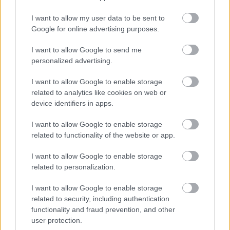
I want to allow my user data to be sent to
Google for online advertising purposes.
Fotó
Németország
Berlin
Kiállítás
Képzőművészet
Fotósorozat
Képző
CHB
I want to allow Google to send me
personalized advertising.
I want to allow Google to enable storage
related to analytics like cookies on web or
device identifiers in apps.
I want to allow Google to enable storage
A SARKVIDÉKI ÉJSZAKA CSILLAGAI
related to functionality of the website or app.
I want to allow Google to enable storage
related to personalization.
I want to allow Google to enable storage
related to security, including authentication
functionality and fraud prevention, and other
user protection.
LÉTEZIK GYÓGYÍTÓ MÚZEUM?!