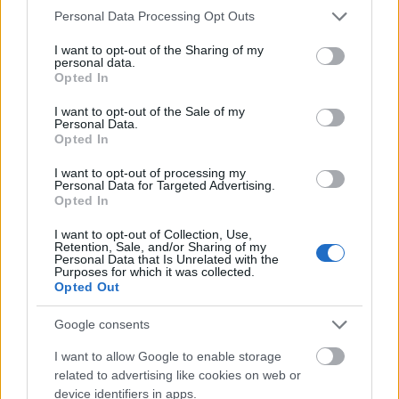
galériában Galambos Eszter tárlata után
Please note that this website/app uses one or more Google
Personal Data Processing Opt Outs
Lugosi Lugó László budapesti graffitikről
services and may gather and store information including but
készített fotóiból rendezett kiállítása lesz
not limited to your visit or usage behaviour. You may click to
I want to opt-out of the Sharing of my
personal data.
látható, várhatóan február végétől.
grant or deny consent to Google and its third-party tags to
Opted In
use your data for below specified purposes in below Google
consent section.
A CHB a járvány második hullámának
I want to opt-out of the Sale of my
Personal Data.
megfékezésére egész Németországban
Opted In
bevezetett szabályok miatt a többi berlini
kulturális intézménnyel együtt zárva tart,
I want to opt-out of processing my
Personal Data for Targeted Advertising.
ezért munkatársai a virtuális térre, illetve az
Opted In
épületen kívül is megtekinthető, koronavírus
kompatibilis programokra összpontosítanak.
I want to opt-out of Collection, Use,
Retention, Sale, and/or Sharing of my
Így például decemberben az intézet
Personal Data that Is Unrelated with the
Purposes for which it was collected.
épületének hatalmas panorámaablakára
Opted Out
szabott digitális fotókiállítást rendeztek az
utóbbi két év legizgalmasabb eseményein
Google consents
készített felvételekből és a tervezett új
programokra készített előzetes anyagokból.
I want to allow Google to enable storage
related to advertising like cookies on web or
device identifiers in apps.