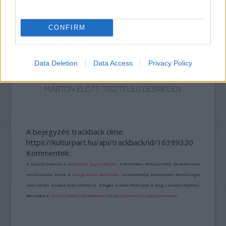
CONFIRM
Data Deletion
Data Access
Privacy Policy
A SZTÁROK FOTÓSA, A VÁROS FIA – SZIPÁL
MÁRTON ELŐTT TISZTELEG DEBRECEN
A bejegyzés trackback címe:
https://kulturpart.hu/api/trackback/id/16399320
Kommentek:
A hozzászólások a
vonatkozó jogszabályok
értelmében felhasználói tartalomnak
minősülnek, értük a
szolgáltatás technikai
üzemeltetője semmilyen felelősséget
nem vállal, azokat nem ellenőrzi. Kifogás esetén forduljon a blog szerkesztőjéhez.
Részletek a
Felhasználási feltételekben
és az
adatvédelmi tájékoztatóban
.