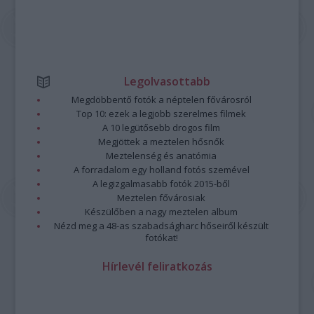
Legolvasottabb
Megdöbbentő fotók a néptelen fővárosról
Top 10: ezek a legjobb szerelmes filmek
A 10 legütősebb drogos film
Megjöttek a meztelen hősnők
Meztelenség és anatómia
A forradalom egy holland fotós szemével
A legizgalmasabb fotók 2015-ből
Meztelen fővárosiak
Készülőben a nagy meztelen album
Nézd meg a 48-as szabadságharc hőseiről készült
fotókat!
Hírlevél feliratkozás