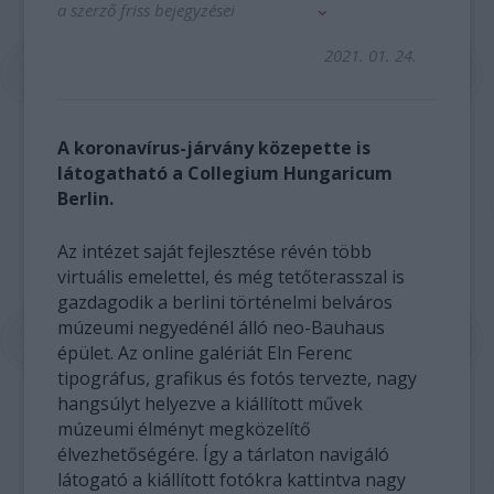
a szerző friss bejegyzései
2021. 01. 24.
A koronavírus-járvány közepette is
látogatható a Collegium Hungaricum
Berlin.
Az intézet saját fejlesztése révén több
virtuális emelettel, és még tetőterasszal is
gazdagodik a berlini történelmi belváros
múzeumi negyedénél álló neo-Bauhaus
épület. Az online galériát Eln Ferenc
tipográfus, grafikus és fotós tervezte, nagy
hangsúlyt helyezve a kiállított művek
múzeumi élményt megközelítő
élvezhetőségére. Így a tárlaton navigáló
látogató a kiállított fotókra kattintva nagy