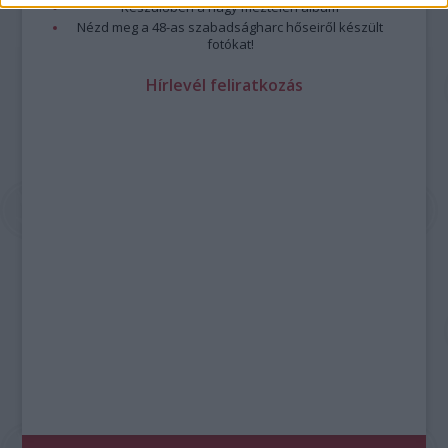
Készülőben a nagy meztelen album
Nézd meg a 48-as szabadságharc hőseiről készült
fotókat!
Hírlevél feliratkozás