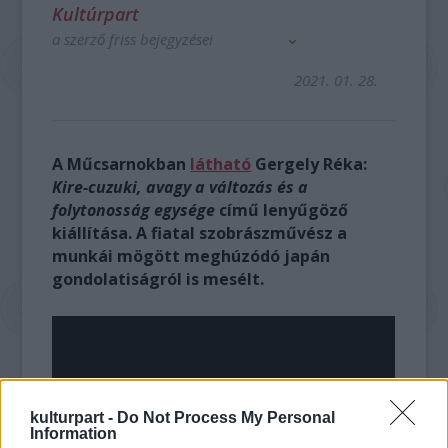
Kultúrpart
a szerző friss bejegyzései
2021. 01. 28.
A Műcsarnokban
látható
Gergely Réka:
Kire-cuzuki, avagy a változás és a
folytonosság egysége
című lenyűgöző
kiállítása. A fiatal szobrászművész a
munkái mögött meghúzódó japán
gondolatiságról is mesélt.
kulturpart -
Do Not Process My Personal
Information