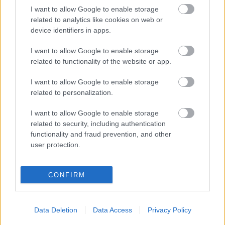
Kommentek:
I want to allow Google to enable storage
A hozzászólások a
vonatkozó jogszabályok
értelmében felhasználói tartalomnak
related to analytics like cookies on web or
minősülnek, értük a
szolgáltatás technikai
üzemeltetője semmilyen felelősséget
device identifiers in apps.
nem vállal, azokat nem ellenőrzi. Kifogás esetén forduljon a blog szerkesztőjéhez.
Részletek a
Felhasználási feltételekben
és az
adatvédelmi tájékoztatóban
.
I want to allow Google to enable storage
related to functionality of the website or app.
I want to allow Google to enable storage
related to personalization.
I want to allow Google to enable storage
related to security, including authentication
Legolvasottabb
functionality and fraud prevention, and other
user protection.
Megdöbbentő fotók a néptelen fővárosról
Top 10: ezek a legjobb szerelmes filmek
A 10 legütősebb drogos film
CONFIRM
Megjöttek a meztelen hősnők
Meztelenség és anatómia
A forradalom egy holland fotós szemével
A legizgalmasabb fotók 2015-ből
Data Deletion
Data Access
Privacy Policy
Meztelen fővárosiak