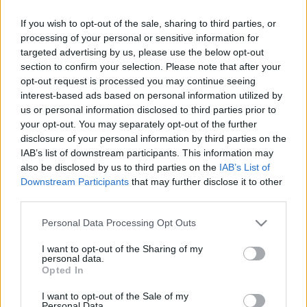
If you wish to opt-out of the sale, sharing to third parties, or
processing of your personal or sensitive information for
targeted advertising by us, please use the below opt-out
section to confirm your selection. Please note that after your
opt-out request is processed you may continue seeing
interest-based ads based on personal information utilized by
us or personal information disclosed to third parties prior to
your opt-out. You may separately opt-out of the further
disclosure of your personal information by third parties on the
Japán
MMA
Műcsarnok
Képzőművészet
Kincskereső
IAB’s list of downstream participants. This information may
Képző
Mozgópart
also be disclosed by us to third parties on the
IAB’s List of
Downstream Participants
that may further disclose it to other
third parties.
Please note that this website/app uses one or more Google
Personal Data Processing Opt Outs
services and may gather and store information including but
not limited to your visit or usage behaviour. You may click to
I want to opt-out of the Sharing of my
personal data.
grant or deny consent to Google and its third-party tags to
Opted In
use your data for below specified purposes in below Google
AZ EMBERSÉG ÜNNEPE
consent section.
I want to opt-out of the Sale of my
Personal Data.