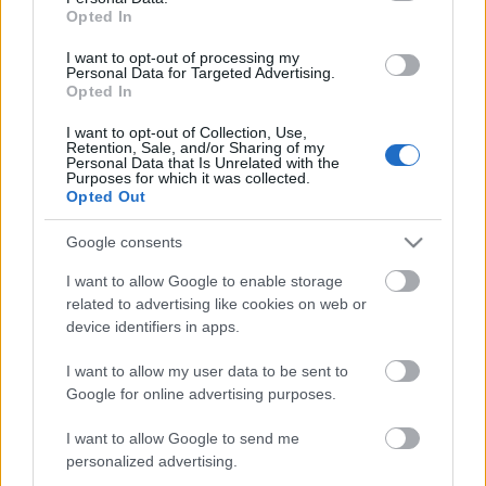
Opted In
I want to opt-out of processing my
Personal Data for Targeted Advertising.
Opted In
I want to opt-out of Collection, Use,
„NEM TÖBB EZER EMBERRE UTAZUNK, HANEM
Retention, Sale, and/or Sharing of my
Personal Data that Is Unrelated with the
EGY VÁLOGATOTT TÁRSASÁGRA”
Purposes for which it was collected.
Opted Out
Google consents
I want to allow Google to enable storage
related to advertising like cookies on web or
device identifiers in apps.
LÉTEZIK GYÓGYÍTÓ MÚZEUM?!
I want to allow my user data to be sent to
Google for online advertising purposes.
I want to allow Google to send me
A bejegyzés trackback címe:
personalized advertising.
https://kulturpart.hu/api/trackback/id/16406846