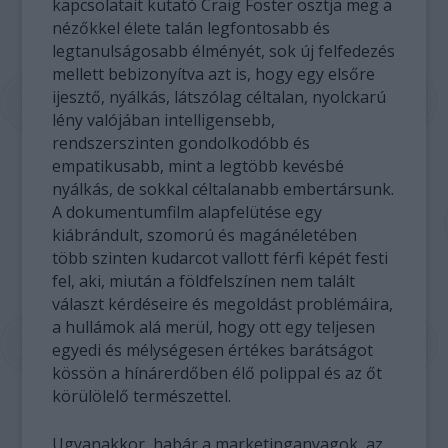
kapcsolatait kutató Craig Foster osztja meg a
nézőkkel élete talán legfontosabb és
legtanulságosabb élményét, sok új felfedezés
mellett bebizonyítva azt is, hogy egy elsőre
ijesztő, nyálkás, látszólag céltalan, nyolckarú
lény valójában intelligensebb,
rendszerszinten gondolkodóbb és
empatikusabb, mint a legtöbb kevésbé
nyálkás, de sokkal céltalanabb embertársunk.
A dokumentumfilm alapfelütése egy
kiábrándult, szomorú és magánéletében
több szinten kudarcot vallott férfi képét festi
fel, aki, miután a földfelszínen nem talált
választ kérdéseire és megoldást problémáira,
a hullámok alá merül, hogy ott egy teljesen
egyedi és mélységesen értékes barátságot
kössön a hínárerdőben élő polippal és az őt
körülölelő természettel.
Ugyanakkor, habár a marketinganyagok, az