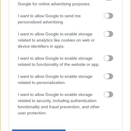
Google for online advertising purposes.
nagyobb értéket. Azt hiszem, a film eme kettő
fődimenziója nagyjából egy szinten lehet.
I want to allow Google to send me
Mindkettő innovatív, erőteljes és
personalized advertising.
stílusteremtő.
I want to allow Google to enable storage
related to analytics like cookies on web or
device identifiers in apps.
I want to allow Google to enable storage
related to functionality of the website or app.
I want to allow Google to enable storage
related to personalization.
I want to allow Google to enable storage
related to security, including authentication
Sőt, a kettő talán nem is működhetne ennyire
functionality and fraud prevention, and other
jól egymás nélkül. Persze,
user protection.
meghallgathatnánk mondjuk egy
tévériportban Craigtől a polippal töltött
hónapok felelevenítését, és valószínűleg