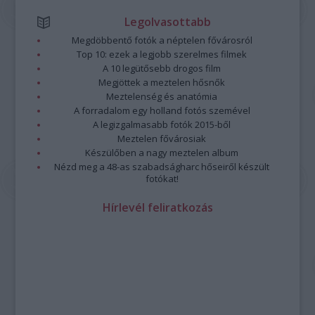
Legolvasottabb
Megdöbbentő fotók a néptelen fővárosról
Top 10: ezek a legjobb szerelmes filmek
A 10 legütősebb drogos film
Megjöttek a meztelen hősnők
Meztelenség és anatómia
A forradalom egy holland fotós szemével
A legizgalmasabb fotók 2015-ből
Meztelen fővárosiak
Készülőben a nagy meztelen album
Nézd meg a 48-as szabadságharc hőseiről készült
fotókat!
Hírlevél feliratkozás