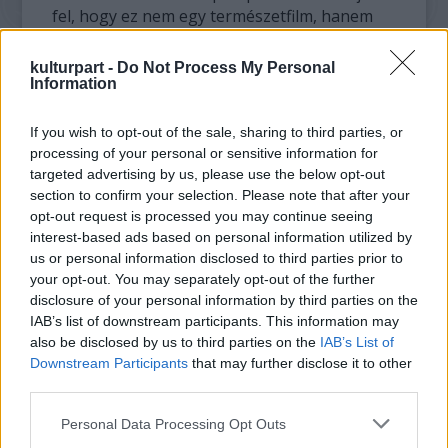
fel, hogy ez nem egy természetfilm, hanem
egy megrendítő hitelességgel és
feltárulkozással előadott, számos
kulturpart -
Do Not Process My Personal
állatszereplőjével együtt is nagyon emberi,
Information
spirituális, érzelmi és pszichológiai utazás,
amely legkatartikusabb pontjain szinte
If you wish to opt-out of the sale, sharing to third parties, or
meditatív módon kiegyensúlyozott állapotba
processing of your personal or sensitive information for
targeted advertising by us, please use the below opt-out
is juttathatja a kellően átszellemülő nézőt.
section to confirm your selection. Please note that after your
opt-out request is processed you may continue seeing
interest-based ads based on personal information utilized by
us or personal information disclosed to third parties prior to
your opt-out. You may separately opt-out of the further
disclosure of your personal information by third parties on the
IAB’s list of downstream participants. This information may
also be disclosed by us to third parties on the
IAB’s List of
Downstream Participants
that may further disclose it to other
third parties.
Please note that this website/app uses one or more Google
Personal Data Processing Opt Outs
services and may gather and store information including but