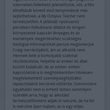
interneten fellelhető jelenetfotók, sőt, a film
elindítását követő első benyomások más
sejtethetnek, a
My Octopus Teacher
nem
természetfilm. A játékidő nyolcvanöt
percében felbukkanó állatok és tengeri
környezetek kapcsán lényeges és az
események megértéséhez szükséges
biológiai információkat persze megismerjük
Craig narrációjából, ám az alkotók nem
mennek bele a komolyabb szakmai
részletezésbe, helyette az ember és állat
között kialakuló, de az ember-ember
kapcsolatokra is meghökkentően hitelesen
megfeleltethető személyiségfejlődési
tapasztalatok kerülnek előtérbe. Szerencsére
egyáltalán nem is érhető tetten semmilyen
szándék arra, hogy az alkotást
természetfilmként adják el nekünk, de ha fel
is merülne ilyen hajlam, az is egy teljes