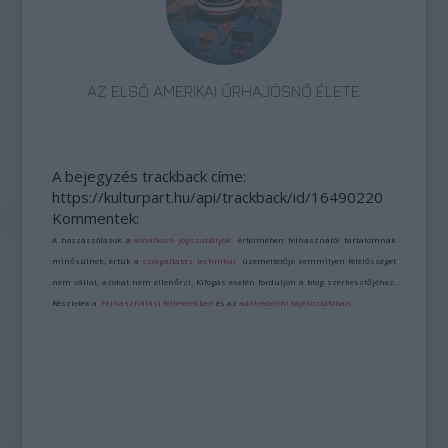
AZ ELSŐ AMERIKAI ŰRHAJÓSNŐ ÉLETE
A bejegyzés trackback címe:
https://kulturpart.hu/api/trackback/id/16490220
Kommentek:
A hozzászólások a
vonatkozó jogszabályok
értelmében felhasználói tartalomnak
minősülnek, értük a
szolgáltatás technikai
üzemeltetője semmilyen felelősséget
nem vállal, azokat nem ellenőrzi. Kifogás esetén forduljon a blog szerkesztőjéhez.
Részletek a
Felhasználási feltételekben
és az
adatvédelmi tájékoztatóban
.