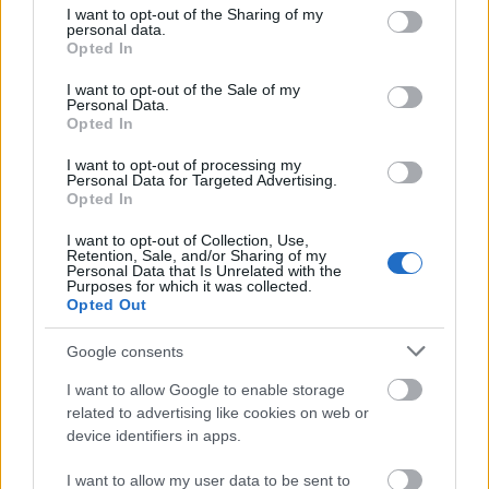
not limited to your visit or usage behaviour. You may click to
I want to opt-out of the Sharing of my
personal data.
A
My Octopus Teacher
története, amelyhez
grant or deny consent to Google and its third-party tags to
Opted In
hasonlót leginkább csak kutyákkal,
use your data for below specified purposes in below Google
macskákkal és esetleg emberszabásúakkal
consent section.
I want to opt-out of the Sale of my
Personal Data.
láthattunk korábban, legtöbb esetben
Opted In
ráadásul játékfilmként, már akkor is nagyon
megindító lehetett, amíg csak Craighez és
I want to opt-out of processing my
Personal Data for Targeted Advertising.
nyolckarú barátjához tartozott, majd minden
Opted In
bizonnyal a forgatókönyv lapjain is tetszetős
árnyalatokat öltött. Viszont ahhoz, hogy a
I want to opt-out of Collection, Use,
Retention, Sale, and/or Sharing of my
való élet megírhatatlan, csak átélés után
Personal Data that Is Unrelated with the
megismerhető legmélyebb pillanatait
Purposes for which it was collected.
Opted Out
megjelentessék a kamerák előtt, és ezt úgy
tegyék, hogy az ennyire katartikus és
Google consents
magával ragadó legyen, az alkotóknak igazán
érteniük kell a szakmájukhoz. Nehezemre
I want to allow Google to enable storage
esik eldönteni, hogy vajon a Craig által
related to advertising like cookies on web or
elmesélt eseményekben parázsló érzelmi
device identifiers in apps.
energia vagy Pippa Ehrlich és James Reed
I want to allow my user data to be sent to
rendezőpárosának tehetsége képvisel