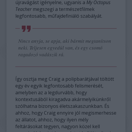
újravágást igényelne, ugyanis a
My Octopus
Teacher
megszegi a természetfilmek
legfontosabb, műfajdefiniáló szabályát.
Nincs anyja, se apja, aki bármit megtanítson
neki. Teljesen egyedül van, és egy csomó
ragadozó vadászik rá.
Így osztja meg Craig a polipbarátjával töltött
egy év egyik legfontosabb felismerését,
amelyben az a legdurvább, hogy
kontextusából kiragadva akármelyikünkről
szólhatna bizonyos életszakaszunkban. És
ahhoz, hogy Craig ennyire jól megismerhesse
az állatot, ahhoz, hogy ilyen mély
feltárásokat tegyen, nagyon közel kell