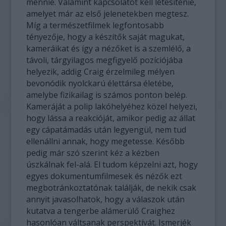
mennie. Valamint kapcsolatot kell létesítenie,
amelyet már az első jelenetekben megtesz.
Míg a természetfilmek legfontosabb
tényezője, hogy a készítők saját magukat,
kameráikat és így a nézőket is a szemlélő, a
távoli, tárgyilagos megfigyelő pozíciójába
helyezik, addig Craig érzelmileg mélyen
bevonódik nyolckarú élettársa életébe,
amelybe fizikailag is számos ponton belép.
Kameráját a polip lakóhelyéhez közel helyezi,
hogy lássa a reakcióját, amikor pedig az állat
egy cápatámadás után legyengül, nem tud
ellenállni annak, hogy megetesse. Később
pedig már szó szerint kéz a kézben
úszkálnak fel-alá. El tudom képzelni azt, hogy
egyes dokumentumfilmesek és nézők ezt
megbotránkoztatónak találják, de nekik csak
annyit javasolhatok, hogy a válaszok után
kutatva a tengerbe alámerülő Craighez
hasonlóan váltsanak perspektívát. Ismerjék