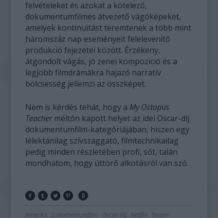
felvételeket és azokat a kötelező,
dokumentumfilmes átvezető vágóképeket,
amelyek kontinuitást teremtenek a több mint
háromszáz nap eseményeit felelevenítő
produkció fejezetei között. Érzékeny,
átgondolt vágás, jó zenei kompozíció és a
legjobb filmdrámákra hajazó narratív
bölcsesség jellemzi az összképet.
Nem is kérdés tehát, hogy a
My Octopus
Teacher
méltón kapott helyet az idei Oscar-díj
dokumentumfilm-kategóriájában, hiszen egy
lélektanilag szívszaggató, filmtechnikailag
pedig minden részletében profi, sőt, talán
mondhatom, hogy úttörő alkotásról van szó.
Amerika
Dokumentumfilm
Oscar-díj
Netflix
Tenger