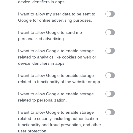
device identifiers in apps.
Egyed Bea - Fekete Ádám
I want to allow my user data to be sent to
Google for online advertising purposes.
Fülöp László
I want to allow Google to send me
personalized advertising.
Juhász Kata
I want to allow Google to enable storage
Szabó Veronika
related to analytics like cookies on web or
device identifiers in apps.
I want to allow Google to enable storage
related to functionality of the website or app.
Bővebb információ a Slippery Project
facebook oldalán
érhető el, jegyvásárlásra
I want to allow Google to enable storage
az
alábbi oldalon
van lehetőség.
related to personalization.
I want to allow Google to enable storage
related to security, including authentication
functionality and fraud prevention, and other
Színház
Humor
Tánc
Kortárs
Aulea Alkotóműhely
Élő
user protection.