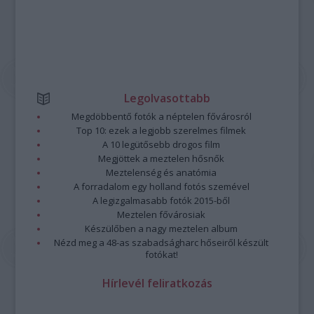
Legolvasottabb
Megdöbbentő fotók a néptelen fővárosról
Top 10: ezek a legjobb szerelmes filmek
A 10 legütősebb drogos film
Megjöttek a meztelen hősnők
Meztelenség és anatómia
A forradalom egy holland fotós szemével
A legizgalmasabb fotók 2015-ből
Meztelen fővárosiak
Készülőben a nagy meztelen album
Nézd meg a 48-as szabadságharc hőseiről készült
fotókat!
Hírlevél feliratkozás