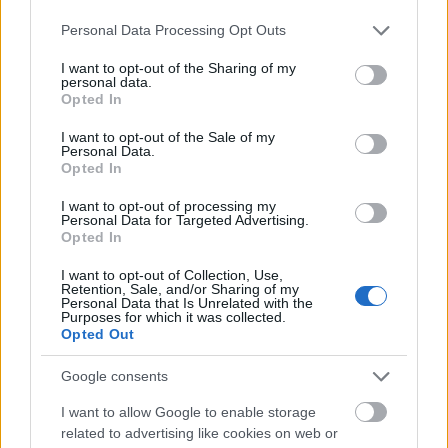
amikor az a társadalmi párbeszéd terepe és
Please note that this website/app uses one or more Google
kiváltója volt.” – Lóky Tamás, a Slippery
Personal Data Processing Opt Outs
services and may gather and store information including but
projekt ötletgazdája
not limited to your visit or usage behaviour. You may click to
I want to opt-out of the Sharing of my
personal data.
grant or deny consent to Google and its third-party tags to
Opted In
use your data for below specified purposes in below Google
consent section.
A Slippery esteken rövid, 10-15 perces külön
I want to opt-out of the Sale of my
Personal Data.
előadások követik egymást, a meglepetés
Opted In
garantált!
I want to opt-out of processing my
Personal Data for Targeted Advertising.
Opted In
Aulea Alapítvány: Slippery
I want to opt-out of Collection, Use,
Retention, Sale, and/or Sharing of my
május 15. 20:00
Personal Data that Is Unrelated with the
Purposes for which it was collected.
Opted Out
Trip hajó
Google consents
Eladók:
I want to allow Google to enable storage
related to advertising like cookies on web or
Biczók Anna