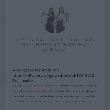
KÖRFORGÁSBAN – TRADÍCIÓ ÉS MODERNITÁS
EGY ÚJ, FORMABONTÓ DIVATSZÍNHÁZI
ELŐADÁSÁBAN
A bejegyzés trackback címe:
https://kulturpart.hu/api/trackback/id/16513212
Kommentek:
A hozzászólások a
vonatkozó jogszabályok
értelmében felhasználói tartalomnak
minősülnek, értük a
szolgáltatás technikai
üzemeltetője semmilyen felelősséget
nem vállal, azokat nem ellenőrzi. Kifogás esetén forduljon a blog szerkesztőjéhez.
Részletek a
Felhasználási feltételekben
és az
adatvédelmi tájékoztatóban
.