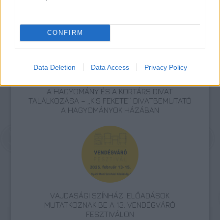
közvetítés
Trip hajó
CONFIRM
Data Deletion
Data Access
Privacy Policy
A HAGYOMÁNY ÉS A KORTÁRS DIVAT
TALÁLKOZÁSA – „KIS FEKETE” DIVATBEMUTATÓ
A HAGYOMÁNYOK HÁZÁBAN
VAJDASÁGI SZÍNHÁZI ELŐADÁSOK
MUTATKOZNAK BE A 13. VENDÉGVÁRÓ
FESZTIVÁLON