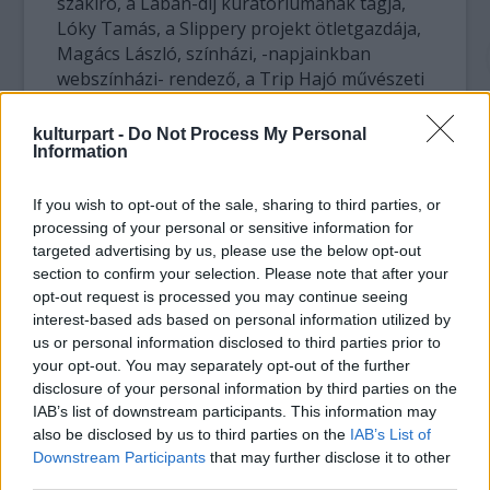
szakíró, a Lábán-díj kuratóriumának tagja,
Lóky Tamás, a Slippery projekt ötletgazdája,
Magács László, színházi, -napjainkban
webszínházi- rendező, a Trip Hajó művészeti
vezetője és Szabó-Székely Ármin, kortárstánc
előadások társalkotója, színházi dramaturg.
kulturpart -
Do Not Process My Personal
Information
If you wish to opt-out of the sale, sharing to third parties, or
„Bízom benne, hogy az az egykor igen széles
processing of your personal or sensitive information for
réteg, amelyik nem is olyan régen például
targeted advertising by us, please use the below opt-out
Hofi Géza olykor zenés színházba hajló,
section to confirm your selection. Please note that after your
főként közéleti témákkal foglalkozó estjeinek
opt-out request is processed you may continue seeing
közönsége volt, ma is megnyerhető egy olyan
interest-based ads based on personal information utilized by
us or personal information disclosed to third parties prior to
XXI. századi műfaj számára, ahol komplex
your opt-out. You may separately opt-out of the further
tehetségekkel megáldott előadók a megfelelő
disclosure of your personal information by third parties on the
humorral, de nagyon is komoly,
IAB’s list of downstream participants. This information may
mindannyiunkat érintő témákat járnak körül
also be disclosed by us to third parties on the
IAB’s List of
művészeti eszközök segítségével. Ezzel
Downstream Participants
that may further disclose it to other
visszahelyezzük a színházat antik szerepébe,
third parties.