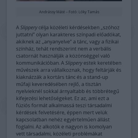
Andrássy Máté – Fotó: Lóky Tamás
A
Slippery
célja közéleti kérdésekben „szóhoz
juttatni” olyan karakteres színpadi előadókat,
akiknek az „anyanyelve” a tánc, vagy a fizikai
színház, tehát rendszerint nem a verbális
csatornát használják a közönséggel való
kommunikációban. A
Slippery
estek keretében
művészek arra vállalkoznak, hogy feltárják és
kiaknázzák a kortárs tánc és a stand-up
műfaji keveredésében rejlő, a tisztán
nyelvieknél sokkal árnyaltabb és többrétegű
kifejezési lehetőségeket. Ez az, ami ezt a
fúziós formát alkalmassá teszi társadalmi
kérdések felvetésére, éppen mert velük
kapcsolatban nehéz egyértelműen állást
foglalni. Az alkotók e nagyon is komolyan
vett társadalmi, közéleti problémákat