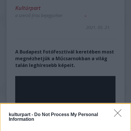
Kultúrpart
a szerző friss bejegyzései
2021. 05. 21.
A Budapest FotóFesztivál keretében most
megnézhetjük a Műcsarnokban a világ
talán leghíresebb képeit.
kulturpart -
Do Not Process My Personal
Information