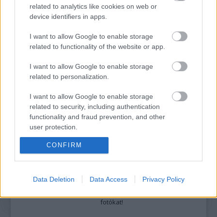
related to analytics like cookies on web or
Részletek a
Felhasználási feltételekben
és az
adatvédelmi tájékoztatóban
.
device identifiers in apps.
I want to allow Google to enable storage
related to functionality of the website or app.
I want to allow Google to enable storage
related to personalization.
Legolvasottabb
I want to allow Google to enable storage
Megdöbbentő fotók a néptelen fővárosról
related to security, including authentication
Top 10: ezek a legjobb szerelmes filmek
functionality and fraud prevention, and other
A 10 legütősebb drogos film
user protection.
Megjöttek a meztelen hősnők
Meztelenség és anatómia
CONFIRM
A forradalom egy holland fotós szemével
A legizgalmasabb fotók 2015-ből
Meztelen fővárosiak
Data Deletion
Data Access
Privacy Policy
Készülőben a nagy meztelen album
Nézd meg a 48-as szabadságharc hőseiről készült
fotókat!