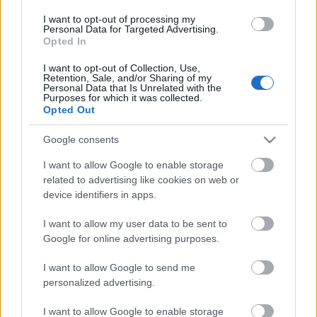
I want to opt-out of processing my
Personal Data for Targeted Advertising.
Opted In
A SARKVIDÉKI ÉJSZAKA CSILLAGAI
I want to opt-out of Collection, Use,
Retention, Sale, and/or Sharing of my
Personal Data that Is Unrelated with the
Purposes for which it was collected.
Opted Out
Google consents
I want to allow Google to enable storage
AZ EMBERSÉG ÜNNEPE
related to advertising like cookies on web or
device identifiers in apps.
I want to allow my user data to be sent to
Google for online advertising purposes.
A bejegyzés trackback címe:
https://kulturpart.hu/api/trackback/id/16567698
I want to allow Google to send me
Kommentek:
personalized advertising.
A hozzászólások a
vonatkozó jogszabályok
értelmében felhasználói tartalomnak
minősülnek, értük a
szolgáltatás technikai
üzemeltetője semmilyen felelősséget
I want to allow Google to enable storage
nem vállal, azokat nem ellenőrzi. Kifogás esetén forduljon a blog szerkesztőjéhez.