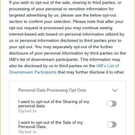
If you wish to opt-out of the sale, sharing to third parties, or
processing of your personal or sensitive information for
targeted advertising by us, please use the below opt-out
section to confirm your selection. Please note that after your
opt-out request is processed you may continue seeing
interest-based ads based on personal information utilized by
us or personal information disclosed to third parties prior to
your opt-out. You may separately opt-out of the further
Fotó
MMA
Műcsarnok
Fotósorozat
Kincskereső
Képző
Mozgópart
disclosure of your personal information by third parties on the
IAB’s list of downstream participants. This information may
also be disclosed by us to third parties on the
IAB’s List of
Downstream Participants
that may further disclose it to other
third parties.
Please note that this website/app uses one or more Google
Personal Data Processing Opt Outs
services and may gather and store information including but
not limited to your visit or usage behaviour. You may click to
I want to opt-out of the Sharing of my
personal data.
BUDAPEST FOTÓFESZTIVÁL NO.9.
grant or deny consent to Google and its third-party tags to
Opted In
use your data for below specified purposes in below Google
consent section.
I want to opt-out of the Sale of my
Personal Data.
Opted In