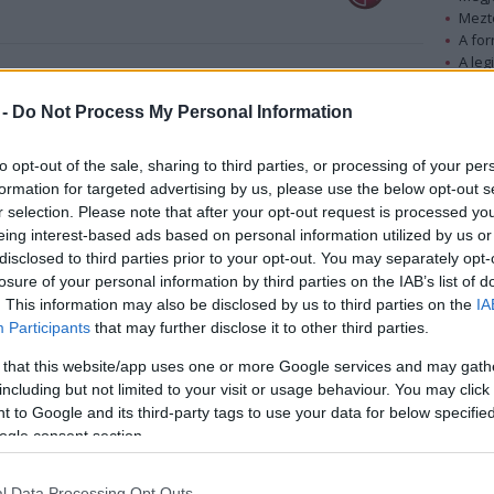
Mezt
A fo
A leg
Mezt
etlen
nek egyik főszerepét alakítja Börcsök
Kész
 -
Do Not Process My Personal Information
 az SZFE-n, de már hatalmas színészi rutinnal
Nézd
ök Enikőről is beszélgettünk vele.
készü
to opt-out of the sale, sharing to third parties, or processing of your per
Hírle
formation for targeted advertising by us, please use the below opt-out s
r selection. Please note that after your opt-out request is processed y
eing interest-based ads based on personal information utilized by us or
disclosed to third parties prior to your opt-out. You may separately opt-
losure of your personal information by third parties on the IAB’s list of
. This information may also be disclosed by us to third parties on the
IA
Participants
that may further disclose it to other third parties.
 that this website/app uses one or more Google services and may gath
including but not limited to your visit or usage behaviour. You may click 
 to Google and its third-party tags to use your data for below specifi
ogle consent section.
l Data Processing Opt Outs