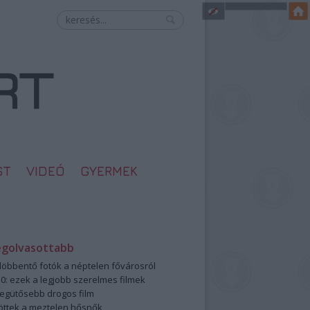
ST
VIDEÓ
GYERMEK
egolvasottabb
öbbentő fotók a néptelen fővárosról
0: ezek a legjobb szerelmes filmek
legütősebb drogos film
öttek a meztelen hősnők