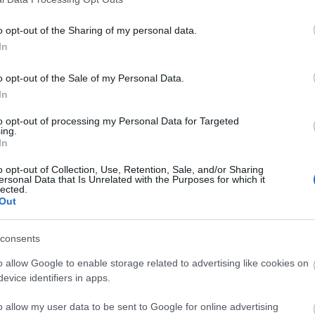
o opt-out of the Sharing of my personal data.
In
o opt-out of the Sale of my Personal Data.
In
es Judit, Mészáros Máté és Börcsök Olivér
to opt-out of processing my Personal Data for Targeted
ing.
In
o opt-out of Collection, Use, Retention, Sale, and/or Sharing
ersonal Data that Is Unrelated with the Purposes for which it
n futó adásában hangzott el 2021 június 2-án, a
lected.
Out
consents
o allow Google to enable storage related to advertising like cookies on
evice identifiers in apps.
air
o allow my user data to be sent to Google for online advertising