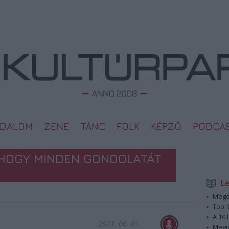
ODALOM
ZENE
TÁNC
FOLK
KÉPZŐ
PODCA
 HOGY MINDEN GONDOLATÁT
L
Megd
Top 1
A 10 
2021. 06. 01.
Megj