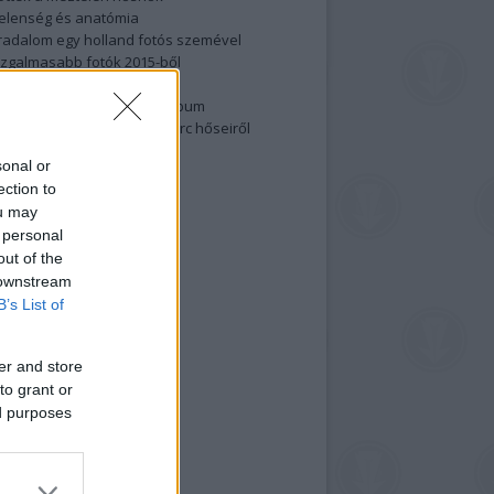
elenség és anatómia
rradalom egy holland fotós szemével
izgalmasabb fotók 2015-ből
elen fővárosiak
ülőben a nagy meztelen album
 meg a 48-as szabadságharc hőseiről
lt fotókat!
sonal or
vél feliratkozás
ection to
ou may
 personal
out of the
 downstream
B’s List of
er and store
to grant or
ed purposes