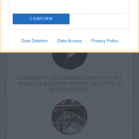
CONFIRM
Zene
Pop
Diszkó
Lemezáru
Magyar zenekarok
Data Deletion
Data Access
Privacy Policy
JJ MEGNYERTE AZ EUROVÍZIÓS DALFESZTIVÁLT,
MELYBEN A BUDAPEST SCORING ORCHESTRA IS
KÖZREMŰKÖDÖTT