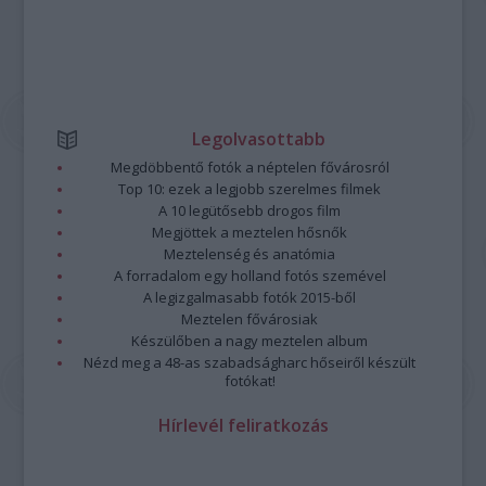
Legolvasottabb
Megdöbbentő fotók a néptelen fővárosról
Top 10: ezek a legjobb szerelmes filmek
A 10 legütősebb drogos film
Megjöttek a meztelen hősnők
Meztelenség és anatómia
A forradalom egy holland fotós szemével
A legizgalmasabb fotók 2015-ből
Meztelen fővárosiak
Készülőben a nagy meztelen album
Nézd meg a 48-as szabadságharc hőseiről készült
fotókat!
Hírlevél feliratkozás