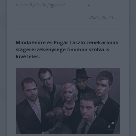
a szerző friss bejegyzései
2021. 06. 11.
Minda Endre és Pogár László zenekarának
slágerérzékenysége finoman szólva is
kivételes.