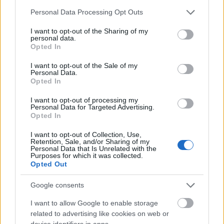
szeretik az összes sorlemezüket. Na, jó, a
Please note that this website/app uses one or more Google
Personal Data Processing Opt Outs
címadó dal, a
Rest In Parties
, a
Valaki ma este
services and may gather and store information including but
megsérülhet
című album slágere sincs rajta (!),
not limited to your visit or usage behaviour. You may click to
I want to opt-out of the Sharing of my
de hát minden ugyebár nem férhet fel egy
personal data.
grant or deny consent to Google and its third-party tags to
Opted In
válogatásra. A Hangmás Dead-diszkójára
use your data for below specified purposes in below Google
nemcsak a Joy Division, a New Order, az
consent section.
I want to opt-out of the Sale of my
Ultravox, a Visage, és a kortársak közül az
Personal Data.
Opted In
Editors hatott, de a zenekar DNS-ben ott van
az egykori jugoszláv Paraf sötét posztpunkja
I want to opt-out of processing my
is, naná, hisz Minda Erdre, a zenekar énekese
Personal Data for Targeted Advertising.
Opted In
Újvidéken született. De például a lemez nyitó
dalában, a
We Are Modern
ben van némi
I want to opt-out of Collection, Use,
spagetti-western érzés is. A Hangmás titka
Retention, Sale, and/or Sharing of my
Personal Data that Is Unrelated with the
az, hogy amit csinálnak, az valójában
Purposes for which it was collected.
örömzenélés, hogy a negatív érzéseket
Opted Out
pozitív, életigenlő, energikus tánczenévé
transzformálták.
Google consents
I want to allow Google to enable storage
És a dalszövegek is rendben vannak. Ott van
related to advertising like cookies on web or
például a
Fehér zaj
felütése: „Úgy égsz majd
device identifiers in apps.