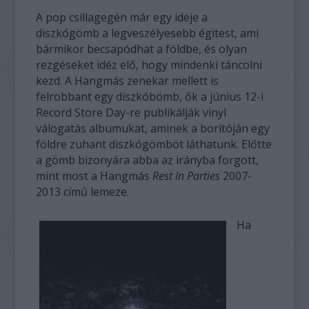
A pop csillagegén már egy ideje a
diszkógömb a legveszélyesebb égitest, ami
bármikor becsapódhat a földbe, és olyan
rezgéseket idéz elő, hogy mindenki táncolni
kezd. A Hangmás zenekar mellett is
felrobbant egy diszkóbömb, ők a június 12-i
Record Store Day-re publikálják vinyl
válogatás albumukat, aminek a borítóján egy
földre zuhant diszkógömböt láthatunk. Előtte
a gömb bizonyára abba az irányba forgott,
mint most a Hangmás
Rest In Parties
2007-
2013 című lemeze.
Ha