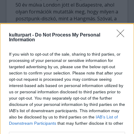
50 év múlva London jött el Budapestre, ahol
olyan formációk mutatták meg, hogy milyen a
posztpunk-diszkó, mint a Hangmás. Szóval, a
zenekar az Amber Smith-szel együtt felrakta
Budapestet a világ indie-térképére. A
kulturpart -
Do Not Process My Personal
Hangmást sokan elkönyvelték egy remek
Information
koncertzenekarnak, pedig az elő bulikhoz
dalok is kellenek, és kijelenthetjük, hogy
If you wish to opt-out of the sale, sharing to third parties, or
Minda Endre és Pogár László zenekarának
processing of your personal or sensitive information for
slágerérzékenysége finoman szólva is
targeted advertising by us, please use the below opt-out
kivételes. Szinte csak slágereket voltak
section to confirm your selection. Please note that after your
opt-out request is processed you may continue seeing
képesek írni, és hát nagy szó ez egy olyan
interest-based ads based on personal information utilized by
zenekar esetében, amelyiknek legalább annyi
us or personal information disclosed to third parties prior to
köze van a dark-rockhoz, mint a korai Kim
your opt-out. You may separately opt-out of the further
Wilde-lemezekhez.
disclosure of your personal information by third parties on the
IAB’s list of downstream participants. This information may
A best of kiváló merítés a már feloszlott
also be disclosed by us to third parties on the
IAB’s List of
zenekar négy albumából, senkiben sem lehet
Downstream Participants
that may further disclose it to other
hiányérzet, kivéve azokat, akik rajongva
third parties.