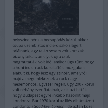
helyszínelnénk a becsapódás körül, akkor
csupa üzembiztos indie-diszkó slágert
találnánk, egy talán sosem volt korszak
bizonyítékait, amelyek újra csak
megmutatják: volt idő, amikor úgy tűnt, hogy
a honi indie-rock körül afféle mozgalom
alakult ki, hogy lesz egy színtér, amelyről
majd a megemlékeznek a rock nagy
mesemondói... Egyszer régen, úgy 2007 körül
volt néhány ezer fiatalnak, akik azt hitték,
hogy Budapest egyre inkább hasonlít majd
Londonra. Bár 1970 körül az Illés elbúcsúzott
Londontól (
Good-bye, London
), de aztán közel