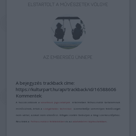
ELSTARTOLT A MŰVÉSZETEK VÖLGYE
AZ EMBERSÉG ÜNNEPE
A bejegyzés trackback címe:
https://kulturpart.hu/api/trackback/id/16588606
Kommentek:
A hozzászólások a
vonatkozó jogszabályok
értelmében felhasználói tartalomnak
minősülnek, értük a
szolgáltatás technikai
üzemeltetője semmilyen felelősséget
nem vállal, azokat nem ellenőrzi. Kifogás esetén forduljon a blog szerkesztőjéhez.
Részletek a
Felhasználási feltételekben
és az
adatvédelmi tájékoztatóban
.