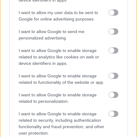
ki, mint az utolsó fénycső, a high-tech
gyárban, amit mindenki elhagyott…”
I want to allow my user data to be sent to
Megtalálhatjuk a lemezen többek között még
Google for online advertising purposes.
a
Luna
, a
Darabokban
, a
Zombie Disco
, a
I want to allow Google to send me
Ragadozó
, a
Funeral Party Budapest
című
personalized advertising.
dalokat is. A
Rest In Parties
2007-2013 remek
mintavétel egy nagyon is szerethető
I want to allow Google to enable storage
életműből, ami megmutatta, hogy a
related to analytics like cookies on web or
diszkógömb valójában a Halálcsillag, amin
device identifiers in apps.
nem harcolni kell, hanem táncolni.
I want to allow Google to enable storage
related to functionality of the website or app.
Hangmás
I want to allow Google to enable storage
Rest In Parties 2007-2013
related to personalization.
Draze 2021
11 szám 43 perc
I want to allow Google to enable storage
related to security, including authentication
functionality and fraud prevention, and other
user protection.