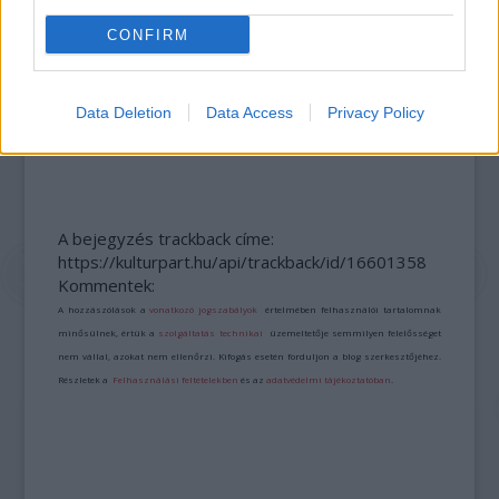
CONFIRM
Data Deletion
Data Access
Privacy Policy
AZ EMBERSÉG ÜNNEPE
A bejegyzés trackback címe:
https://kulturpart.hu/api/trackback/id/16601358
Kommentek:
A hozzászólások a
vonatkozó jogszabályok
értelmében felhasználói tartalomnak
minősülnek, értük a
szolgáltatás technikai
üzemeltetője semmilyen felelősséget
nem vállal, azokat nem ellenőrzi. Kifogás esetén forduljon a blog szerkesztőjéhez.
Részletek a
Felhasználási feltételekben
és az
adatvédelmi tájékoztatóban
.