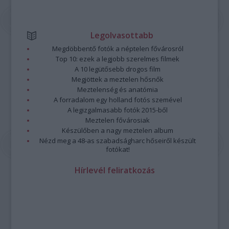
Legolvasottabb
Megdöbbentő fotók a néptelen fővárosról
Top 10: ezek a legjobb szerelmes filmek
A 10 legütősebb drogos film
Megjöttek a meztelen hősnők
Meztelenség és anatómia
A forradalom egy holland fotós szemével
A legizgalmasabb fotók 2015-ből
Meztelen fővárosiak
Készülőben a nagy meztelen album
Nézd meg a 48-as szabadságharc hőseiről készült
fotókat!
Hírlevél feliratkozás