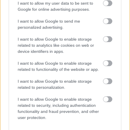
Színház
Előadás
Radnóti Miklós Színház
I want to allow my user data to be sent to
Google for online advertising purposes.
I want to allow Google to send me
personalized advertising.
I want to allow Google to enable storage
related to analytics like cookies on web or
device identifiers in apps.
VAJDASÁGI SZÍNHÁZI ELŐADÁSOK
MUTATKOZNAK BE A 13. VENDÉGVÁRÓ
I want to allow Google to enable storage
FESZTIVÁLON
related to functionality of the website or app.
I want to allow Google to enable storage
related to personalization.
I want to allow Google to enable storage
related to security, including authentication
functionality and fraud prevention, and other
ÁTADTÁK A SZÍNIKRITIKUSOK DÍJÁT
user protection.