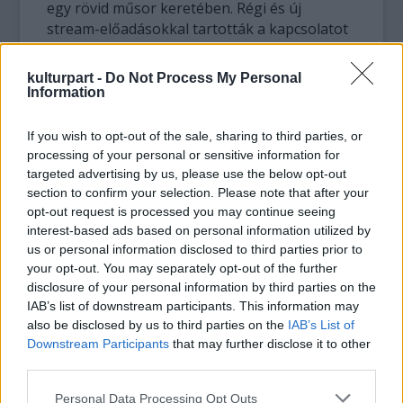
egy rövid műsor keretében. Régi és új
stream-előadásokkal tartották a kapcsolatot
a nézőkkel, de így is csupán a szokásos
nézőszámunk 15%-át érték el.
kulturpart -
Do Not Process My Personal
Information
If you wish to opt-out of the sale, sharing to third parties, or
„A sok-sok újratervezés, zoom-találkozók,
processing of your personal or sensitive information for
folytonos stratégiázás, agyalás, hogy miként
targeted advertising by us, please use the below opt-out
mutatkozzunk meg a felszín felett, sokunkat
section to confirm your selection. Please note that after your
elfárasztott. Most arra kérek mindenkit, hogy
opt-out request is processed you may continue seeing
»kezdjünk el folytatódni«, keressük a
interest-based ads based on personal information utilized by
motivációt, az újult erőt és tegyük a
us or personal information disclosed to third parties prior to
dolgunkat a hivatásunk és emberségünk
your opt-out. You may separately opt-out of the further
disclosure of your personal information by third parties on the
szerint.” – Kováts Adél, a színház igazgatója
IAB’s list of downstream participants. This information may
also be disclosed by us to third parties on the
IAB’s List of
Downstream Participants
that may further disclose it to other
third parties.
A következő évadban sajnos még mindig a
szűkített színpadon játszanak, már negyedik
Please note that this website/app uses one or more Google
Personal Data Processing Opt Outs