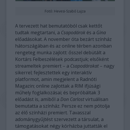
Fotó: Hevesi-Szabó Lujza
A tervezett hat bemutatóból csak kettőt
tudtak megtartani, a
Csapodárok
és a
Gina
előadásokat. A november óta bezárt színház
hátországában és az online térben azonban
rengeteg munka zajlott: ősszel debütált a
Kortárs Felbeszélések podcastjuk; elsőként
streameltek premiert – a
Csapodárokat
– nagy
sikerrel; fejlesztettek egy interaktív
platformot, amin megjelent a Radnóti
Magazin; online zajlottak a RIM ifjúsági
műhely foglalkozásai; és bepróbáltak 3
előadást is, amiből a
Don Carlost
virtuálisan
bemutatta a színház. Persze ez nem pótolja
az élő színházi premiert. Tavasszal
adománygyűjtést szervezett a társulat, a
támogatásokat négy kórházba juttatták el