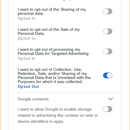
évada, várhatóan a szomszédos építkezés
services and may gather and store information including but
télre befejeződik.
not limited to your visit or usage behaviour. You may click to
I want to opt-out of the Sharing of my
personal data.
grant or deny consent to Google and its third-party tags to
Opted In
Az elcsúsztatott bemutatók miatt 2021|2022-
use your data for below specified purposes in below Google
consent section.
es évadra az alábbi bemutatókat hirdette ki a
I want to opt-out of the Sale of my
Personal Data.
színház:
Opted In
Roberto Bolaňo: Vad nyomozók r.: Kelemen Kristóf
I want to opt-out of processing my
Personal Data for Targeted Advertising.
Shelagh Delaney: Egy csepp méz r.: Valló Péter
Opted In
Szerb Antal száz verse – Bálint András estje r.: Deák
I want to opt-out of Collection, Use,
Krisztina
Retention, Sale, and/or Sharing of my
Personal Data that Is Unrelated with the
Friedrich Schiller: Don Carlos r.: Nagy Péter István
Purposes for which it was collected.
Opted Out
Tom Stoppard: Travesztiák r.: Valló Péter
Szophoklész: Antigoné r.: Porogi Dorka
Google consents
Ray Bradbury: 451 fahrenheit r.: Nagy Péter István
I want to allow Google to enable storage
related to advertising like cookies on web or
device identifiers in apps.