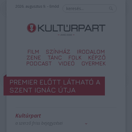
2026. augusztus 9. – Emőd
FILM
SZÍNHÁZ
IRODALOM
ZENE
TÁNC
FOLK
KÉPZŐ
PODCAST
VIDEÓ
GYERMEK
PREMIER ELŐTT LÁTHATÓ A
SZENT IGNÁC ÚTJA
Kultúrpart
a szerző friss bejegyzései