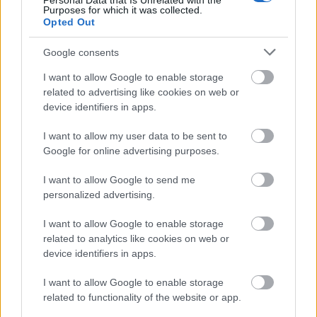
Personal Data that Is Unrelated with the
vágyóknak; mindazoknak, akik változtatni
Purposes for which it was collected.
kívánnak életükön, miközben a spanyol
Opted Out
kultúra, a természet és az egyedi
dokumentumfilmek szerelmeseinek is
Google consents
egyedülálló élményt ígér.
I want to allow Google to enable storage
related to advertising like cookies on web or
device identifiers in apps.
I want to allow my user data to be sent to
Google for online advertising purposes.
I want to allow Google to send me
personalized advertising.
I want to allow Google to enable storage
related to analytics like cookies on web or
device identifiers in apps.
I want to allow Google to enable storage
Tolvaly Ferenc egész estés
related to functionality of the website or app.
dokumentumfilmje a Nemzeti Filmintézet