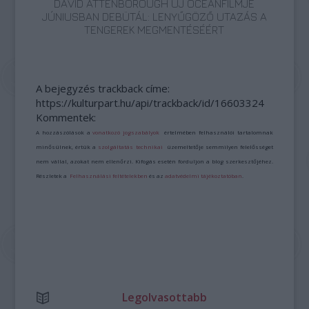
DAVID ATTENBOROUGH ÚJ ÓCEÁNFILMJE
JÚNIUSBAN DEBÜTÁL: LENYŰGÖZŐ UTAZÁS A
TENGEREK MEGMENTÉSÉÉRT
A bejegyzés trackback címe:
https://kulturpart.hu/api/trackback/id/16603324
Kommentek:
A hozzászólások a
vonatkozó jogszabályok
értelmében felhasználói tartalomnak
minősülnek, értük a
szolgáltatás technikai
üzemeltetője semmilyen felelősséget
nem vállal, azokat nem ellenőrzi. Kifogás esetén forduljon a blog szerkesztőjéhez.
Részletek a
Felhasználási feltételekben
és az
adatvédelmi tájékoztatóban
.
Legolvasottabb