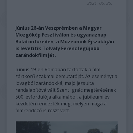
2021. 06. 25.
Június 26-án Veszprémben a Magyar
Mozgókép Fesztiválon és ugyanaznap
Balatonfüreden, a Múzeumok Éjszakáján
is levetítik Tolvaly Ferenc legújabb
zarándokfilmjét.
Június 19-én Rómában tartották a film
zártkörű szakmai bemutatóját. Az eseményt a
lovagból zarándokká, majd jezsuita
rendalapítóvá vált Szent Ignác megtérésének
500. évfordulója alkalmából, a jubileumi év
kezdetén rendezték meg, melyen maga a
filmrendező is részt vett.