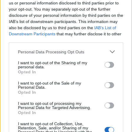
csendben – nem kevesebbre vállalkozik a
us or personal information disclosed to third parties prior to
your opt-out. You may separately opt-out of the further
saját magunk megismerésére és
disclosure of your personal information by third parties on the
megértésére ösztönző 90 perces
IAB’s list of downstream participants. This information may
zarándokfilm. A Szent Ignác útja főszereplője
also be disclosed by us to third parties on the
IAB’s List of
a fiatal zarándokok lélek-útikalauza, José Luis
Downstream Participants
that may further disclose it to other
Iriberri SJ jezsuita szerzetes, akinek a magyar
third parties.
változatban Hegedűs D. Géza kölcsönzi a
hangját.
Please note that this website/app uses one or more Google
Personal Data Processing Opt Outs
services and may gather and store information including but
not limited to your visit or usage behaviour. You may click to
I want to opt-out of the Sharing of my
A spanyolországi történelmi helyszíneken, a
personal data.
grant or deny consent to Google and its third-party tags to
pandémia miatt elnéptelenedett városokban
Opted In
use your data for below specified purposes in below Google
forgatott Szent Ignác útja nem kizárólag a
consent section.
I want to opt-out of the Sale of my
vallásos nézőkhöz szól: az önismeret, az
Personal Data.
önfejlesztés minden tudatos ember sajátja,
Opted In
és napjainkban – különösen a pandémia
I want to opt-out of processing my
idején – nagyobb jelentősége van, mint
Personal Data for Targeted Advertising.
valaha. A film üzenetet hordoz az önmagukat
Opted In
keresőknek, a pszichológia iránt
I want to opt-out of Collection, Use,
érdeklődőknek és a mély lelkiséget
Retention, Sale, and/or Sharing of my