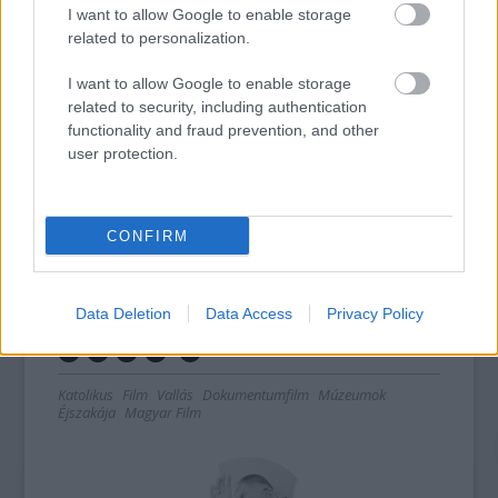
I want to allow Google to enable storage
támogatásával készült, a Cameofilm Stúdió
related to personalization.
Csáky Attila producer vezetésével gyártotta
és a Jézus Társasága Magyarországi
I want to allow Google to enable storage
Rendtartománya patronálta.
related to security, including authentication
functionality and fraud prevention, and other
A film mozipremierjére a Nemzetközi
user protection.
Eucharisztikus Kongresszus előestéjén, 2021.
szeptember 4-én az Ars Sacra Fesztivál
keretében kerül sor. A mozibemutatóval
CONFIRM
egyidejűleg a film alapjául szolgáló regény is
megjelenik.
Data Deletion
Data Access
Privacy Policy
Katolikus
Film
Vallás
Dokumentumfilm
Múzeumok
Éjszakája
Magyar Film