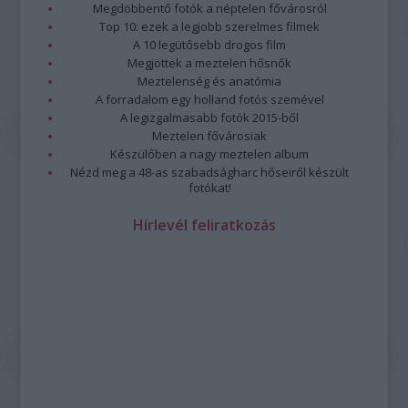
Megdöbbentő fotók a néptelen fővárosról
Top 10: ezek a legjobb szerelmes filmek
A 10 legütősebb drogos film
Megjöttek a meztelen hősnők
Meztelenség és anatómia
A forradalom egy holland fotós szemével
A legizgalmasabb fotók 2015-ből
Meztelen fővárosiak
Készülőben a nagy meztelen album
Nézd meg a 48-as szabadságharc hőseiről készült
fotókat!
Hírlevél feliratkozás