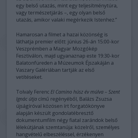
egy belső utazás, mint egy teljesítménytúra,
vagy természetjárás –, egy olyan belső
utazás, amikor valaki megérkezik Istenhez.”
Hamarosan a filmet a hazai közönség is
láthatja premier előtt: június 26-án 15:00-kor
Veszprémben a Magyar Mozgókép
Fesztiválon, majd ugyanaznap este 19:30-kor
Balatonfüreden a Múzeumok Éjszakáján a
Vaszary Galériában tartják az első
vetítéseket.
Tolvaly Ferenc
El Camino húsz év múlva – Szent
Ignác útja
című regényéből, Balázs Zsuzsa
újságíróval közösen írt forgatókönyve
alapján készült gondolatébresztő
dokumentumfilm négy fiatal zarándok belső
lélekútjának szemtanúja: közelről, személyes
hangvételű elbeszéléssel, érzékenyen