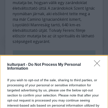
mutatja be, hogyan válik egy zarándoklat
életváltoztató úttá. A zarándokok Szent Ignác
nyomában járnak, aki elsőként tette meg a
ma már Camino Ignacianóként ismert,
Loyolától Manresáig tartó, 640 km-es
életváltoztató útját. Tolvaly Ferenc filmje
először mutatja be az út spirituális és látható
szépségeit egyaránt.
kulturpart -
Do Not Process My Personal
Information
If you wish to opt-out of the sale, sharing to third parties, or
processing of your personal or sensitive information for
targeted advertising by us, please use the below opt-out
section to confirm your selection. Please note that after your
opt-out request is processed you may continue seeing
Megmutatni a láthatatlant, elmerülni a
interest-based ads based on personal information utilized by