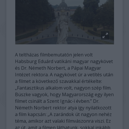
A teltházas filmbemutatón jelen volt
Habsburg Eduárd vatikáni magyar nagykövet
és Dr. Németh Norbert, a Pápai Magyar
Intézet rektora. A nagykövet úr a vetítés után
a filmet a következő szavakkal értékelte:
„Fantasztikus alkalom volt, nagyon szép film.
Büszke vagyok, hogy Magyarország egy ilyen
filmet csinált a Szent Ignác-i évben.” Dr.
Németh Norbert rektor atya így nyilatkozott
a film kapcsán: „A zarándok út nagyon nehéz
téma, amikor azt valaki filmvászonra viszi. Ez
az út, amit a filmen láthatunk, sokkal inkább