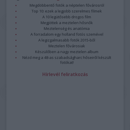
Megdöbbentő fotók a néptelen fővárosról
Top 10: ezek a legjobb szerelmes filmek
A 10 legütősebb drogos film
Megjöttek a meztelen hősnők
Meztelenség és anatómia
A forradalom egy holland fotós szemével
A legizgalmasabb fotók 2015-ből
Meztelen fővárosiak
Készülőben a nagy meztelen album
Nézd meg a 48-as szabadságharc hőseiről készült
fotókat!
Hírlevél feliratkozás