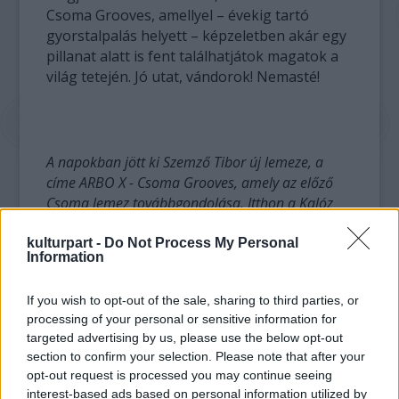
Csoma Grooves, amellyel – évekig tartó
gyorstalpalás helyett – képzeletben akár egy
pillanat alatt is fent találhatjátok magatok a
világ tetején. Jó utat, vándorok! Nemasté!
A napokban jött ki Szemző Tibor új lemeze, a
címe ARBO X - Csoma Grooves, amely az előző
Csoma lemez továbbgondolása. Itthon a Kalóz
Records üzletében kapható (Budapest VIII. ker.
Bródy Sándor u. 25.)
kulturpart -
Do Not Process My Personal
Information
If you wish to opt-out of the sale, sharing to third parties, or
A könnyűzenei piac átalakulása során a
processing of your personal or sensitive information for
világzene egyre nagyobb szeletét képviseli
targeted advertising by us, please use the below opt-out
a zeneiparnak. Ehhez képest kevés az
section to confirm your selection. Please note that after your
olyan műsor, amely ezzel a műfajjal
opt-out request is processed you may continue seeing
behatóan foglalkozna. Az ETNOFON
interest-based ads based on personal information utilized by