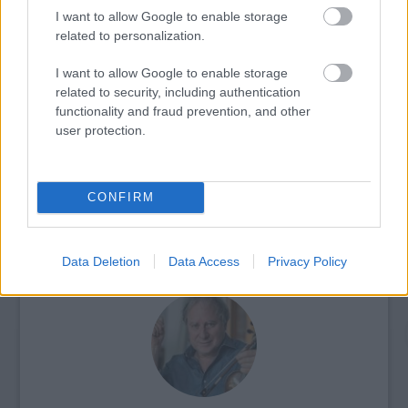
I want to allow Google to enable storage
related to personalization.
I want to allow Google to enable storage
ETNOFON AZ I. ONIFESZT-EN
related to security, including authentication
functionality and fraud prevention, and other
user protection.
CONFIRM
CONCERTO MESTERISKOLA ALBRECHT MAYER
Data Deletion
Data Access
Privacy Policy
OBOAMŰVÉSSZEL