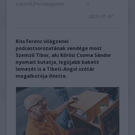
a szerző friss bejegyzései
2021. 07. 07.
Kiss Ferenc világzenei
podcastsorozatának vendége most
Szemző Tibor, aki Kőrösi Csoma Sándor
nyomait kutatja, legújabb bakelit
lemezét is a Tibeti-Angol szótár
megalkotója ihlette.