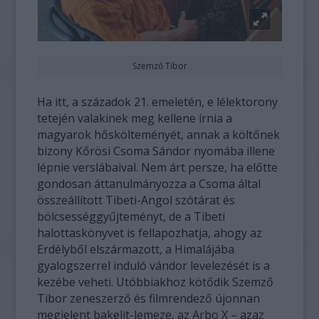
Szemző Tibor
Ha itt, a századok 21. emeletén, e lélektorony
tetején valakinek meg kellene írnia a
magyarok hőskölteményét, annak a költőnek
bizony Kőrösi Csoma Sándor nyomába illene
lépnie verslábaival. Nem árt persze, ha előtte
gondosan áttanulmányozza a Csoma által
összeállított Tibeti-Angol szótárat és
bölcsességgyűjteményt, de a Tibeti
halottaskönyvet is fellapozhatja, ahogy az
Erdélyből elszármazott, a Himalájába
gyalogszerrel induló vándor levelezését is a
kezébe veheti. Utóbbiakhoz kötődik Szemző
Tibor zeneszerző és filmrendező újonnan
megjelent bakelit-lemeze, az Arbo X – azaz