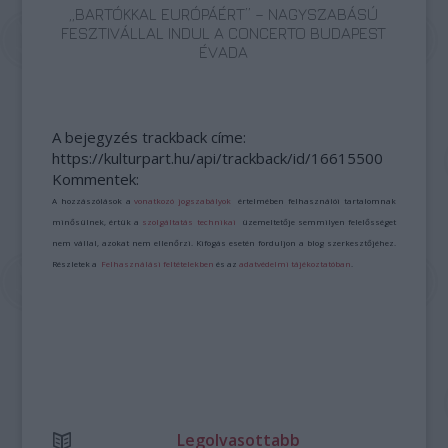
„BARTÓKKAL EURÓPÁÉRT” – NAGYSZABÁSÚ
FESZTIVÁLLAL INDUL A CONCERTO BUDAPEST
ÉVADA
A bejegyzés trackback címe:
https://kulturpart.hu/api/trackback/id/16615500
Kommentek:
A hozzászólások a
vonatkozó jogszabályok
értelmében felhasználói tartalomnak
minősülnek, értük a
szolgáltatás technikai
üzemeltetője semmilyen felelősséget
nem vállal, azokat nem ellenőrzi. Kifogás esetén forduljon a blog szerkesztőjéhez.
Részletek a
Felhasználási feltételekben
és az
adatvédelmi tájékoztatóban
.
Legolvasottabb