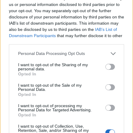
Világzenede c. podcast-sorozata erre
us or personal information disclosed to third parties prior to
vállalkozik. Legfőbb célja a tájékoztatás és
your opt-out. You may separately opt-out of the further
az igényes szórakoztatás. 2021 májusától
disclosure of your personal information by third parties on the
év végéig minden szerdán este 19:00
IAB’s list of downstream participants. This information may
also be disclosed by us to third parties on the
IAB’s List of
órakor új adással jelentkezik a
Downstream Participants
that may further disclose it to other
Kultúrparton.
third parties.
Népszerű alkotók és muzsikusok, újságírók
Please note that this website/app uses one or more Google
Personal Data Processing Opt Outs
és zeneipari szakemberek mondják és
services and may gather and store information including but
zenélik el örömüket vagy
not limited to your visit or usage behaviour. You may click to
I want to opt-out of the Sharing of my
personal data.
grant or deny consent to Google and its third-party tags to
világfájdalmukat.
Opted In
use your data for below specified purposes in below Google
consent section.
I want to opt-out of the Sale of my
A HALLGATÁSNAK NINCS ÁRA!
Personal Data.
Opted In
Munkatársak: Kiss Ferenc szerkesztő, Papp
I want to opt-out of processing my
Máté műsorvezető, András Tamara
Personal Data for Targeted Advertising.
riporter, Szabó Bence hangmester
Opted In
I want to opt-out of Collection, Use,
Készült a Nemzeti Kulturális Alap
Retention, Sale, and/or Sharing of my