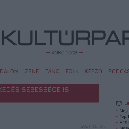
ODALOM
ZENE
TÁNC
FOLK
KÉPZŐ
PODCA
KEDÉS SEBESSÉGE IS
L
Megd
Top 1
A 10 
2021. 09. 07.
Megj