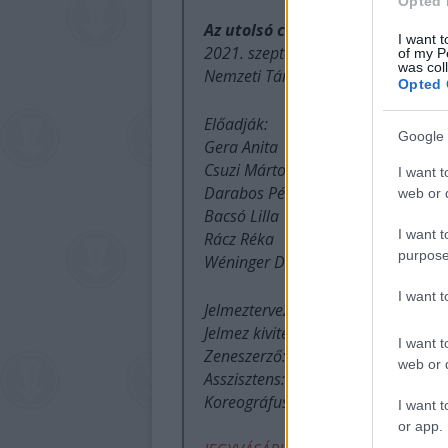
Opted 
Az utolsó csárdás
I want t
2021. szeptember 24. 19:30
of my P
was col
Nemzeti Táncszínház
Opted 
Előadják:
Google 
Gera Anita
Csuzi Márton
I want t
Darabos Péter
web or d
Bacsó Lilla
I want t
Rácz Réka
purpose
Wéninger Dalma
I want 
Jelmeztervező: Bognár Hajnalka
Jelmez kivitelező: Szivek Tímea
I want t
Zeneszerző: Kovács Jeromos
web or d
Asszisztens: Gera Anita
Koreográfus, látványtervező: Kovác
I want t
or app.