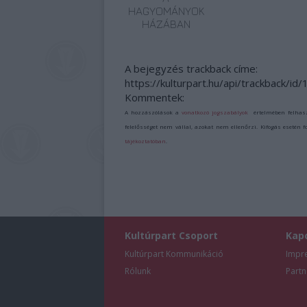
HAGYOMÁNYOK
HÁZÁBAN
A bejegyzés trackback címe:
https://kulturpart.hu/api/trackback/i
Kommentek:
A hozzászólások a
vonatkozó jogszabályok
értelmében felhas
felelősséget nem vállal, azokat nem ellenőrzi. Kifogás esetén 
tájékoztatóban
.
Kultúrpart Csoport
Kap
Kultúrpart Kommunikáció
Impr
Rólunk
Partn