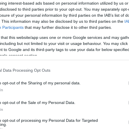
eing interest-based ads based on personal information utilized by us or
ció-revü a romokon, vurstli, óriáskerék és
disclosed to third parties prior to your opt-out. You may separately opt-
tiszta (ártatlan) természet, gyászmise, peep-show,
losure of your personal information by third parties on the IAB’s list of
-madonna imádata, Micky-Mao, háziáldás,
. This information may also be disclosed by us to third parties on the
IA
sör, vadászkastély trófeákkal, a trickster
Participants
that may further disclose it to other third parties.
anadrágban és párducmintában, kacagányban,
kedett: megnőttek a magasságok és mélyebbek
 that this website/app uses one or more Google services and may gath
 az emelkedés sebessége is fokozódott, megnőtt a
including but not limited to your visit or usage behaviour. You may click 
 to Google and its third-party tags to use your data for below specifi
 és a pátosz, az élvezet elektromos kisülése
ogle consent section.
z ellenkezője is egy időben igaz. A fülsértő
yviharban, a pillanatokra zsugorodott időben
az örökéletet, az örök fiatalságot, a kirobbanó
l Data Processing Opt Outs
 a sikert, a boldogságot, őrült tempóban még-
góbbat… ez a nagy menetelés előre, minden
o opt-out of the Sharing of my personal data.
In
o opt-out of the Sale of my Personal Data.
olytatta a munkát, különböző formációkban
In
 zivatarban
és a
Tranzit
című produkciókat. Az
trilógiája záró darabja.
to opt-out of processing my Personal Data for Targeted
ing.