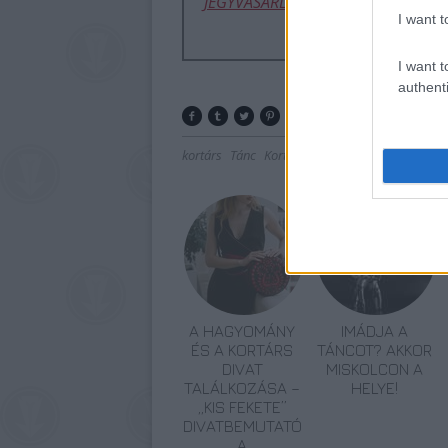
JEGYVÁSÁRLÁS ITT!
I want t
I want t
authenti
kortárs
Tánc
Kortárs
Előadás
Nemzeti Táncs
A HAGYOMÁNY
IMÁDJA A
ÉS A KORTÁRS
TÁNCOT? AKKOR
DIVAT
MISKOLCON A
TALÁLKOZÁSA –
HELYE!
„KIS FEKETE”
DIVATBEMUTATÓ
A