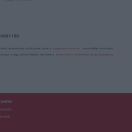
d/16681180
ználói tartalomnak minősülnek, értük a
szolgáltatás technikai
üzemeltetője semmilyen
forduljon a blog szerkesztőjéhez. Részletek a
Felhasználási feltételekben
és az
adatvédelmi
csolat
esszum
ereink