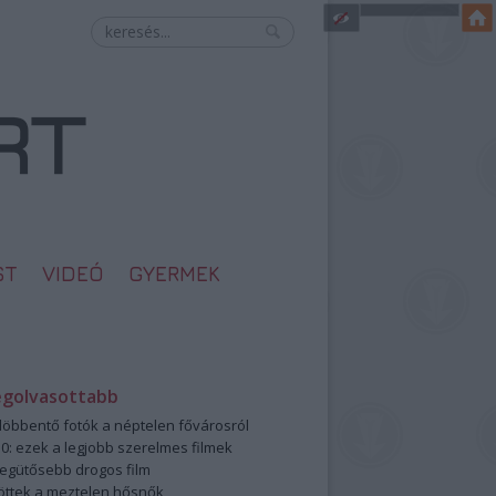
ST
VIDEÓ
GYERMEK
egolvasottabb
öbbentő fotók a néptelen fővárosról
0: ezek a legjobb szerelmes filmek
legütősebb drogos film
öttek a meztelen hősnők