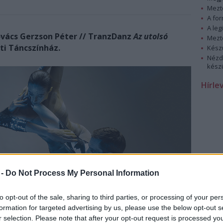
Mezt
A fo
A leg
vács Gerzson Péter // TranzDanz
Az utolsó
Mezt
i Táncszínház.
Kész
Nézd
készü
Hírle
 -
Do Not Process My Personal Information
to opt-out of the sale, sharing to third parties, or processing of your per
formation for targeted advertising by us, please use the below opt-out s
kal kiegészült TranzDanz és Kovács Gerzson Péter
r selection. Please note that after your opt-out request is processed y