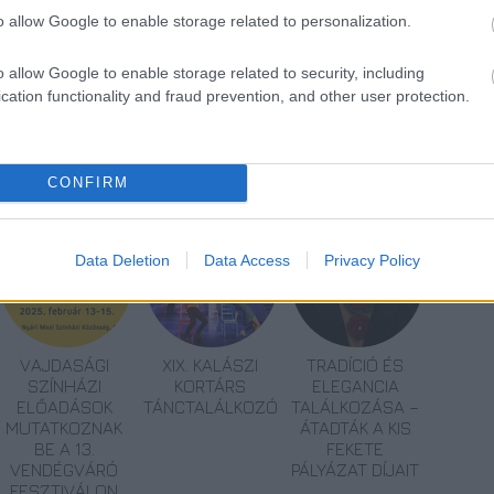
o allow Google to enable storage related to personalization.
o allow Google to enable storage related to security, including
cation functionality and fraud prevention, and other user protection.
zínház
Budapest Táncfesztivál
TranzDanz
Kovács Gerzson Péter
CONFIRM
Data Deletion
Data Access
Privacy Policy
VAJDASÁGI
XIX. KALÁSZI
TRADÍCIÓ ÉS
SZÍNHÁZI
KORTÁRS
ELEGANCIA
ELŐADÁSOK
TÁNCTALÁLKOZÓ
TALÁLKOZÁSA –
MUTATKOZNAK
ÁTADTÁK A KIS
BE A 13.
FEKETE
VENDÉGVÁRÓ
PÁLYÁZAT DÍJAIT
FESZTIVÁLON