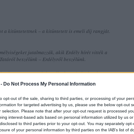
a kitüntetettnek – a kitüntetett is emeli díj rangját.
élyiségeket jutalmazzák, akik Erdély hírét vitték a
Tatáról beszélünk – Erdélyről beszélünk.
daná – az anyaországban élte le - mindenhová
djétől, Erdélytől kapott. Azt a kultúrát, amelyet már
 -
Do Not Process My Personal Information
 néprajzos gyűjtőként alaposan megismert, s amelyet
t osztani.
to opt-out of the sale, sharing to third parties, or processing of your per
formation for targeted advertising by us, please use the below opt-out s
nem az ábrándos, magyarkodó, tévképzetekben élő,
r selection. Please note that after your opt-out request is processed y
ség, amely Nováknak sajátja lett - és maradt.
eing interest-based ads based on personal information utilized by us or
disclosed to third parties prior to your opt-out. You may separately opt-
tak gyerekkorában három-négy nyelven a szamosújvári
losure of your personal information by third parties on the IAB’s list of