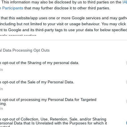
t neki a román pásztor a besztercei börtönben, ahol
. This information may also be disclosed by us to third parties on the
IA
Participants
that may further disclose it to other third parties.
áncoltak a csíki fiuk a besztercei gimnázium
 that this website/app uses one or more Google services and may gath
including but not limited to your visit or usage behaviour. You may click 
natársával a Bihari Táncegyüttest, amelyet ma is
 to Google and its third-party tags to use your data for below specifi
 büszke rá: lassan hét évtizede lesz annak, hogy
ogle consent section.
ekcsoportokkal együtt - kétszázötvenen vannak.
összetartja a közösséget, tudta, hogy a népi kultúra
l Data Processing Opt Outs
o opt-out of the Sharing of my personal data.
 is egy erdélyi faluba vitte, a világtól elzárt s akkor
In
atmondó, hogy szakdolgozata - a táncházáról később
sadalmi szerepéről íródott.
o opt-out of the Sale of my Personal Data.
In
 és az erdélyi gyűjtésekkel indult. S ehhez a
to opt-out of processing my Personal Data for Targeted
ében hűséges maradt.
ing.
In
egnagyobb művészegyüttesének, a Honvéd Együttesnek
o opt-out of Collection, Use, Retention, Sale, and/or Sharing
n tükrözte egyik legelső műsora, a Tíz magyar
ersonal Data that Is Unrelated with the Purposes for which it
lected.