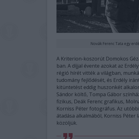
Novák Ferenc Tata egy erdél
A Kriterion-koszorút Domokos Géza, 
ban. A díjjal évente azokat az Erdél
régió hírét vitték a világban, mun
tudomány fejlődését, és Erdély irá
kitüntetést eddig huszonkét alkal
Sándor költő, Tompa Gábor színház
fizikus, Deák Ferenc grafikus, Mol
Korniss Péter fotográfus. Az utóbb
átadása alkalmából, Korniss Péter 
közöljük.