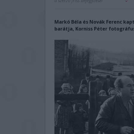
a szerző friss bejegyzései
Markó Béla és Novák Ferenc kapta
barátja, Korniss Péter fotográfu