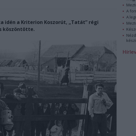
Mezt
A fo
A leg
 idén a Kriterion Koszorút, „Tatát” régi
Mezt
s köszöntötte.
Kész
Nézd
készü
Hírle