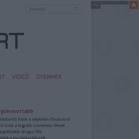
ST
VIDEÓ
GYERMEK
egolvasottabb
öbbentő fotók a néptelen fővárosról
0: ezek a legjobb szerelmes filmek
legütősebb drogos film
öttek a meztelen hősnők