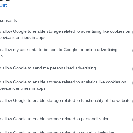
os gazdagságát bizonyította. És ez az indulás
Out
dig jellemző volt: meghívta társszerzőnek korának
sonló módon gondolkodtak a néptáncról, a
consents
o allow Google to enable storage related to advertising like cookies on
égyen az amatőr, vagy hivatásos együttes, szakmai
evice identifiers in apps.
l nem csak a szülőföld kultúráját hozta, hanem azt a
ezett és közösségben gondolkodott.
o allow my user data to be sent to Google for online advertising
s.
saságnak, akik a néptáncot nemcsak anyanyelvnek
to allow Google to send me personalized advertising.
nálták is. Azt hirdették, hogy ebből az anyanyelvből
et létrehozni, mint ahogy a zene, a film vagy az
o allow Google to enable storage related to analytics like cookies on
ik. Novák nagyműveltségű emberként az antik
evice identifiers in apps.
máig mindenütt talált ihletőkre, hogy saját
tek többek közt olyan művei, mint az Antigoné, a
o allow Google to enable storage related to functionality of the website
zantzakis regényből készült Passió.
A Nemzeti Táncszínház nemrég újította fel a
o allow Google to enable storage related to personalization.
ely több mint harminc éve született – s amely
o allow Google to enable storage related to security, including