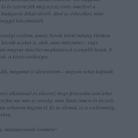
 ki és szervezték meg azt az estét, amellyel a
 budapesti Jókai-térről. Ahol az érkezőket, mint
üveggel köszöntötték.
közösségi szellem, amely Novák körül mindig élénken
 köztük azokat is, akik, mint intézmény-, vagy
mai magyar táncélet meghatározó szereplői lettek. S
tak. A közös örökséget.
gedik, magamat is idesorolom – nagyon sokat kaptunk
nyi alkotással és sikerrel, hogy felsorolni sem lehet.
fiút ma már az ország, mint Tatát ismeri és tiszteli.
an sohasem hagyta el. Ez az életmű, ez a szellemiség,
orúra.
ig, mindannyiunk örömére!