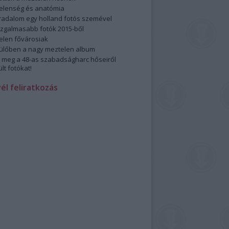
elenség és anatómia
rradalom egy holland fotós szemével
izgalmasabb fotók 2015-ből
elen fővárosiak
ülőben a nagy meztelen album
 meg a 48-as szabadságharc hőseiről
lt fotókat!
vél feliratkozás