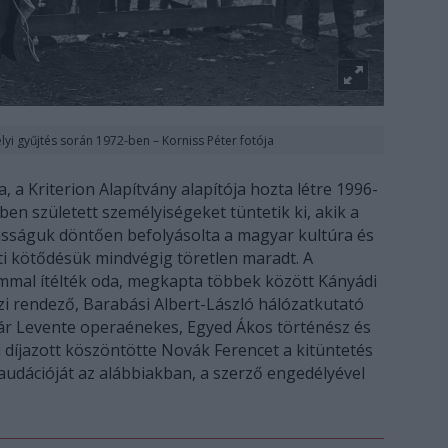
yi gyűjtés során 1972-ben – Korniss Péter fotója
a Kriterion Alapítvány alapítója hozta létre 1996-
yben született személyiségeket tüntetik ki, akik a
kásságuk döntően befolyásolta a magyar kultúra és
nti kötődésük mindvégig töretlen maradt. A
ommal ítélték oda, megkapta többek között Kányádi
i rendező, Barabási Albert-László hálózatkutató
nár Levente operaénekes, Egyed Ákos történész és
i díjazott köszöntötte Novák Ferencet a kitüntetés
laudációját az alábbiakban, a szerző engedélyével