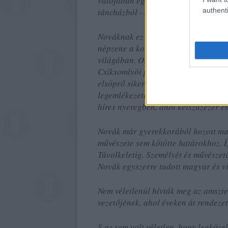
valójában egy széki Rómeó és Júlia t
authenti
táncházból - máig érvényes gondola
Nováknak ez a kitartó következetess
népzene a koncerttermek pódiumain 
világában. Oroszlánrésze volt a nép
Csíksomlyói passió, a Kőmíves Kelem
elsöprő sikerében. Ez utóbbi rockop
legemlékezetesebb az az előadás vo
híres nyeregben, ahol kétszázezer em
Novák már gyerekkorából hozott magá
művészete sem kötötte határokhoz. Í
Távolkeletig. Személyét és művészet
Novák egyszerre tudott magyar és vi
Nem véletlenül hívták meg az amszt
vezetőjének, ahol éveken át rendeze
S az sem volt véletlen, hogy legköze