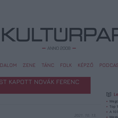
ODALOM
ZENE
TÁNC
FOLK
KÉPZŐ
PODCA
ST KAPOTT NOVÁK FERENC
L
Megd
Top 1
A 10 
2021. 10. 13.
Megj