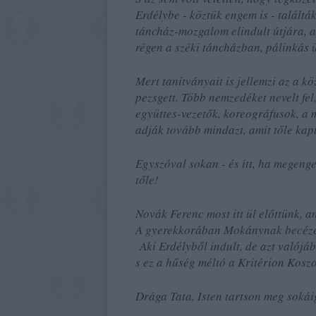
Erdélybe - köztük engem is - találták
táncház-mozgalom elindult útjára, a
régen a széki táncházban, pálinkás 
Mert tanítványait is jellemzi az a 
pezsgett. Több nemzedéket nevelt fel,
együttes-vezetők, koreográfusok, a 
adják tovább mindazt, amit tőle kap
Egyszóval sokan - és itt, ha megen
tőle!
Novák Ferenc most itt ül előttünk, an
A gyerekkorában Mokánynak becézett 
Aki Erdélyből indult, de azt valójáb
s ez a hűség méltó a Kritérion Kosz
Drága Tata, Isten tartson meg soká